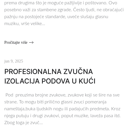
prema drugima što je moguće pažljivije i poštovano. Ovo
posebno važi za stambene zgrade. Često ljudi, ne obraćajući
pažnju na postojeće standarde, uveče slušaju glasnu
muziku, vrše velike…
Pročitajte više
jun 9, 2025
PROFESIONALNA ZVUČNA
IZOLACIJA PODOVA U KUĆI
Pod preuzima brojne zvukove, zvukove koji se šire na sve
strane. To mogu biti prilično glasni zvuci pomeranja
nameštaja,buka ljudskih nogu ili padajućih predmeta. Kroz
njega putuju i drugi zvukovi, poput muzike, laveža pasa itd.
Zbog toga je zvuč…