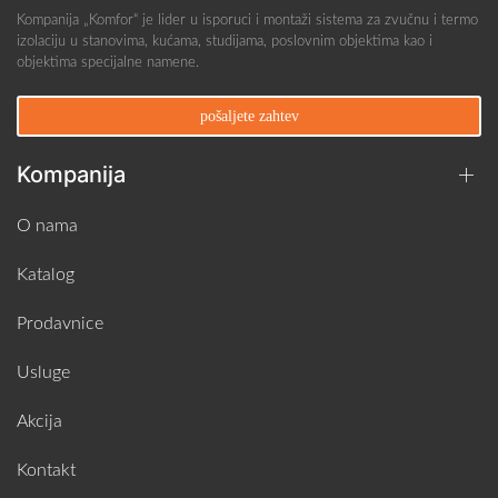
Kompanija „Komfor“ je lider u isporuci i montaži sistema za zvučnu i termo
izolaciju u stanovima, kućama, studijama, poslovnim objektima kao i
objektima specijalne namene.
pošaljete zahtev
Kompanija
O nama
Katalog
Prodavnice
Usluge
Akcija
Kontakt