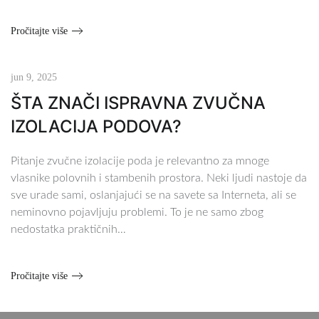
Pročitajte više
jun 9, 2025
ŠTA ZNAČI ISPRAVNA ZVUČNA
IZOLACIJA PODOVA?
Pitanje zvučne izolacije poda je relevantno za mnoge
vlasnike polovnih i stambenih prostora. Neki ljudi nastoje da
sve urade sami, oslanjajući se na savete sa Interneta, ali se
neminovno pojavljuju problemi. To je ne samo zbog
nedostatka praktičnih…
Pročitajte više