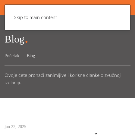
Skip to main content
.
Blog
Početak
Blog
Ovdje ćete pronaći zanimljive i korisne članke o zvučnoj
izolaciji.
jun 22, 2025