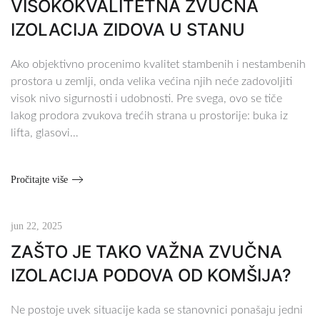
VISOKOKVALITETNA ZVUČNA
IZOLACIJA ZIDOVA U STANU
Ako objektivno procenimo kvalitet stambenih i nestambenih
prostora u zemlji, onda velika većina njih neće zadovoljiti
visok nivo sigurnosti i udobnosti. Pre svega, ovo se tiče
lakog prodora zvukova trećih strana u prostorije: buka iz
lifta, glasovi…
Pročitajte više
jun 22, 2025
ZAŠTO JE TAKO VAŽNA ZVUČNA
IZOLACIJA PODOVA OD KOMŠIJA?
Ne postoje uvek situacije kada se stanovnici ponašaju jedni