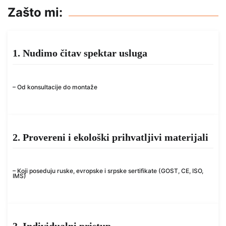
Zašto mi:
1. Nudimo čitav spektar usluga
– Od konsultacije do montaže
2. Provereni i ekološki prihvatljivi materijali
– Koji poseduju ruske, evropske i srpske sertifikate (GOST, CE, ISO,
IMS)
3. Individualni pristup