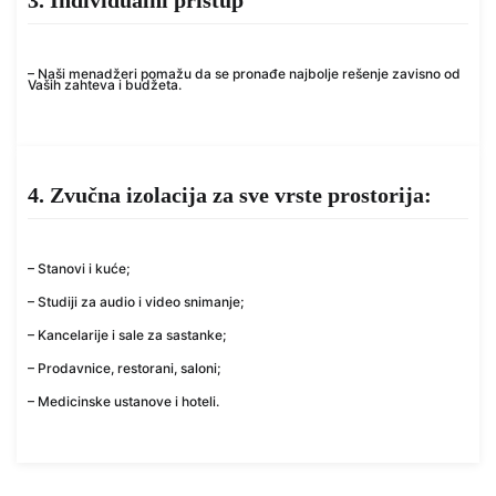
– Naši menadžeri pomažu da se pronađe najbolje rešenje zavisno od
Vaših zahteva i budžeta.
4. Zvučna izolacija za sve vrste prostorija:
– Stanovi i kuće;
– Studiji za audio i video snimanje;
– Kancelarije i sale za sastanke;
– Prodavnice, restorani, saloni;
– Medicinske ustanove i hoteli.