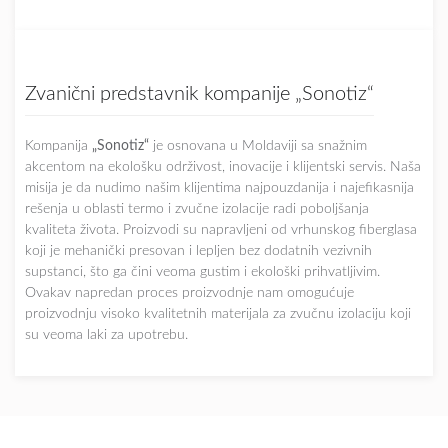
Zvanični predstavnik kompanije „Sonotiz“
Kompanija
„Sonotiz“
je osnovana u Moldaviji sa snažnim
akcentom na ekološku održivost, inovacije i klijentski servis. Naša
misija je da nudimo našim klijentima najpouzdanija i najefikasnija
rešenja u oblasti termo i zvučne izolacije radi poboljšanja
kvaliteta života. Proizvodi su napravljeni od vrhunskog fiberglasa
koji je mehanički presovan i lepljen bez dodatnih vezivnih
supstanci, što ga čini veoma gustim i ekološki prihvatljivim.
Ovakav napredan proces proizvodnje nam omogućuje
proizvodnju visoko kvalitetnih materijala za zvučnu izolaciju koji
su veoma laki za upotrebu.