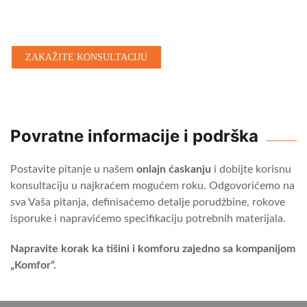
koja zaista funkcioniše.
ZAKAŽITE KONSULTACIJU
Povratne informacije i podrška
Postavite pitanje u našem
onlajn ćaskanju
i dobijte korisnu
konsultaciju u najkraćem mogućem roku. Odgovorićemo na
sva Vaša pitanja, definisaćemo detalje porudžbine, rokove
isporuke i napravićemo specifikaciju potrebnih materijala.
Napravite korak ka tišini i komforu zajedno sa kompanijom
„Komfor“.