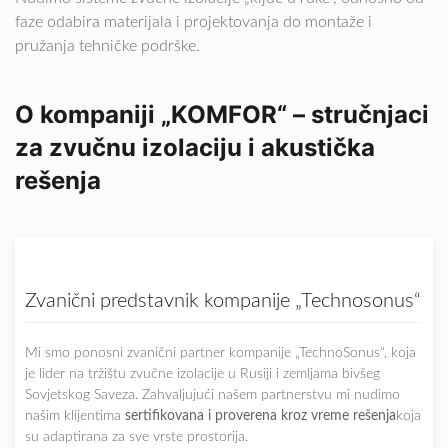
faze odabira materijala i projektovanja do montaže i
pružanja tehničke podrške.
O kompaniji „KOMFOR“ – stručnjaci
za zvučnu izolaciju i akustička
rešenja
Zvanični predstavnik kompanije „Technosonus“
Mi smo ponosni zvanični partner kompanije „TechnoSonus“, koja
je lider na tržištu zvučne izolacije u Rusiji i zemljama bivšeg
Sovjetskog Saveza. Zahvaljujući našem partnerstvu mi nudimo
našim klijentima
sertifikovana i proverena kroz vreme rešenja
koja
su adaptirana za sve vrste prostorija.