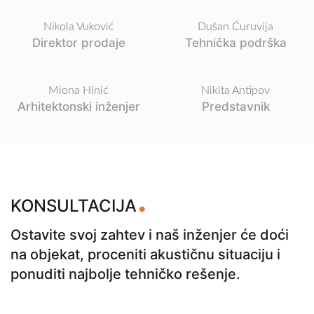
Nikola Vuković
Dušan Ćuruvija
Direktor prodaje
Tehnička podrška
Miona Hinić
Nikita Antipov
Arhitektonski inženjer
Predstavnik
.
KONSULTACIJA
Ostavite svoj zahtev i naš inženjer će doći
na objekat, proceniti akustičnu situaciju i
ponuditi najbolje tehničko rešenje.
Zvučna izolacija od kompanije „Komfor“ je zvučna izolacija