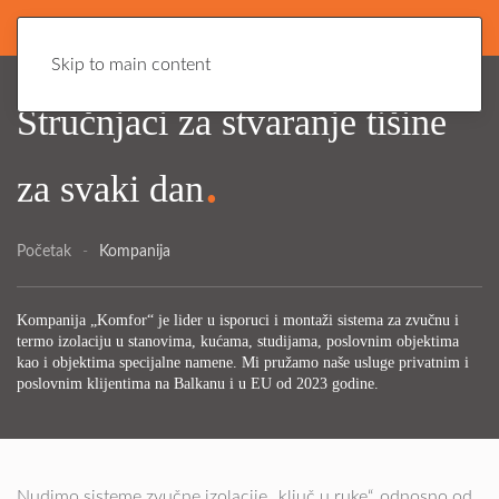
Skip to main content
Stručnjaci za stvaranje tišine
.
za svaki dan
Početak
Kompanija
Kompanija „Komfor“ je lider u isporuci i montaži sistema za zvučnu i
termo izolaciju u stanovima, kućama, studijama, poslovnim objektima
kao i objektima specijalne namene. Mi pružamo naše usluge privatnim i
poslovnim klijentima na Balkanu i u EU od 2023 godine.
Nudimo sisteme zvučne izolacije „ključ u ruke“, odnosno od