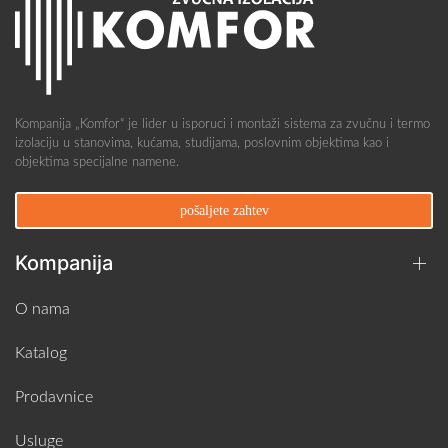
Kompanija „Komfor“ je lider u isporuci i montaži sistema za zvučnu i termo
izolaciju u stanovima, kućama, studijama, poslovnim objektima kao i
objektima specijalne namene.
pošaljete zahtev
Kompanija
O nama
Katalog
Prodavnice
Usluge