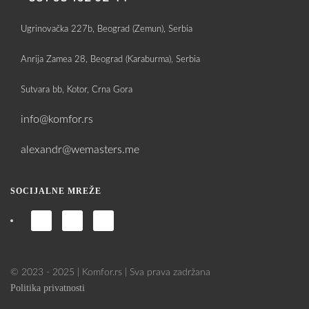
Ugrinovačka 227b, Beograd (Zemun), Serbia
Anrija Zamea 28, Beograd (Karaburma), Serbia
Sutvara bb, Kotor, Crna Gora
info@komfor.rs
alexandr@wemasters.me
SOCIJALNE MREŽE
© 2023 - 2025 | Komfor.rs | Sva prava zadržana
Politika privatnosti