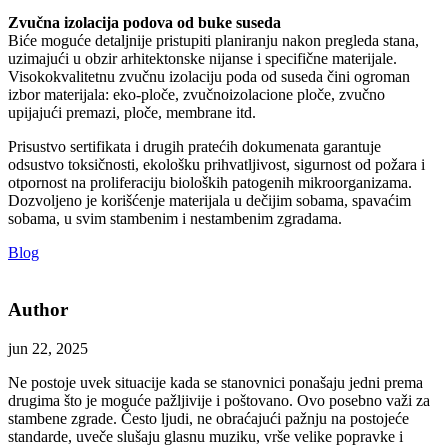
Zvučna izolacija podova od buke suseda
Biće moguće detaljnije pristupiti planiranju nakon pregleda stana,
uzimajući u obzir arhitektonske nijanse i specifične materijale.
Visokokvalitetnu zvučnu izolaciju poda od suseda čini ogroman
izbor materijala: eko-ploče, zvučnoizolacione ploče, zvučno
upijajući premazi, ploče, membrane itd.
Prisustvo sertifikata i drugih pratećih dokumenata garantuje
odsustvo toksičnosti, ekološku prihvatljivost, sigurnost od požara i
otpornost na proliferaciju bioloških patogenih mikroorganizama.
Dozvoljeno je korišćenje materijala u dečijim sobama, spavaćim
sobama, u svim stambenim i nestambenim zgradama.
Blog
Author
jun 22, 2025
Ne postoje uvek situacije kada se stanovnici ponašaju jedni prema
drugima što je moguće pažljivije i poštovano. Ovo posebno važi za
stambene zgrade. Često ljudi, ne obraćajući pažnju na postojeće
standarde, uveče slušaju glasnu muziku, vrše velike popravke i