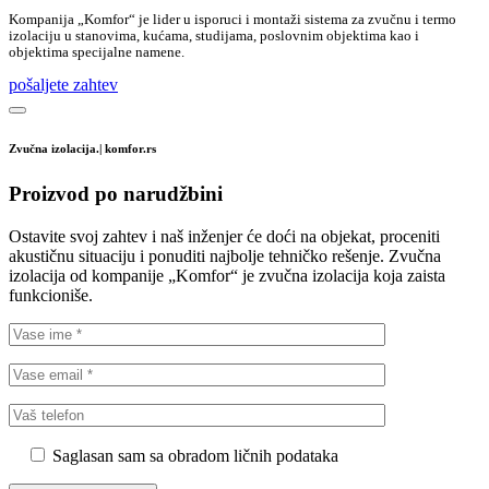
Kompanija „Komfor“ je lider u isporuci i montaži sistema za zvučnu i termo
izolaciju u stanovima, kućama, studijama, poslovnim objektima kao i
objektima specijalne namene.
pošaljete zahtev
Zvučna izolacija.| komfor.rs
Proizvod po narudžbini
Ostavite svoj zahtev i naš inženjer će doći na objekat, proceniti
akustičnu situaciju i ponuditi najbolje tehničko rešenje. Zvučna
izolacija od kompanije „Komfor“ je zvučna izolacija koja zaista
funkcioniše.
Saglasan sam sa obradom ličnih podataka