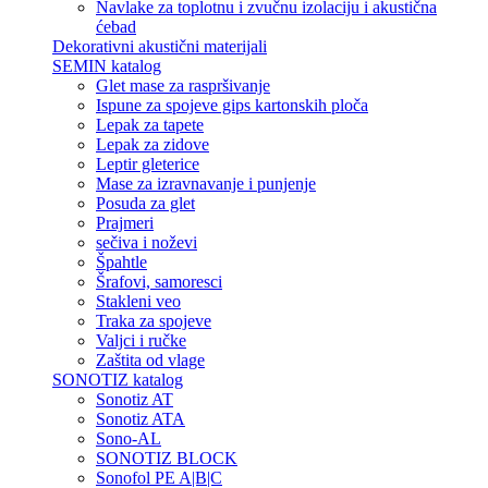
Navlake za toplotnu i zvučnu izolaciju i akustična
ćebad
Dekorativni akustični materijali
SEMIN katalog
Glet mase za raspršivanje
Ispune za spojeve gips kartonskih ploča
Lepak za tapete
Lepak za zidove
Leptir gleterice
Mase za izravnavanje i punjenje
Posuda za glet
Prajmeri
sečiva i noževi
Špahtle
Šrafovi, samoresci
Stakleni veo
Traka za spojeve
Valjci i ručke
Zaštita od vlage
SONOTIZ katalog
Sonotiz AT
Sonotiz ATA
Sono-AL
SONOTIZ BLOCK
Sonofol PE A|B|C