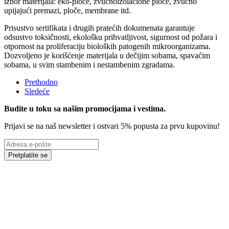
izbor materijala: eko-ploče, zvučnoizolacione ploče, zvučno
upijajući premazi, ploče, membrane itd.
Prisustvo sertifikata i drugih pratećih dokumenata garantuje
odsustvo toksičnosti, ekološku prihvatljivost, sigurnost od požara i
otpornost na proliferaciju bioloških patogenih mikroorganizama.
Dozvoljeno je korišćenje materijala u dečijim sobama, spavaćim
sobama, u svim stambenim i nestambenim zgradama.
Prethodno
Sledeće
Budite u toku sa našim promocijama i vestima
.
Prijavi se na naš newsletter i ostvari 5% popusta za prvu kupovinu!
Pretplatite se