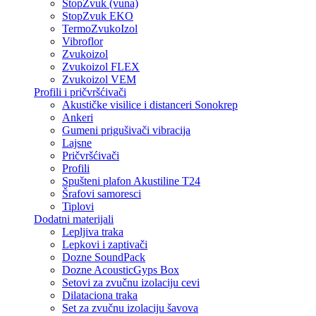
StopZvuk (vuna)
StopZvuk EKO
TermoZvukoIzol
Vibroflor
Zvukoizol
Zvukoizol FLEX
Zvukoizol VEM
Profili i pričvršćivači
Akustičke visilice i distanceri Sonokrep
Ankeri
Gumeni prigušivači vibracija
Lajsne
Pričvršćivači
Profili
Spušteni plafon Akustiline T24
Šrafovi samoresci
Tiplovi
Dodatni materijali
Lepljiva traka
Lepkovi i zaptivači
Dozne SoundPack
Dozne AcousticGyps Box
Setovi za zvučnu izolaciju cevi
Dilataciona traka
Set za zvučnu izolaciju šavova