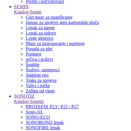
Profili i pričvršćivači
SEMIN
Katalog Semin
Glet mase za raspršivanje
Ispune za spojeve gips kartonskih ploča
Lepak za tapete
Lepak za zidove
Leptir gleterice
Mase za izravnavanje i punjenje
Posuda za glet
Prajmeri
sečiva i noževi
Špahtle
Šrafovi, samoresci
Stakleni veo
Traka za spojeve
Valjci i ručke
Zaštita od vlage
SONOTIZ
Katalog Sonotiz
PROTEFIX P23 / P25 / P27
Sono-AL
SONO-ECO
SONOBOND lepak
SONOFIRE lepak