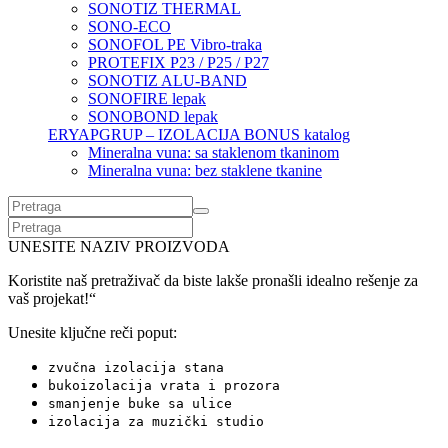
SONOTIZ THERMAL
SONO-ECO
SONOFOL PE Vibro-traka
PROTEFIX P23 / P25 / P27
SONOTIZ ALU-BAND
SONOFIRE lepak
SONOBOND lepak
ERYAPGRUP – IZOLACIJA BONUS katalog
Mineralna vuna: sa staklenom tkaninom
Mineralna vuna: bez staklene tkanine
UNESITE NAZIV PROIZVODA
Koristite naš pretraživač da biste lakše pronašli idealno rešenje za
vaš projekat!“
Unesite ključne reči poput:
zvučna izolacija stana
bukoizolacija vrata i prozora
smanjenje buke sa ulice
izolacija za muzički studio