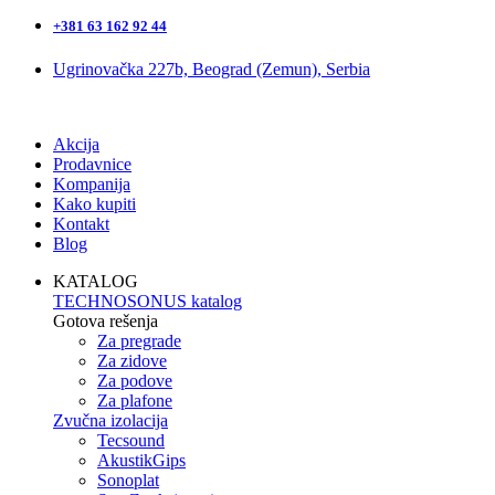
+381 63 162 92 44
Ugrinovačka 227b, Beograd (Zemun), Serbia
Akcija
Prodavnice
Kompanija
Kako kupiti
Kontakt
Blog
KATALOG
TECHNOSONUS katalog
Gotova rešenja
Za pregrade
Za zidove
Za podove
Za plafone
Zvučna izolacija
Tecsound
AkustikGips
Sonoplat