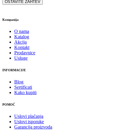
Kompanija
O nama
Katalog
Akcija
Kontakt
Prodavnice
Usluge
INFORMACIJE
Blog
Sertificati
Kako kupiti
POMOĆ
Uslovi plaćanja
Uslovi isporuke
Garancija proizvoda