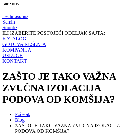
BRENDOVI
Technosonus
Semin
Sonotiz
ILI IZABERITE POSTOJEĆI ODELJAK SAJTA:
KATALOG
GOTOVA REŠENJA
KOMPANIJA
USLUGE
KONTAKT
ZAŠTO JE TAKO VAŽNA
ZVUČNA IZOLACIJA
PODOVA OD KOMŠIJA?
Početak
Blog
ZAŠTO JE TAKO VAŽNA ZVUČNA IZOLACIJA
PODOVA OD KOMŠIJA?