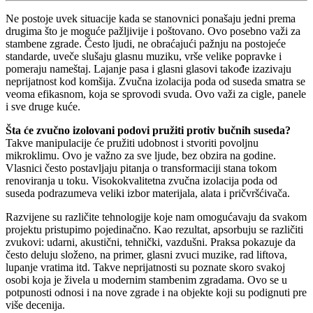
Ne postoje uvek situacije kada se stanovnici ponašaju jedni prema
drugima što je moguće pažljivije i poštovano. Ovo posebno važi za
stambene zgrade. Često ljudi, ne obraćajući pažnju na postojeće
standarde, uveče slušaju glasnu muziku, vrše velike popravke i
pomeraju nameštaj. Lajanje pasa i glasni glasovi takođe izazivaju
neprijatnost kod komšija. Zvučna izolacija poda od suseda smatra se
veoma efikasnom, koja se sprovodi svuda. Ovo važi za cigle, panele
i sve druge kuće.
Šta će zvučno izolovani podovi pružiti protiv bučnih suseda?
Takve manipulacije će pružiti udobnost i stvoriti povoljnu
mikroklimu. Ovo je važno za sve ljude, bez obzira na godine.
Vlasnici često postavljaju pitanja o transformaciji stana tokom
renoviranja u toku. Visokokvalitetna zvučna izolacija poda od
suseda podrazumeva veliki izbor materijala, alata i pričvršćivača.
Razvijene su različite tehnologije koje nam omogućavaju da svakom
projektu pristupimo pojedinačno. Kao rezultat, apsorbuju se različiti
zvukovi: udarni, akustični, tehnički, vazdušni. Praksa pokazuje da
često deluju složeno, na primer, glasni zvuci muzike, rad liftova,
lupanje vratima itd. Takve neprijatnosti su poznate skoro svakoj
osobi koja je živela u modernim stambenim zgradama. Ovo se u
potpunosti odnosi i na nove zgrade i na objekte koji su podignuti pre
više decenija.