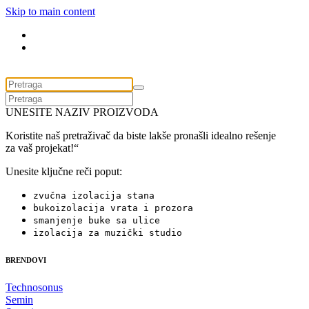
Skip to main content
UNESITE NAZIV PROIZVODA
Koristite naš pretraživač da biste lakše pronašli idealno rešenje
za vaš projekat!“
Unesite ključne reči poput:
zvučna izolacija stana
bukoizolacija vrata i prozora
smanjenje buke sa ulice
izolacija za muzički studio
BRENDOVI
Technosonus
Semin