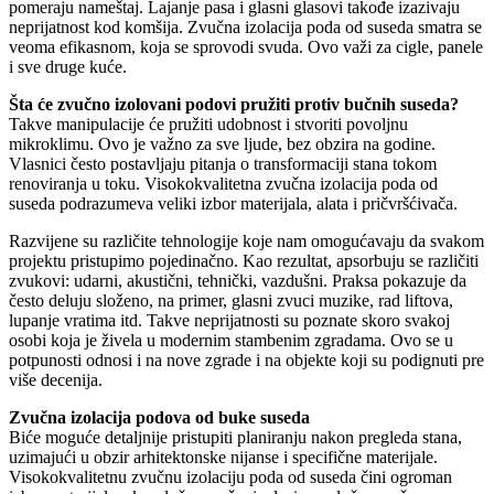
pomeraju nameštaj. Lajanje pasa i glasni glasovi takođe izazivaju
neprijatnost kod komšija. Zvučna izolacija poda od suseda smatra se
veoma efikasnom, koja se sprovodi svuda. Ovo važi za cigle, panele
i sve druge kuće.
Šta će zvučno izolovani podovi pružiti protiv bučnih suseda?
Takve manipulacije će pružiti udobnost i stvoriti povoljnu
mikroklimu. Ovo je važno za sve ljude, bez obzira na godine.
Vlasnici često postavljaju pitanja o transformaciji stana tokom
renoviranja u toku. Visokokvalitetna zvučna izolacija poda od
suseda podrazumeva veliki izbor materijala, alata i pričvršćivača.
Razvijene su različite tehnologije koje nam omogućavaju da svakom
projektu pristupimo pojedinačno. Kao rezultat, apsorbuju se različiti
zvukovi: udarni, akustični, tehnički, vazdušni. Praksa pokazuje da
često deluju složeno, na primer, glasni zvuci muzike, rad liftova,
lupanje vratima itd. Takve neprijatnosti su poznate skoro svakoj
osobi koja je živela u modernim stambenim zgradama. Ovo se u
potpunosti odnosi i na nove zgrade i na objekte koji su podignuti pre
više decenija.
Zvučna izolacija podova od buke suseda
Biće moguće detaljnije pristupiti planiranju nakon pregleda stana,
uzimajući u obzir arhitektonske nijanse i specifične materijale.
Visokokvalitetnu zvučnu izolaciju poda od suseda čini ogroman