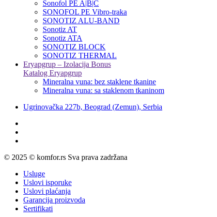
Sonofol PE A|B|C
SONOFOL PE Vibro-traka
SONOTIZ ALU-BAND
Sonotiz AT
Sonotiz ATA
SONOTIZ BLOCK
SONOTIZ THERMAL
Eryapgrup – Izolacija Bonus
Katalog Eryapgrup
Mineralna vuna: bez staklene tkanine
Mineralna vuna: sa staklenom tkaninom
Ugrinovačka 227b, Beograd (Zemun), Serbia
© 2025 © komfor.rs Sva prava zadržana
Usluge
Uslovi isporuke
Uslovi plaćanja
Garancija proizvoda
Sertifikati