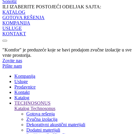
Sonotiz
ILI IZABERITE POSTOJEĆI ODELJAK SAJTA:
KATALOG
GOTOVA REŠENJA
KOMPANIJA
USLUGE
KONTAKT
"Komfor" je preduzeće koje se bavi prodajom zvučne izolacije u sve
vrste prostorija.
Zovite nas
Pišite nam
Kompanija
Usluge
Prodavnice
Kontakt
Katalog
TECHNOSONUS
Katalog Technosonus
Gotova rešenja
Zvučna izolacija
Dekorativni akustični materijali
Dodatni materijali