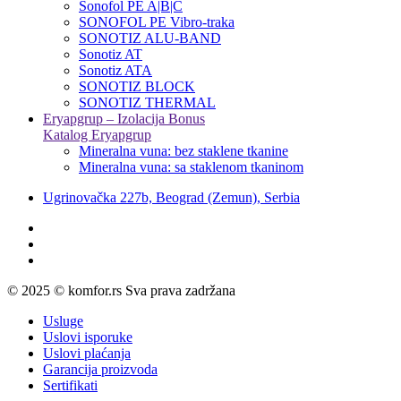
Sonofol PE A|B|C
SONOFOL PE Vibro-traka
SONOTIZ ALU-BAND
Sonotiz AT
Sonotiz ATA
SONOTIZ BLOCK
SONOTIZ THERMAL
Eryapgrup – Izolacija Bonus
Katalog Eryapgrup
Mineralna vuna: bez staklene tkanine
Mineralna vuna: sa staklenom tkaninom
Ugrinovačka 227b, Beograd (Zemun), Serbia
© 2025 © komfor.rs Sva prava zadržana
Usluge
Uslovi isporuke
Uslovi plaćanja
Garancija proizvoda
Sertifikati