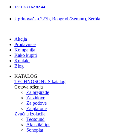
+381 63 162 92 44
Ugrinovačka 227b, Beograd (Zemun), Serbia
Akcija
Prodavnice
Kompanija
Kako kupiti
Kontakt
Blog
KATALOG
TECHNOSONUS katalog
Gotova rešenja
Za pregrade
Za zidove
Za podove
Za plafone
Zvučna izolacija
Tecsound
AkustikGips
Sonoplat