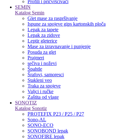
Profili i pričvršćivači
SEMIN
Katalog Semin
Glet mase za raspršivanje
Ispune za spojeve gips kartonskih ploča
Lepak za tapete
Lepak za zidove
Leptir gleterice
Mase za izravnavanje i punjenje
Posuda za glet
Prajmeri
sečiva i noževi
Špahtle
Šrafovi, samoresci
Stakleni veo
Traka za spojeve
Valjci i ručke
Zaštita od vlage
SONOTIZ
Katalog Sonotiz
PROTEFIX P23 / P25 / P27
Sono-AL
SONO-ECO
SONOBOND lepak
SONOFIRE lepak