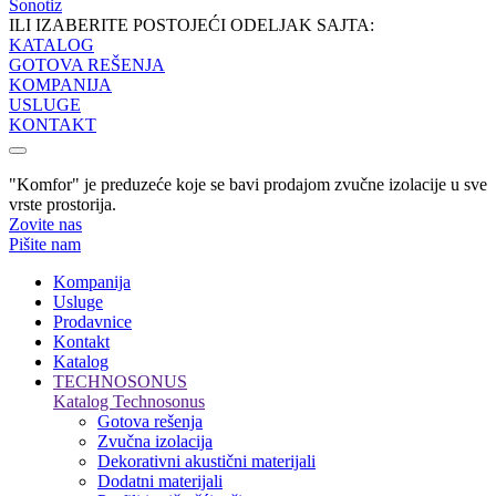
Sonotiz
ILI IZABERITE POSTOJEĆI ODELJAK SAJTA:
KATALOG
GOTOVA REŠENJA
KOMPANIJA
USLUGE
KONTAKT
"Komfor" je preduzeće koje se bavi prodajom zvučne izolacije u sve
vrste prostorija.
Zovite nas
Pišite nam
Kompanija
Usluge
Prodavnice
Kontakt
Katalog
TECHNOSONUS
Katalog Technosonus
Gotova rešenja
Zvučna izolacija
Dekorativni akustični materijali
Dodatni materijali