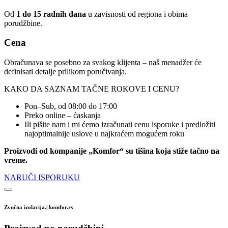
Od
1 do 15 radnih dana
u zavisnosti od regiona i obima
porudžbine.
Cena
Obračunava se posebno za svakog klijenta – naš menadžer će
definisati detalje prilikom poručivanja.
KAKO DA SAZNAM TAČNE ROKOVE I CENU?
Pon–Sub, od 08:00 do 17:00
Preko online – ćaskanja
Ili pišite nam i mi ćemo izračunati cenu isporuke i predložiti
najoptimalnije uslove u najkraćem mogućem roku
Proizvodi od kompanije „Komfor“ su tišina koja stiže tačno na
vreme.
NARUČI ISPORUKU
Zvučna izolacija.| komfor.rs