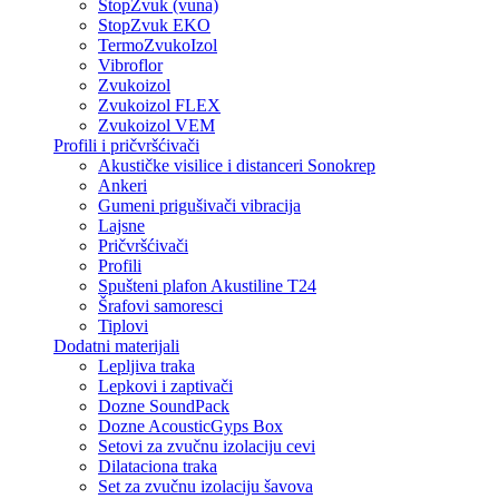
StopZvuk (vuna)
StopZvuk EKO
TermoZvukoIzol
Vibroflor
Zvukoizol
Zvukoizol FLEX
Zvukoizol VEM
Profili i pričvršćivači
Akustičke visilice i distanceri Sonokrep
Ankeri
Gumeni prigušivači vibracija
Lajsne
Pričvršćivači
Profili
Spušteni plafon Akustiline T24
Šrafovi samoresci
Tiplovi
Dodatni materijali
Lepljiva traka
Lepkovi i zaptivači
Dozne SoundPack
Dozne AcousticGyps Box
Setovi za zvučnu izolaciju cevi
Dilataciona traka
Set za zvučnu izolaciju šavova