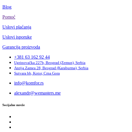
Blog
Pomoć
Uslovi plaćanja
Uslovi isporuke
Garancija proizvoda
+381 63 162 92 44
Ugrinovačka 227b, Beograd (Zemun), Serbia
Anrija Zamea 28, Beograd (Karaburma), Serbia
Sutvara bb, Kotor, Crna Gora
info@komfor.rs
alexandr@wemasters.me
Socijalne mreže