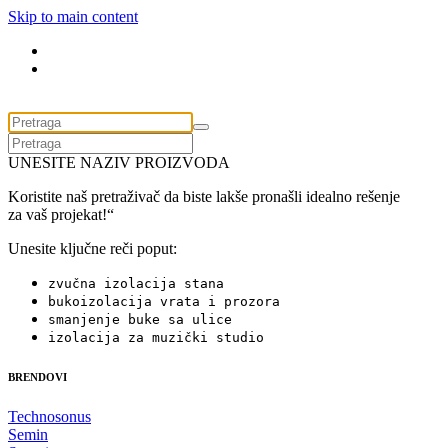
Skip to main content
UNESITE NAZIV PROIZVODA
Koristite naš pretraživač da biste lakše pronašli idealno rešenje
za vaš projekat!“
Unesite ključne reči poput:
zvučna izolacija stana
bukoizolacija vrata i prozora
smanjenje buke sa ulice
izolacija za muzički studio
BRENDOVI
Technosonus
Semin