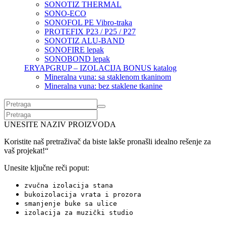
SONOTIZ THERMAL
SONO-ECO
SONOFOL PE Vibro-traka
PROTEFIX P23 / P25 / P27
SONOTIZ ALU-BAND
SONOFIRE lepak
SONOBOND lepak
ERYAPGRUP – IZOLACIJA BONUS katalog
Mineralna vuna: sa staklenom tkaninom
Mineralna vuna: bez staklene tkanine
UNESITE NAZIV PROIZVODA
Koristite naš pretraživač da biste lakše pronašli idealno rešenje za
vaš projekat!“
Unesite ključne reči poput:
zvučna izolacija stana
bukoizolacija vrata i prozora
smanjenje buke sa ulice
izolacija za muzički studio