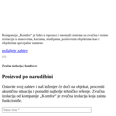
Kompanija „Komfor“ je lider u isporuci i montaži sistema za zvučnu i termo
izolaciju u stanovima, kućama, studijama, poslovnim objektima kao i
objektima specijalne namene.
pošaljete zahtev
Zvučna izolacija.| komfor.rs
Proizvod po narudžbini
Ostavite svoj zahtev i naš inženjer će doći na objekat, proceniti
akustičnu situaciju i ponuditi najbolje tehničko rešenje. Zvučna
izolacija od kompanije „Komfor“ je zvučna izolacija koja zaista
funkcioniše.