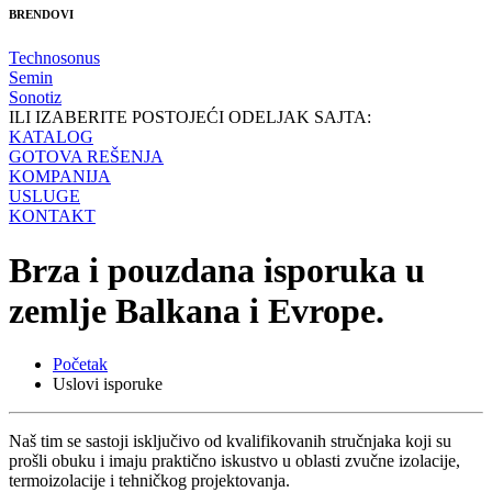
BRENDOVI
Technosonus
Semin
Sonotiz
ILI IZABERITE POSTOJEĆI ODELJAK SAJTA:
KATALOG
GOTOVA REŠENJA
KOMPANIJA
USLUGE
KONTAKT
Brza i pouzdana isporuka u
zemlje Balkana i Evrope
.
Početak
Uslovi isporuke
Naš tim se sastoji isključivo od kvalifikovanih stručnjaka koji su
prošli obuku i imaju praktično iskustvo u oblasti zvučne izolacije,
termoizolacije i tehničkog projektovanja.