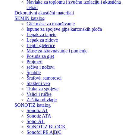
Navlake za toplotnu i zvučnu izolaciju i akustična
ćebad
Dekorativni akustični materijali
SEMIN katalog
Glet mase za raspršivanje
Ispune za spojeve gips kartonskih ploča
Lepak za tapete
Lepak za zidove
Leptir gleterice
Mase za izravnavanje i punjenje
Posuda za glet
Prajmeri
sečiva i noževi
Špahtle
Šrafovi, samoresci
Stakleni veo
Traka za spojeve
Valjci i ručke
Zaštita od vlage
SONOTIZ katalog
Sonotiz AT
Sonotiz ATA
Sono-AL
SONOTIZ BLOCK
Sonofol PE A|B|C