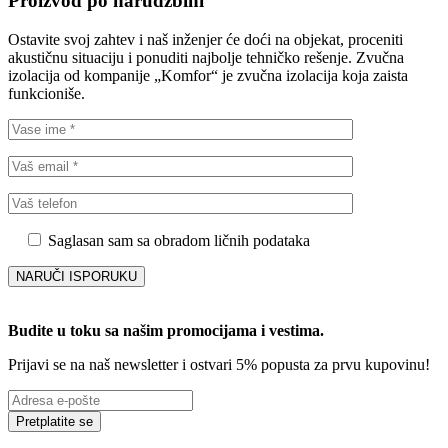
Proizvod po narudžbini
Ostavite svoj zahtev i naš inženjer će doći na objekat, proceniti
akustičnu situaciju i ponuditi najbolje tehničko rešenje. Zvučna
izolacija od kompanije „Komfor“ je zvučna izolacija koja zaista
funkcioniše.
Saglasan sam sa obradom ličnih podataka
Budite u toku sa našim promocijama i vestima
.
Prijavi se na naš newsletter i ostvari 5% popusta za prvu kupovinu!
Pretplatite se