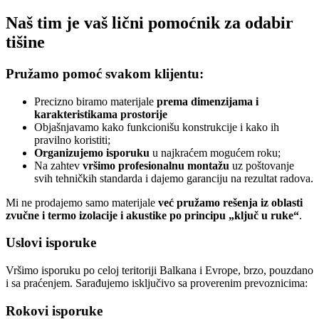
Naš tim je vaš lični pomoćnik za odabir
tišine
Pružamo pomoć svakom klijentu:
Precizno biramo materijale
prema dimenzijama i
karakteristikama prostorije
Objašnjavamo kako funkcionišu konstrukcije i kako ih
pravilno koristiti;
Organizujemo isporuku
u najkraćem mogućem roku;
Na zahtev
vršimo profesionalnu montažu
uz poštovanje
svih tehničkih standarda i dajemo garanciju na rezultat radova.
Mi ne prodajemo samo materijale
već pružamo rešenja iz oblasti
zvučne i termo izolacije i akustike po principu „ključ u ruke“
.
Uslovi isporuke
Vršimo isporuku po celoj teritoriji Balkana i Evrope, brzo, pouzdano
i sa praćenjem. Sarađujemo isključivo sa proverenim prevoznicima:
Rokovi isporuke