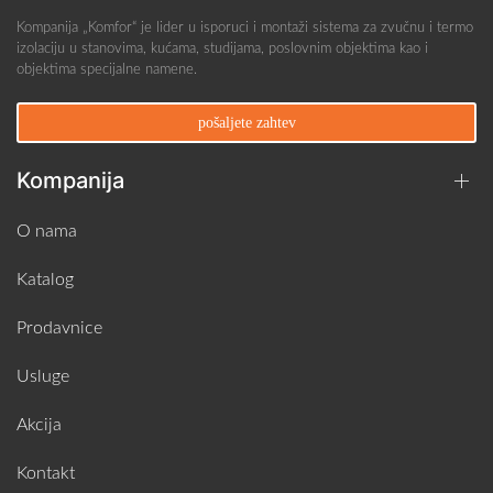
Kompanija „Komfor“ je lider u isporuci i montaži sistema za zvučnu i termo
izolaciju u stanovima, kućama, studijama, poslovnim objektima kao i
objektima specijalne namene.
pošaljete zahtev
Kompanija
O nama
Katalog
Prodavnice
Usluge
Akcija
Kontakt