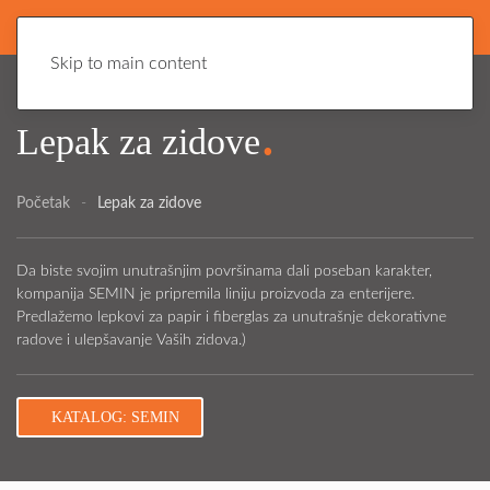
Skip to main content
.
Lepak za zidove
Početak
Lepak za zidove
Da biste svojim unutrašnjim površinama dali poseban karakter,
kompanija SEMIN je pripremila liniju proizvoda za enterijere.
Predlažemo lepkovi za papir i fiberglas za unutrašnje dekorativne
radove i ulepšavanje Vaših zidova.)
KATALOG: SEMIN