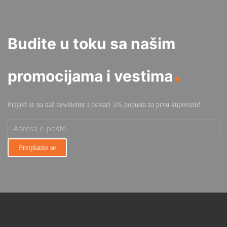
Budite u toku sa našim
.
promocijama i vestima
Prijavi se na naš newsletter i ostvari 5% popusta za prvu kupovinu!
Pretplatite se