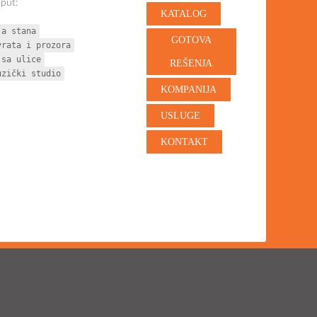
oput:
KATALOG
ja stana
GOTOVA
vrata i prozora
 sa ulice
REŠENJA
uzički studio
KOMPANIJA
USLUGE
KONTAKT