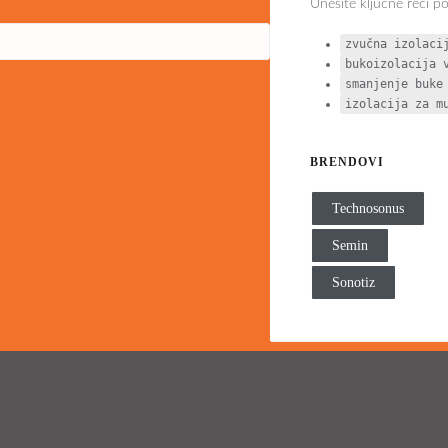
Unesite ključne reči p
zvučna izolaci
bukoizolacija 
smanjenje buke
izolacija za m
BRENDOVI
Technosonus
Semin
Sonotiz