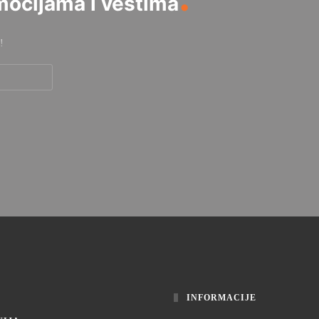
mocijama i vestima
!
INFORMACIJE