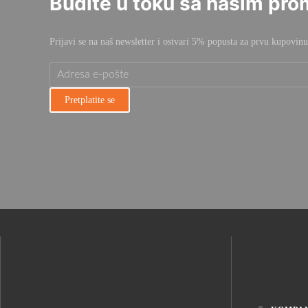
Budite u toku sa našim pro
Prijavi se na naš newsletter i ostvari 5% popusta za prvu kupovinu
Pretplatite se