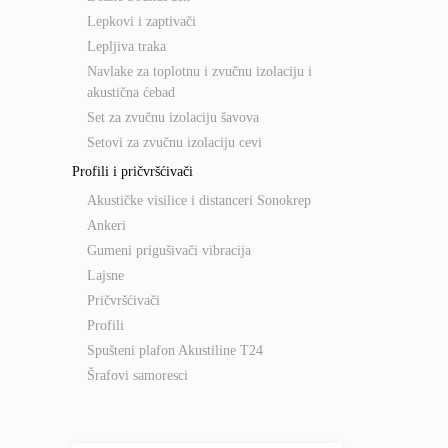
Lepkovi i zaptivači
Lepljiva traka
Navlake za toplotnu i zvučnu izolaciju i
akustična ćebad
Set za zvučnu izolaciju šavova
Setovi za zvučnu izolaciju cevi
Profili i pričvršćivači
Akustičke visilice i distanceri Sonokrep
Ankeri
Gumeni prigušivači vibracija
Lajsne
Pričvršćivači
Profili
Spušteni plafon Akustiline T24
Šrafovi samoresci