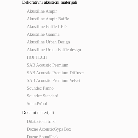
Dekorativni akustični materijali
Akustiline Ampir
Akustiline Ampir Baffle
Akustiline Baffle LED
Akustiline Gamma
Akustiline Urban Design
Akustiline Urban Baffle design
HOFTECH
SAB Acoustic Premium
SAB Acoustic Premium Diffuser
SAB Acoustic Premium Velvet
Soundec Panno
Soundec Standard
SoundWool
Dodatni materijali
Dilataciona traka
Dozne AcousticGyps Box
Dozne SoundPack