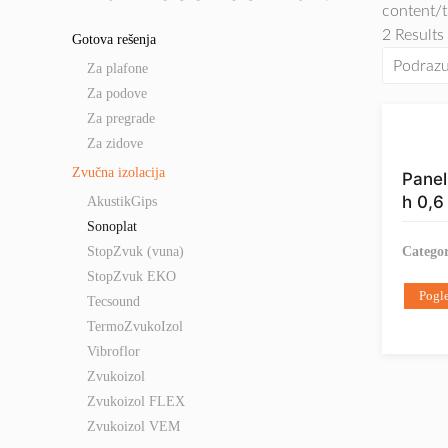
content/
2 Results
Gotova rešenja
Za plafone
Za podove
Za pregrade
Za zidove
Zvučna izolacija
Panel
h 0,6
AkustikGips
Sonoplat
Catego
StopZvuk (vuna)
StopZvuk EKO
Pogle
Tecsound
TermoZvukoIzol
Vibroflor
Zvukoizol
Zvukoizol FLEX
Zvukoizol VEM