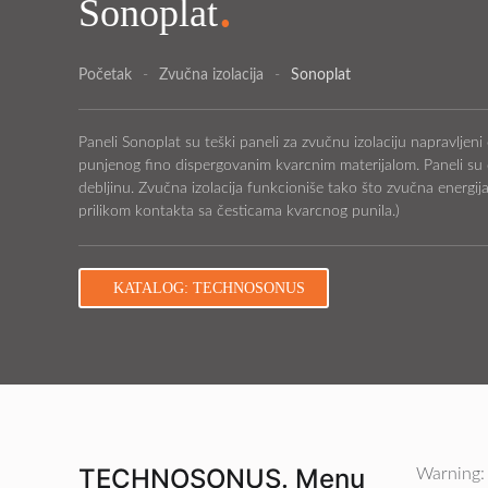
.
Sonoplat
Početak
Zvučna izolacija
Sonoplat
Paneli Sonoplat su teški paneli za zvučnu izolaciju napravljen
punjenog fino dispergovanim kvarcnim materijalom. Paneli su 
debljinu. Zvučna izolacija funkcioniše tako što zvučna energija
prilikom kontakta sa česticama kvarcnog punila.)
KATALOG: TECHNOSONUS
TECHNOSONUS. Menu
Warning: