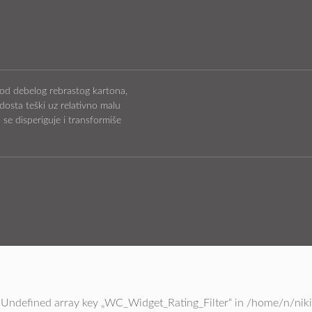
i od debelog rebrastog kartona,
dosta teški uz relativno malu
 se disperiguje i transformiše
 Undefined array key „WC_Widget_Rating_Filter“ in /home/n/nik