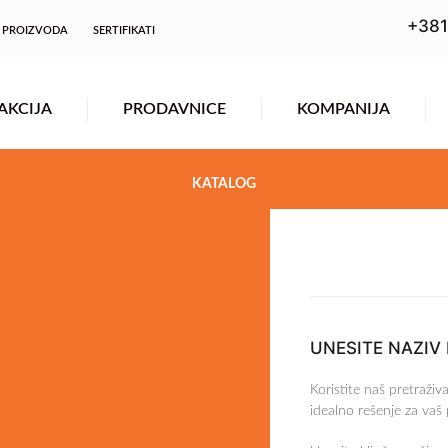
+381
 PROIZVODA
SERTIFIKATI
AKCIJA
PRODAVNICE
KOMPANIJA
KATALOG
UNESITE NAZIV
Koristite naš pretraživ
idealno rešenje za vaš 