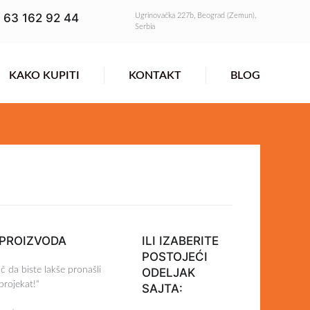
 63 162 92 44
Ugrinovačka 227b, Beograd (Zemun),
Serbia
KAKO KUPITI
KONTAKT
BLOG
 PROIZVODA
ILI IZABERITE
POSTOJEĆI
ač da biste lakše pronašli
ODELJAK
projekat!“
SAJTA: