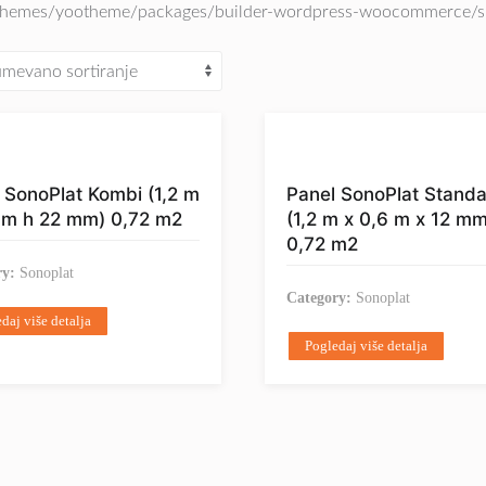
themes/yootheme/packages/builder-wordpress-woocommerce/src
 SonoPlat Kombi (1,2 m
Panel SonoPlat Stand
 m h 22 mm) 0,72 m2
(1,2 m x 0,6 m x 12 mm
0,72 m2
ry:
Sonoplat
Category:
Sonoplat
daj više detalja
Pogledaj više detalja