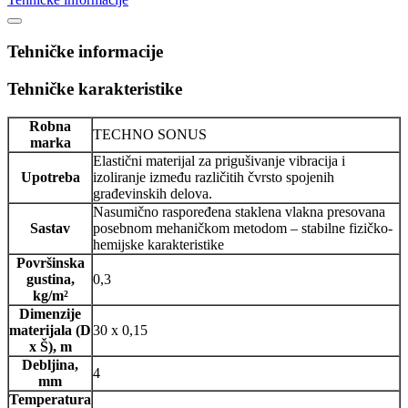
Tehničke informacije
Tehničke karakteristike
Robna
TECHNO SONUS
marka
Elastični materijal za prigušivanje vibracija i
Upotreba
izoliranje između različitih čvrsto spojenih
građevinskih delova.
Nasumično raspoređena staklena vlakna presovana
Sastav
posebnom mehaničkom metodom – stabilne fizičko-
hemijske karakteristike
Površinska
gustina,
0,3
kg/m²
Dimenzije
materijala (D
30 x 0,15
x Š), m
Debljina,
4
mm
Temperatura