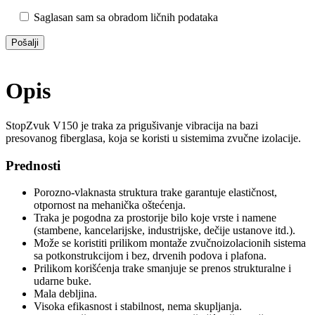
Saglasan sam sa obradom ličnih podataka
Opis
StopZvuk V150 je traka za prigušivanje vibracija na bazi
presovanog fiberglasa, koja se koristi u sistemima zvučne izolacije.
Prednosti
Porozno-vlaknasta struktura trake garantuje ​​elastičnost,
otpornost na mehanička oštećenja.
Traka je pogodna za prostorije bilo koje vrste i namene
(stambene, kancelarijske, industrijske, dečije ustanove itd.).
Može se koristiti prilikom montaže zvučnoizolacionih sistema
sa potkonstrukcijom i bez, drvenih podova i plafona.
Prilikom korišćenja trake smanjuje se prenos strukturalne i
udarne buke.
Mala debljina.
Visoka efikasnost i stabilnost, nema skupljanja.