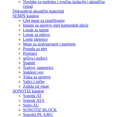
Navlake za toplotnu i zvučnu izolaciju i akustična
ćebad
Dekorativni akustični materijali
SEMIN katalog
Glet mase za raspršivanje
Ispune za spojeve gips kartonskih ploča
Lepak za tapete
Lepak za zidove
Leptir gleterice
Mase za izravnavanje i punjenje
Posuda za glet
Prajmeri
sečiva i noževi
Špahtle
Šrafovi, samoresci
Stakleni veo
Traka za spojeve
Valjci i ručke
Zaštita od vlage
SONOTIZ katalog
Sonotiz AT
Sonotiz ATA
Sono-AL
SONOTIZ BLOCK
Sonofol PE A|B|C