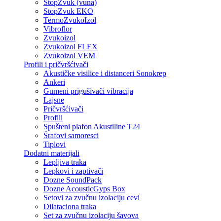
StopZvuk (vuna)
StopZvuk EKO
TermoZvukoIzol
Vibroflor
Zvukoizol
Zvukoizol FLEX
Zvukoizol VEM
Profili i pričvršćivači
Akustičke visilice i distanceri Sonokrep
Ankeri
Gumeni prigušivači vibracija
Lajsne
Pričvršćivači
Profili
Spušteni plafon Akustiline T24
Šrafovi samoresci
Tiplovi
Dodatni materijali
Lepljiva traka
Lepkovi i zaptivači
Dozne SoundPack
Dozne AcousticGyps Box
Setovi za zvučnu izolaciju cevi
Dilataciona traka
Set za zvučnu izolaciju šavova