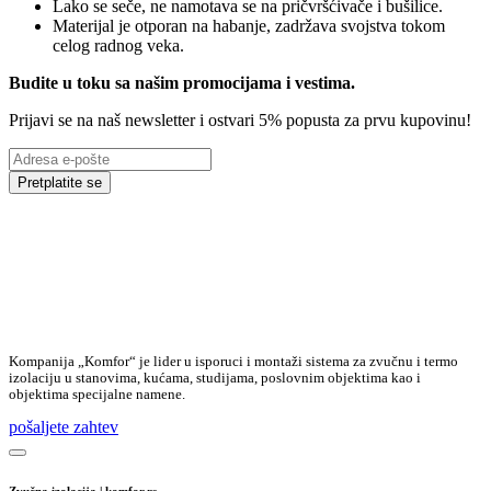
Lako se seče, ne namotava se na pričvršćivače i bušilice.
Materijal je otporan na habanje, zadržava svojstva tokom
celog radnog veka.
Budite u toku sa našim promocijama i vestima
.
Prijavi se na naš newsletter i ostvari 5% popusta za prvu kupovinu!
Pretplatite se
Kompanija „Komfor“ je lider u isporuci i montaži sistema za zvučnu i termo
izolaciju u stanovima, kućama, studijama, poslovnim objektima kao i
objektima specijalne namene.
pošaljete zahtev
Zvučna izolacija.| komfor.rs