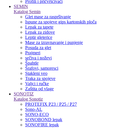
Profili i pričvršćivači
SEMIN
Katalog Semin
Glet mase za raspršivanje
Ispune za spojeve gips kartonskih ploča
Lepak za tapete
Lepak za zidove
Leptir gleterice
Mase za izravnavanje i punjenje
Posuda za glet
Prajmeri
sečiva i noževi
Špahtle
Šrafovi, samoresci
Stakleni veo
Traka za spojeve
Valjci i ručke
Zaštita od vlage
SONOTIZ
Katalog Sonotiz
PROTEFIX P23 / P25 / P27
Sono-AL
SONO-ECO
SONOBOND lepak
SONOFIRE lepak