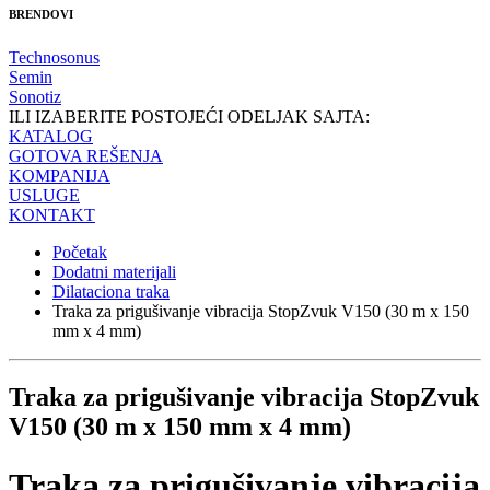
BRENDOVI
Technosonus
Semin
Sonotiz
ILI IZABERITE POSTOJEĆI ODELJAK SAJTA:
KATALOG
GOTOVA REŠENJA
KOMPANIJA
USLUGE
KONTAKT
Početak
Dodatni materijali
Dilataciona traka
Traka za prigušivanje vibracija StopZvuk V150 (30 m x 150
mm x 4 mm)
Traka za prigušivanje vibracija StopZvuk
V150 (30 m x 150 mm x 4 mm)
Traka za prigušivanje vibracija