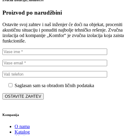
Proizvod po narudžbini
Ostavite svoj zahtev i naš inženjer će doći na objekat, proceniti
akustičnu situaciju i ponuditi najbolje tehničko rešenje. Zvučna
izolacija od kompanije „Komfor“ je zvučna izolacija koja zaista
funkcioniše.
Saglasan sam sa obradom ličnih podataka
Kompanija
O nama
Katalog