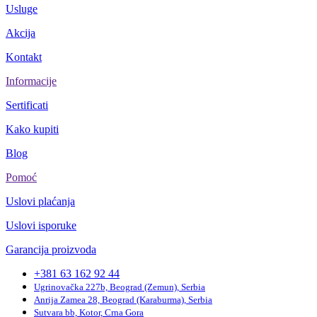
Usluge
Akcija
Kontakt
Informacije
Sertificati
Kako kupiti
Blog
Pomoć
Uslovi plaćanja
Uslovi isporuke
Garancija proizvoda
+381 63 162 92 44
Ugrinovačka 227b, Beograd (Zemun), Serbia
Anrija Zamea 28, Beograd (Karaburma), Serbia
Sutvara bb, Kotor, Crna Gora