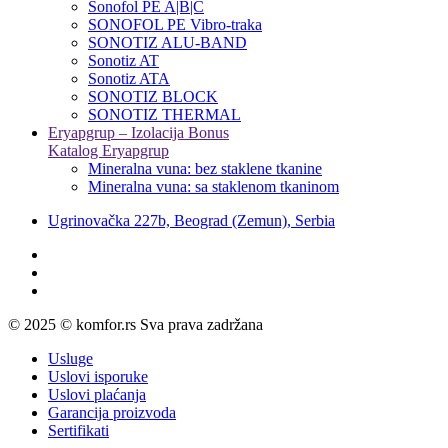
Sonofol PE A|B|C
SONOFOL PE Vibro-traka
SONOTIZ ALU-BAND
Sonotiz AT
Sonotiz ATA
SONOTIZ BLOCK
SONOTIZ THERMAL
Eryapgrup – Izolacija Bonus
Katalog Eryapgrup
Mineralna vuna: bez staklene tkanine
Mineralna vuna: sa staklenom tkaninom
Ugrinovačka 227b, Beograd (Zemun), Serbia
© 2025 © komfor.rs Sva prava zadržana
Usluge
Uslovi isporuke
Uslovi plaćanja
Garancija proizvoda
Sertifikati