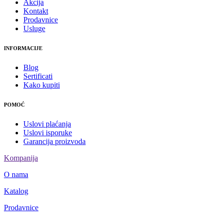
Akcija
Kontakt
Prodavnice
Usluge
INFORMACIJE
Blog
Sertificati
Kako kupiti
POMOĆ
Uslovi plaćanja
Uslovi isporuke
Garancija proizvoda
Kompanija
O nama
Katalog
Prodavnice