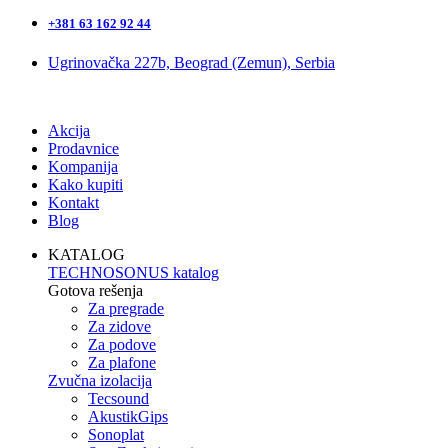
+381 63 162 92 44
Ugrinovačka 227b, Beograd (Zemun), Serbia
Akcija
Prodavnice
Kompanija
Kako kupiti
Kontakt
Blog
KATALOG
TECHNOSONUS katalog
Gotova rešenja
Za pregrade
Za zidove
Za podove
Za plafone
Zvučna izolacija
Tecsound
AkustikGips
Sonoplat