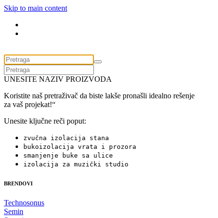
Skip to main content
UNESITE NAZIV PROIZVODA
Koristite naš pretraživač da biste lakše pronašli idealno rešenje
za vaš projekat!“
Unesite ključne reči poput:
zvučna izolacija stana
bukoizolacija vrata i prozora
smanjenje buke sa ulice
izolacija za muzički studio
BRENDOVI
Technosonus
Semin