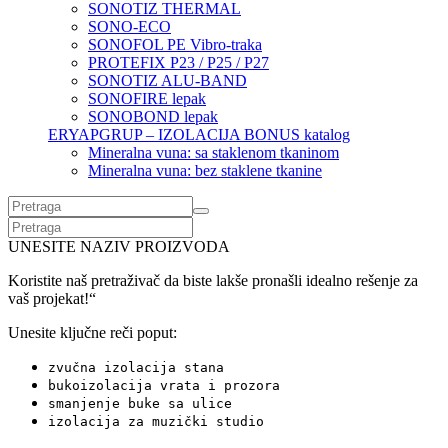
SONOTIZ THERMAL
SONO-ECO
SONOFOL PE Vibro-traka
PROTEFIX P23 / P25 / P27
SONOTIZ ALU-BAND
SONOFIRE lepak
SONOBOND lepak
ERYAPGRUP – IZOLACIJA BONUS katalog
Mineralna vuna: sa staklenom tkaninom
Mineralna vuna: bez staklene tkanine
UNESITE NAZIV PROIZVODA
Koristite naš pretraživač da biste lakše pronašli idealno rešenje za
vaš projekat!“
Unesite ključne reči poput:
zvučna izolacija stana
bukoizolacija vrata i prozora
smanjenje buke sa ulice
izolacija za muzički studio