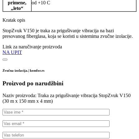
primene,
od +10 C
„leto“
Kratak opis
StopZvuk V150 je traka za prigušivanje vibracija na bazi
presovanog fiberglasa, koja se koristi u sistemima zvučne izolacije.
Link za naručivanje proizvoda
NA UPIT
Zvučna izolacija.| komfor.rs
Proizvod po narudžbini
Naziv proizvoda:
Traka za prigušivanje vibracija StopZvuk V150
(30 m x 150 mm x 4 mm)