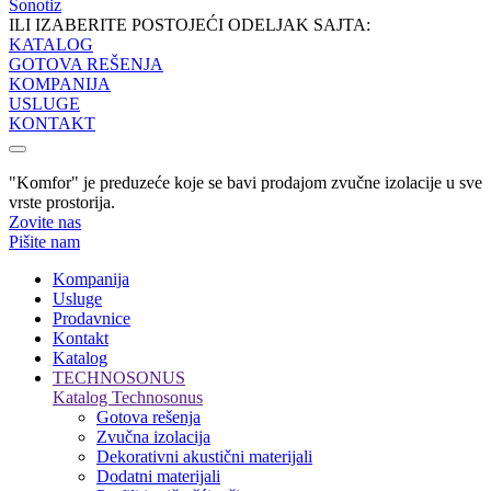
Sonotiz
ILI IZABERITE POSTOJEĆI ODELJAK SAJTA:
KATALOG
GOTOVA REŠENJA
KOMPANIJA
USLUGE
KONTAKT
"Komfor" je preduzeće koje se bavi prodajom zvučne izolacije u sve
vrste prostorija.
Zovite nas
Pišite nam
Kompanija
Usluge
Prodavnice
Kontakt
Katalog
TECHNOSONUS
Katalog Technosonus
Gotova rešenja
Zvučna izolacija
Dekorativni akustični materijali
Dodatni materijali