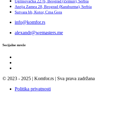
Ugrinovačka 227b, Beograd (Zemun), Serbia
Anrija Zamea 28, Beograd (Karaburma), Serbia
Sutvara bb, Kotor, Crna Gora
info@komfor.rs
alexandr@wemasters.me
Socijalne mreže
© 2023 - 2025 | Komfor.rs | Sva prava zadržana
Politika privatnosti