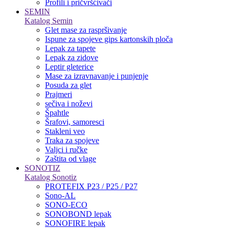
Profili i pričvršćivači
SEMIN
Katalog Semin
Glet mase za raspršivanje
Ispune za spojeve gips kartonskih ploča
Lepak za tapete
Lepak za zidove
Leptir gleterice
Mase za izravnavanje i punjenje
Posuda za glet
Prajmeri
sečiva i noževi
Špahtle
Šrafovi, samoresci
Stakleni veo
Traka za spojeve
Valjci i ručke
Zaštita od vlage
SONOTIZ
Katalog Sonotiz
PROTEFIX P23 / P25 / P27
Sono-AL
SONO-ECO
SONOBOND lepak
SONOFIRE lepak