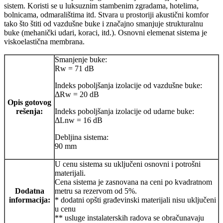
sistem. Koristi se u luksuznim stambenim zgradama, hotelima,
bolnicama, odmaralištima itd. Stvara u prostoriji akustični komfor
tako što štiti od vazdušne buke i značajno smanjuje strukturalnu
buke (mehanički udari, koraci, itd.). Osnovni elemenat sistema je
viskoelastična membrana.
Smanjenje buke:
Rw = 71 dB
Indeks poboljšanja izolacije od vazdušne buke:
ΔRw = 20 dB
Opis gotovog
rešenja:
Indeks poboljšanja izolacije od udarne buke:
ΔLnw = 16 dB
Debljina sistema:
90 mm
U cenu sistema su uključeni osnovni i potrošni
materijali.
Cena sistema je zasnovana na ceni po kvadratnom
Dodatna
metru sa rezervom od 5%.
informacija:
* dodatni opšti građevinski materijali nisu uključeni
u cenu
** usluge instalaterskih radova se obračunavaju