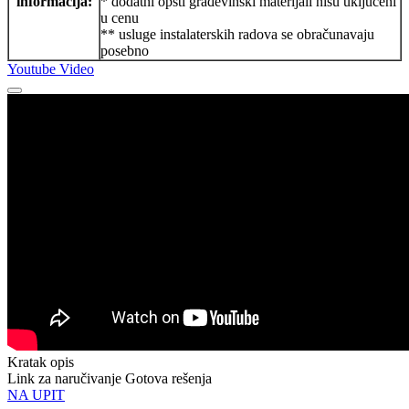
informacija:
* dodatni opšti građevinski materijali nisu uključeni
u cenu
** usluge instalaterskih radova se obračunavaju
posebno
Youtube Video
Kratak opis
Link za naručivanje Gotova rešenja
NA UPIT