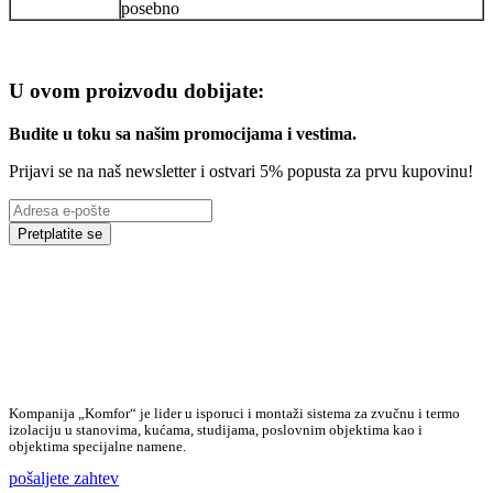
posebno
U ovom proizvodu dobijate:
Budite u toku sa našim promocijama i vestima
.
Prijavi se na naš newsletter i ostvari 5% popusta za prvu kupovinu!
Pretplatite se
Kompanija „Komfor“ je lider u isporuci i montaži sistema za zvučnu i termo
izolaciju u stanovima, kućama, studijama, poslovnim objektima kao i
objektima specijalne namene.
pošaljete zahtev