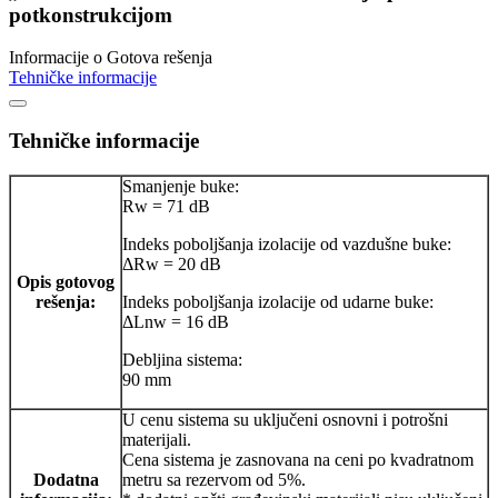
potkonstrukcijom
Informacije o Gotova rešenja
Tehničke informacije
Tehničke informacije
Smanjenje buke:
Rw = 71 dB
Indeks poboljšanja izolacije od vazdušne buke:
ΔRw = 20 dB
Opis gotovog
rešenja:
Indeks poboljšanja izolacije od udarne buke:
ΔLnw = 16 dB
Debljina sistema:
90 mm
U cenu sistema su uključeni osnovni i potrošni
materijali.
Cena sistema je zasnovana na ceni po kvadratnom
Dodatna
metru sa rezervom od 5%.