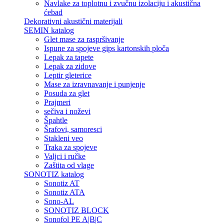
Navlake za toplotnu i zvučnu izolaciju i akustična
ćebad
Dekorativni akustični materijali
SEMIN katalog
Glet mase za raspršivanje
Ispune za spojeve gips kartonskih ploča
Lepak za tapete
Lepak za zidove
Leptir gleterice
Mase za izravnavanje i punjenje
Posuda za glet
Prajmeri
sečiva i noževi
Špahtle
Šrafovi, samoresci
Stakleni veo
Traka za spojeve
Valjci i ručke
Zaštita od vlage
SONOTIZ katalog
Sonotiz AT
Sonotiz ATA
Sono-AL
SONOTIZ BLOCK
Sonofol PE A|B|C