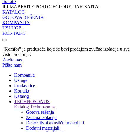
Sonotiz
ILI IZABERITE POSTOJEĆI ODELJAK SAJTA:
KATALOG
GOTOVA REŠENJA
KOMPANIJA
USLUGE
KONTAKT
"Komfor" je preduzeće koje se bavi prodajom zvučne izolacije u sve
vrste prostorija.
Zovite nas
Pišite nam
Kompanija
Usluge
Prodavnice
Kontakt
Katalog
TECHNOSONUS
Katalog Technosonus
Gotova rešenja
Zvučna izolacija
Dekorativni akustični materijali
Dodatni materijali