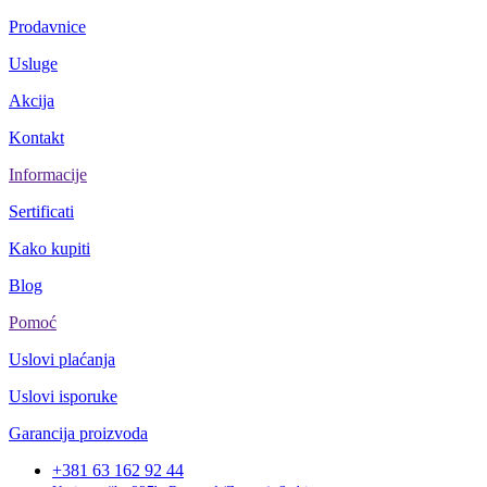
Prodavnice
Usluge
Akcija
Kontakt
Informacije
Sertificati
Kako kupiti
Blog
Pomoć
Uslovi plaćanja
Uslovi isporuke
Garancija proizvoda
+381 63 162 92 44