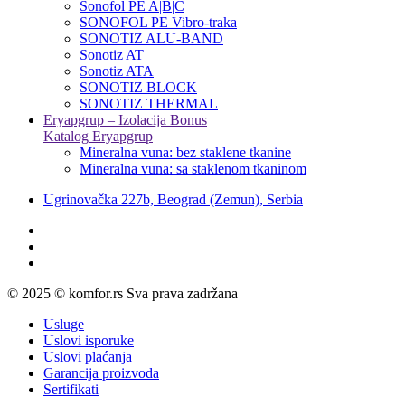
Sonofol PE A|B|C
SONOFOL PE Vibro-traka
SONOTIZ ALU-BAND
Sonotiz AT
Sonotiz ATA
SONOTIZ BLOCK
SONOTIZ THERMAL
Eryapgrup – Izolacija Bonus
Katalog Eryapgrup
Mineralna vuna: bez staklene tkanine
Mineralna vuna: sa staklenom tkaninom
Ugrinovačka 227b, Beograd (Zemun), Serbia
© 2025 © komfor.rs Sva prava zadržana
Usluge
Uslovi isporuke
Uslovi plaćanja
Garancija proizvoda
Sertifikati