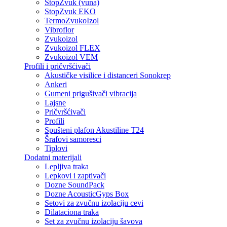
StopZvuk (vuna)
StopZvuk EKO
TermoZvukoIzol
Vibroflor
Zvukoizol
Zvukoizol FLEX
Zvukoizol VEM
Profili i pričvršćivači
Akustičke visilice i distanceri Sonokrep
Ankeri
Gumeni prigušivači vibracija
Lajsne
Pričvršćivači
Profili
Spušteni plafon Akustiline T24
Šrafovi samoresci
Tiplovi
Dodatni materijali
Lepljiva traka
Lepkovi i zaptivači
Dozne SoundPack
Dozne AcousticGyps Box
Setovi za zvučnu izolaciju cevi
Dilataciona traka
Set za zvučnu izolaciju šavova