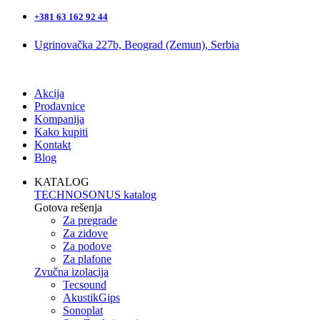
+381 63 162 92 44
Ugrinovačka 227b, Beograd (Zemun), Serbia
Akcija
Prodavnice
Kompanija
Kako kupiti
Kontakt
Blog
KATALOG
TECHNOSONUS katalog
Gotova rešenja
Za pregrade
Za zidove
Za podove
Za plafone
Zvučna izolacija
Tecsound
AkustikGips
Sonoplat