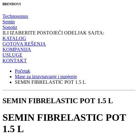
BRENDOVI
Technosonus
Semin
Sonotiz
ILI IZABERITE POSTOJEĆI ODELJAK SAJTA:
KATALOG
GOTOVA REŠENJA
KOMPANIJA
USLUGE
KONTAKT
Početak
Mase za izravnavanje i punjenje
SEMIN FIBRELASTIC POT 1.5 L
SEMIN FIBRELASTIC POT 1.5 L
SEMIN FIBRELASTIC POT
1.5 L