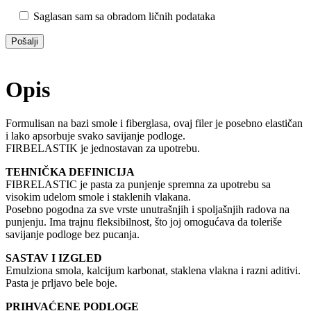
Saglasan sam sa obradom ličnih podataka
Opis
Formulisan na bazi smole i fiberglasa, ovaj filer je posebno elastičan
i lako apsorbuje svako savijanje podloge.
FIRBELASTIK je jednostavan za upotrebu.
TEHNIČKA DEFINICIJA
FIBRELASTIC je pasta za punjenje spremna za upotrebu sa
visokim udelom smole i staklenih vlakana.
Posebno pogodna za sve vrste unutrašnjih i spoljašnjih radova na
punjenju. Ima trajnu fleksibilnost, što joj omogućava da toleriše
savijanje podloge bez pucanja.
SASTAV I IZGLED
Emulziona smola, kalcijum karbonat, staklena vlakna i razni aditivi.
Pasta je prljavo bele boje.
PRIHVAĆENE PODLOGE