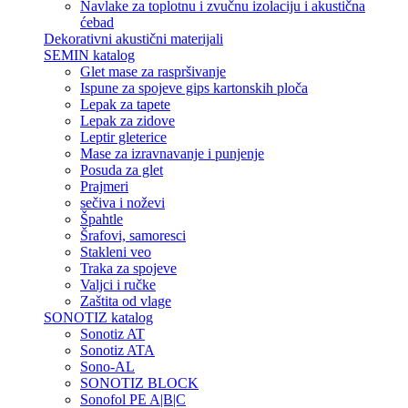
Navlake za toplotnu i zvučnu izolaciju i akustična
ćebad
Dekorativni akustični materijali
SEMIN katalog
Glet mase za raspršivanje
Ispune za spojeve gips kartonskih ploča
Lepak za tapete
Lepak za zidove
Leptir gleterice
Mase za izravnavanje i punjenje
Posuda za glet
Prajmeri
sečiva i noževi
Špahtle
Šrafovi, samoresci
Stakleni veo
Traka za spojeve
Valjci i ručke
Zaštita od vlage
SONOTIZ katalog
Sonotiz AT
Sonotiz ATA
Sono-AL
SONOTIZ BLOCK
Sonofol PE A|B|C