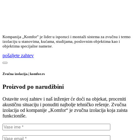
Kompanija „Komfor“ je lider u isporuci i montaži sistema za zvučnu i termo
izolaciju u stanovima, kućama, studijama, poslovnim objektima kao i
objektima specijalne namene.
pošaljete zahtev
Zvučna izolacija.| komfor.rs
Proizvod po narudžbini
Ostavite svoj zahtev i naš inženjer će doći na objekat, proceniti
akustičnu situaciju i ponuditi najbolje tehničko rešenje. Zvučna
izolacija od kompanije „Komfor“ je zvučna izolacija koja zaista
funkcioniše.