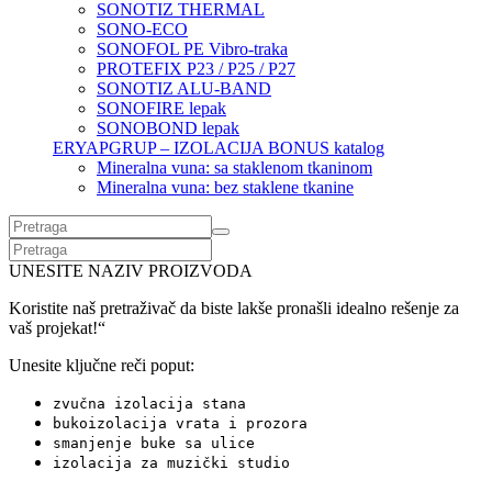
SONOTIZ THERMAL
SONO-ECO
SONOFOL PE Vibro-traka
PROTEFIX P23 / P25 / P27
SONOTIZ ALU-BAND
SONOFIRE lepak
SONOBOND lepak
ERYAPGRUP – IZOLACIJA BONUS katalog
Mineralna vuna: sa staklenom tkaninom
Mineralna vuna: bez staklene tkanine
UNESITE NAZIV PROIZVODA
Koristite naš pretraživač da biste lakše pronašli idealno rešenje za
vaš projekat!“
Unesite ključne reči poput:
zvučna izolacija stana
bukoizolacija vrata i prozora
smanjenje buke sa ulice
izolacija za muzički studio