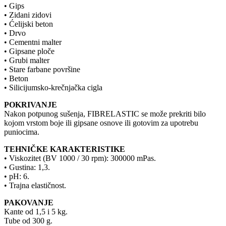
• Gips
• Zidani zidovi
• Ćelijski beton
• Drvo
• Cementni malter
• Gipsane ploče
• Grubi malter
• Stare farbane površine
• Beton
• Silicijumsko-krečnjačka cigla
POKRIVANJE
Nakon potpunog sušenja, FIBRELASTIC se može prekriti bilo
kojom vrstom boje ili gipsane osnove ili gotovim za upotrebu
puniocima.
TEHNIČKE KARAKTERISTIKE
• Viskozitet (BV 1000 / 30 rpm): 300000 mPas.
• Gustina: 1,3.
• pH: 6.
• Trajna elastičnost.
PAKOVANJE
Kante od 1,5 i 5 kg.
Tube od 300 g.