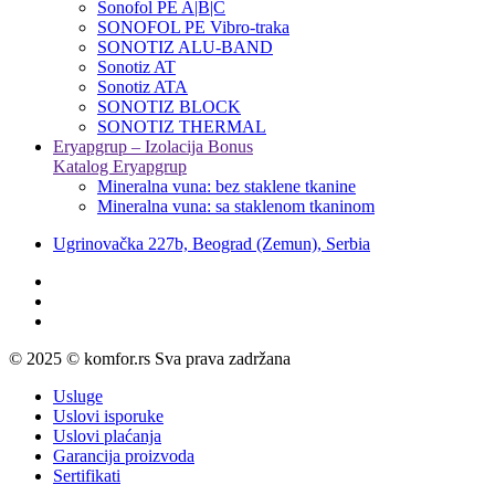
Sonofol PE A|B|C
SONOFOL PE Vibro-traka
SONOTIZ ALU-BAND
Sonotiz AT
Sonotiz ATA
SONOTIZ BLOCK
SONOTIZ THERMAL
Eryapgrup – Izolacija Bonus
Katalog Eryapgrup
Mineralna vuna: bez staklene tkanine
Mineralna vuna: sa staklenom tkaninom
Ugrinovačka 227b, Beograd (Zemun), Serbia
© 2025 © komfor.rs Sva prava zadržana
Usluge
Uslovi isporuke
Uslovi plaćanja
Garancija proizvoda
Sertifikati