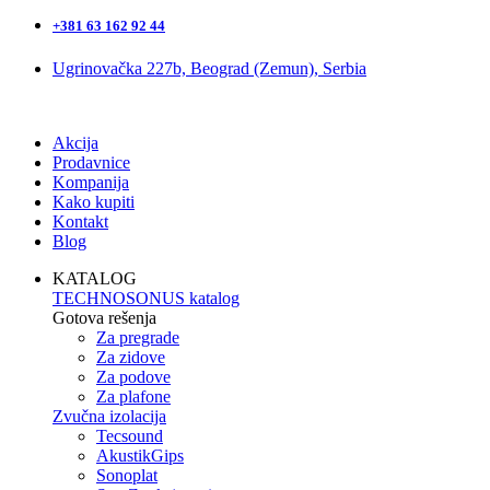
+381 63 162 92 44
Ugrinovačka 227b, Beograd (Zemun), Serbia
Akcija
Prodavnice
Kompanija
Kako kupiti
Kontakt
Blog
KATALOG
TECHNOSONUS katalog
Gotova rešenja
Za pregrade
Za zidove
Za podove
Za plafone
Zvučna izolacija
Tecsound
AkustikGips
Sonoplat