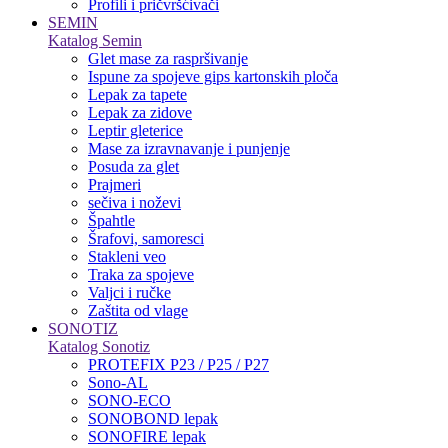
Profili i pričvršćivači
SEMIN
Katalog Semin
Glet mase za raspršivanje
Ispune za spojeve gips kartonskih ploča
Lepak za tapete
Lepak za zidove
Leptir gleterice
Mase za izravnavanje i punjenje
Posuda za glet
Prajmeri
sečiva i noževi
Špahtle
Šrafovi, samoresci
Stakleni veo
Traka za spojeve
Valjci i ručke
Zaštita od vlage
SONOTIZ
Katalog Sonotiz
PROTEFIX P23 / P25 / P27
Sono-AL
SONO-ECO
SONOBOND lepak
SONOFIRE lepak