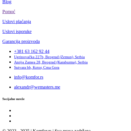
Blog
Pomoć
Uslovi plaćanja
Uslovi isporuke
Garancija proizvoda
+381 63 162 92 44
Ugrinovačka 227b, Beograd (Zemun), Serbia
Anrija Zamea 28, Beograd (Karaburma), Serbia
Sutvara bb, Kotor, Crna Gora
info@komfor.rs
alexandr@wemasters.me
Socijalne mreže
© 2023 - 2025 | Komfor.rs | Sva prava zadržana