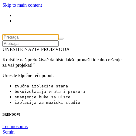
Skip to main content
UNESITE NAZIV PROIZVODA
Koristite naš pretraživač da biste lakše pronašli idealno rešenje
za vaš projekat!“
Unesite ključne reči poput:
zvučna izolacija stana
bukoizolacija vrata i prozora
smanjenje buke sa ulice
izolacija za muzički studio
BRENDOVI
Technosonus
Semin