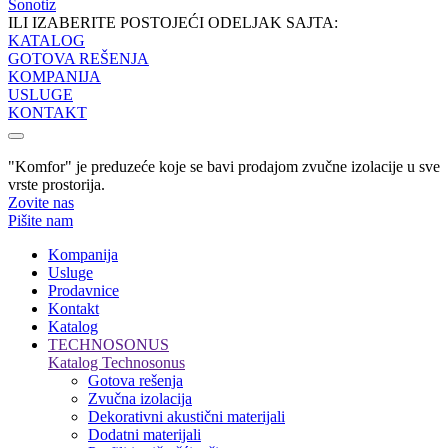
Sonotiz
ILI IZABERITE POSTOJEĆI ODELJAK SAJTA:
KATALOG
GOTOVA REŠENJA
KOMPANIJA
USLUGE
KONTAKT
"Komfor" je preduzeće koje se bavi prodajom zvučne izolacije u sve
vrste prostorija.
Zovite nas
Pišite nam
Kompanija
Usluge
Prodavnice
Kontakt
Katalog
TECHNOSONUS
Katalog Technosonus
Gotova rešenja
Zvučna izolacija
Dekorativni akustični materijali
Dodatni materijali