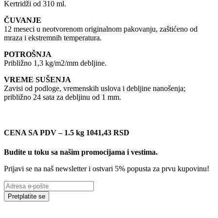
Kertridži od 310 ml.
ČUVANJE
12 meseci u neotvorenom originalnom pakovanju, zaštićeno od
mraza i ekstremnih temperatura.
POTROŠNJA
Približno 1,3 kg/m2/mm debljine.
VREME SUŠENJA
Zavisi od podloge, vremenskih uslova i debljine nanošenja;
približno 24 sata za debljinu od 1 mm.
CENA SA PDV – 1.5 kg 1041,43
RSD
Budite u toku sa našim promocijama i vestima
.
Prijavi se na naš newsletter i ostvari 5% popusta za prvu kupovinu!
Pretplatite se