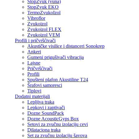
StopZvuk (vuna)
StopZvuk EKO
TermoZvukoIzol
Vibroflor
Zvukoizol
Zvukoizol FLEX
Zvukoizol VEM
Profili i pričvršćivači
Akustičke visilice i distanceri Sonokrep
Ankeri
Gumeni prigušivači vibracija
Lajsne
Pričvršćivači
Profili
Spušteni plafon Akustiline T24
Šrafovi samoresci
Tiplovi
Dodatni materijali
Lepljiva traka
Lepkovi i zaptivači
Dozne SoundPack
Dozne AcousticGyps Box
Setovi za zvučnu izolaciju cevi
Dilataciona traka
Set za zvučnu izolaciju šavova