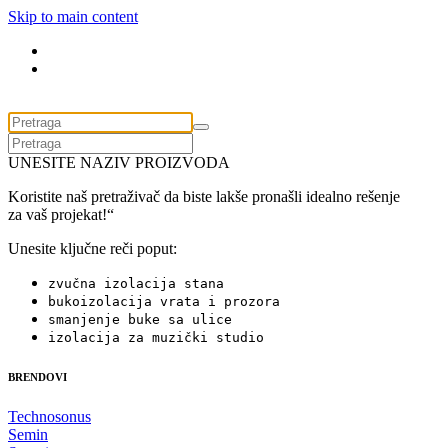
Skip to main content
UNESITE NAZIV PROIZVODA
Koristite naš pretraživač da biste lakše pronašli idealno rešenje
za vaš projekat!“
Unesite ključne reči poput:
zvučna izolacija stana
bukoizolacija vrata i prozora
smanjenje buke sa ulice
izolacija za muzički studio
BRENDOVI
Technosonus
Semin