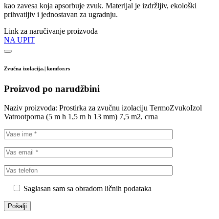
kao zavesa koja apsorbuje zvuk. Materijal je izdržljiv, ekološki
prihvatljiv i jednostavan za ugradnju.
Link za naručivanje proizvoda
NA UPIT
Zvučna izolacija.| komfor.rs
Proizvod po narudžbini
Naziv proizvoda:
Prostirka za zvučnu izolaciju TermoZvukoIzol
Vatrootporna (5 m h 1,5 m h 13 mm) 7,5 m2, crna
Saglasan sam sa obradom ličnih podataka