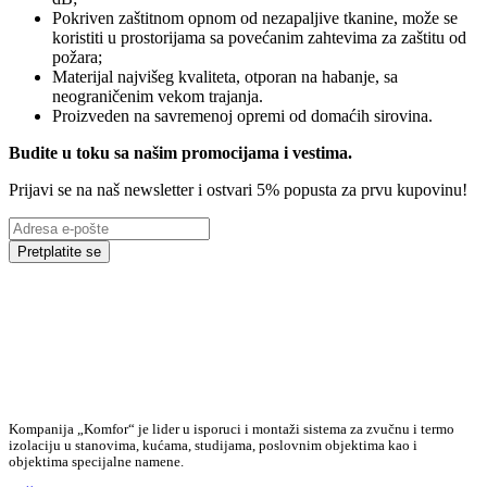
Pokriven zaštitnom opnom od nezapaljive tkanine, može se
koristiti u prostorijama sa povećanim zahtevima za zaštitu od
požara;
Materijal najvišeg kvaliteta, otporan na habanje, sa
neograničenim vekom trajanja.
Proizveden na savremenoj opremi od domaćih sirovina.
Budite u toku sa našim promocijama i vestima
.
Prijavi se na naš newsletter i ostvari 5% popusta za prvu kupovinu!
Pretplatite se
Kompanija „Komfor“ je lider u isporuci i montaži sistema za zvučnu i termo
izolaciju u stanovima, kućama, studijama, poslovnim objektima kao i
objektima specijalne namene.