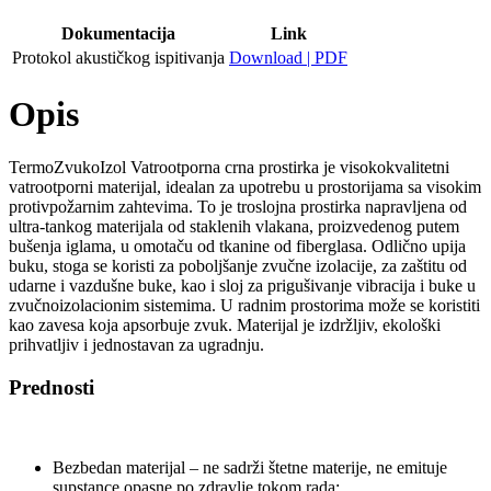
Dokumentacija
Link
Protokol akustičkog ispitivanja
Download | PDF
Opis
TermoZvukoIzol Vatrootporna crna prostirka je visokokvalitetni
vatrootporni materijal, idealan za upotrebu u prostorijama sa visokim
protivpožarnim zahtevima. To je troslojna prostirka napravljena od
ultra-tankog materijala od staklenih vlakana, proizvedenog putem
bušenja iglama, u omotaču od tkanine od fiberglasa. Odlično upija
buku, stoga se koristi za poboljšanje zvučne izolacije, za zaštitu od
udarne i vazdušne buke, kao i sloj za prigušivanje vibracija i buke u
zvučnoizolacionim sistemima. U radnim prostorima može se koristiti
kao zavesa koja apsorbuje zvuk. Materijal je izdržljiv, ekološki
prihvatljiv i jednostavan za ugradnju.
Prednosti
Bezbedan materijal – ne sadrži štetne materije, ne emituje
supstance opasne po zdravlje tokom rada;