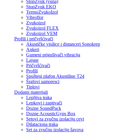
StopZvuk (vuna)
StopZvuk EKO
TermoZvukoIzol
Vibroflor
Zvukoizol
Zvukoizol FLEX
Zvukoizol VEM
Profili i pričvršćivači
Akustičke visilice i distanceri Sonokrep
Ankeri
Gumeni prigušivači vibracija
Lajsne
Pričvršćivači
Profili
Spušteni plafon Akustiline T24
Šrafovi samoresci
Tiplovi
Dodatni materijali
Lepljiva traka
Lepkovi i zaptivači
Dozne SoundPack
Dozne AcousticGyps Box
Setovi za zvučnu izolaciju cevi
Dilataciona traka
Set za zvučnu izolaciju šavova