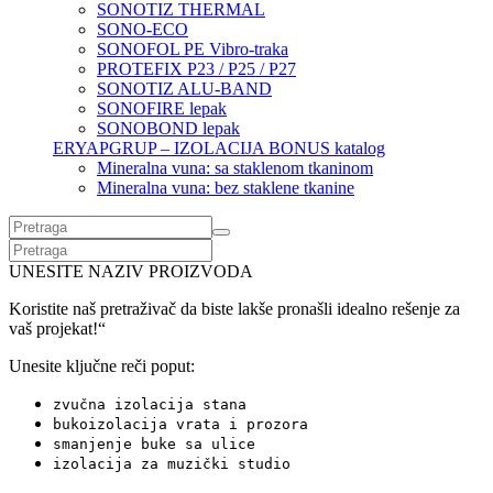
SONOTIZ THERMAL
SONO-ECO
SONOFOL PE Vibro-traka
PROTEFIX P23 / P25 / P27
SONOTIZ ALU-BAND
SONOFIRE lepak
SONOBOND lepak
ERYAPGRUP – IZOLACIJA BONUS katalog
Mineralna vuna: sa staklenom tkaninom
Mineralna vuna: bez staklene tkanine
UNESITE NAZIV PROIZVODA
Koristite naš pretraživač da biste lakše pronašli idealno rešenje za
vaš projekat!“
Unesite ključne reči poput:
zvučna izolacija stana
bukoizolacija vrata i prozora
smanjenje buke sa ulice
izolacija za muzički studio