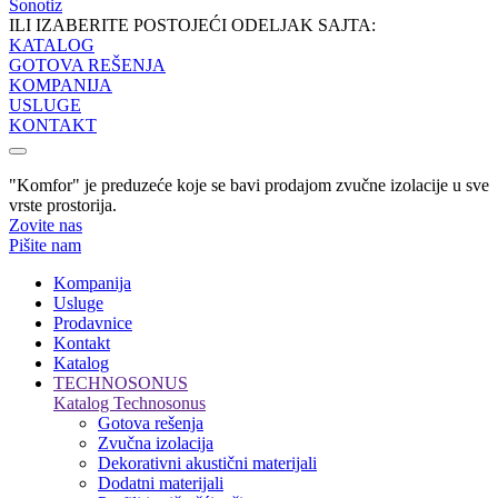
Sonotiz
ILI IZABERITE POSTOJEĆI ODELJAK SAJTA:
KATALOG
GOTOVA REŠENJA
KOMPANIJA
USLUGE
KONTAKT
"Komfor" je preduzeće koje se bavi prodajom zvučne izolacije u sve
vrste prostorija.
Zovite nas
Pišite nam
Kompanija
Usluge
Prodavnice
Kontakt
Katalog
TECHNOSONUS
Katalog Technosonus
Gotova rešenja
Zvučna izolacija
Dekorativni akustični materijali
Dodatni materijali