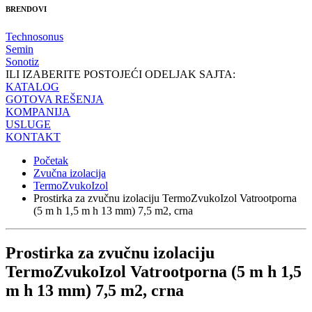
BRENDOVI
Technosonus
Semin
Sonotiz
ILI IZABERITE POSTOJEĆI ODELJAK SAJTA:
KATALOG
GOTOVA REŠENJA
KOMPANIJA
USLUGE
KONTAKT
Početak
Zvučna izolacija
TermoZvukoIzol
Prostirka za zvučnu izolaciju TermoZvukoIzol Vatrootporna
(5 m h 1,5 m h 13 mm) 7,5 m2, crna
Prostirka za zvučnu izolaciju
TermoZvukoIzol Vatrootporna (5 m h 1,5
m h 13 mm) 7,5 m2, crna