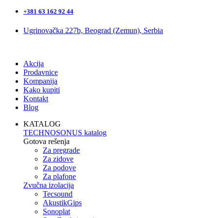
+381 63 162 92 44
Ugrinovačka 227b, Beograd (Zemun), Serbia
Akcija
Prodavnice
Kompanija
Kako kupiti
Kontakt
Blog
KATALOG
TECHNOSONUS katalog
Gotova rešenja
Za pregrade
Za zidove
Za podove
Za plafone
Zvučna izolacija
Tecsound
AkustikGips
Sonoplat