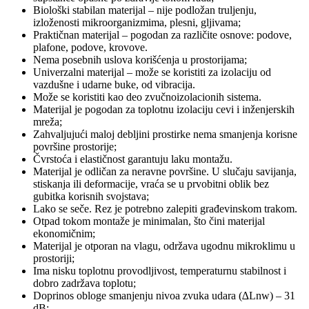
Biološki stabilan materijal – nije podložan truljenju,
izloženosti mikroorganizmima, plesni, gljivama;
Praktičnan materijal – pogodan za različite osnove: podove,
plafone, podove, krovove.
Nema posebnih uslova korišćenja u prostorijama;
Univerzalni materijal – može se koristiti za izolaciju od
vazdušne i udarne buke, od vibracija.
Može se koristiti kao deo zvučnoizolacionih sistema.
Materijal je pogodan za toplotnu izolaciju cevi i inženjerskih
mreža;
Zahvaljujući maloj debljini prostirke nema smanjenja korisne
površine prostorije;
Čvrstoća i elastičnost garantuju laku montažu.
Materijal je odličan za neravne površine. U slučaju savijanja,
stiskanja ili deformacije, vraća se u prvobitni oblik bez
gubitka korisnih svojstava;
Lako se seče. Rez je potrebno zalepiti građevinskom trakom.
Otpad tokom montaže je minimalan, što čini materijal
ekonomičnim;
Materijal je otporan na vlagu, održava ugodnu mikroklimu u
prostoriji;
Ima nisku toplotnu provodljivost, temperaturnu stabilnost i
dobro zadržava toplotu;
Doprinos obloge smanjenju nivoa zvuka udara (∆Lnw) – 31
dB;