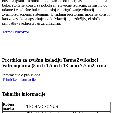
bušenja iglama, u omotaču od tkanine od fiberglasa. Odlično upija
buku, stoga se koristi za poboljšanje zvučne izolacije, za zaštitu od
udarne i vazdušne buke, kao i sloj za prigušivanje vibracija i buke u
zvučnoizolacionim sistemima. U radnim prostorima može se koristiti
kao zavesa koja apsorbuje zvuk. Materijal je izdržljiv, ekološki
prihvatljiv i jednostavan za ugradnju.
TermoZvukoIzol
Prostirka za zvučnu izolaciju TermoZvukoIzol
Vatrootporna (5 m h 1,5 m h 13 mm) 7,5 m2, crna
Informacije o proizvoda
Tehničke informacije
Tehničke informacije
Robna
TECHNO SONUS
marka