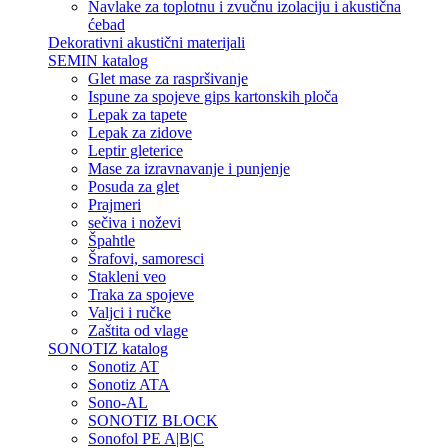
Navlake za toplotnu i zvučnu izolaciju i akustična
ćebad
Dekorativni akustični materijali
SEMIN katalog
Glet mase za raspršivanje
Ispune za spojeve gips kartonskih ploča
Lepak za tapete
Lepak za zidove
Leptir gleterice
Mase za izravnavanje i punjenje
Posuda za glet
Prajmeri
sečiva i noževi
Špahtle
Šrafovi, samoresci
Stakleni veo
Traka za spojeve
Valjci i ručke
Zaštita od vlage
SONOTIZ katalog
Sonotiz AT
Sonotiz ATA
Sono-AL
SONOTIZ BLOCK
Sonofol PE A|B|C