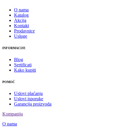
O nama
Katalog
Akcija
Kontakt
Prodavnice
Usluge
INFORMACIJE
Blog
Sertificati
Kako kupiti
POMOĆ
Uslovi plaćanja
Uslovi isporuke
Garancija proizvoda
Kompanija
O nama