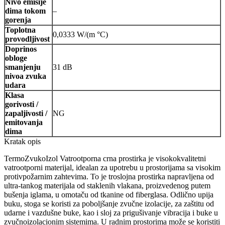
Nivo emisije
dima tokom
–
gorenja
Toplotna
0,0333 W/(m °C)
provodljivost
Doprinos
obloge
smanjenju
31 dB
nivoa zvuka
udara
Klasa
gorivosti /
zapaljivosti /
NG
emitovanja
dima
Kratak opis
TermoZvukoIzol Vatrootporna crna prostirka je visokokvalitetni
vatrootporni materijal, idealan za upotrebu u prostorijama sa visokim
protivpožarnim zahtevima. To je troslojna prostirka napravljena od
ultra-tankog materijala od staklenih vlakana, proizvedenog putem
bušenja iglama, u omotaču od tkanine od fiberglasa. Odlično upija
buku, stoga se koristi za poboljšanje zvučne izolacije, za zaštitu od
udarne i vazdušne buke, kao i sloj za prigušivanje vibracija i buke u
zvučnoizolacionim sistemima. U radnim prostorima može se koristiti