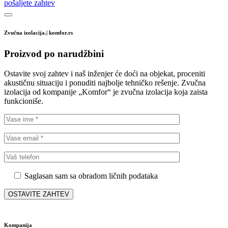
pošaljete zahtev
Zvučna izolacija.| komfor.rs
Proizvod po narudžbini
Ostavite svoj zahtev i naš inženjer će doći na objekat, proceniti
akustičnu situaciju i ponuditi najbolje tehničko rešenje. Zvučna
izolacija od kompanije „Komfor“ je zvučna izolacija koja zaista
funkcioniše.
Saglasan sam sa obradom ličnih podataka
Kompanija