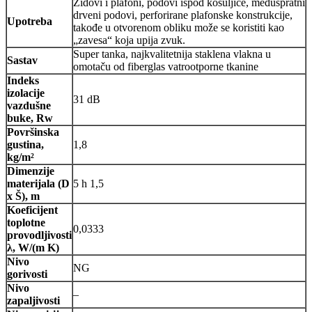
Zidovi i plafoni, podovi ispod košuljice, međuspratni
drveni podovi, perforirane plafonske konstrukcije,
Upotreba
takođe u otvorenom obliku može se koristiti kao
„zavesa“ koja upija zvuk.
Super tanka, najkvalitetnija staklena vlakna u
Sastav
omotaču od fiberglas vatrootporne tkanine
Indeks
izolacije
31 dB
vazdušne
buke, Rw
Površinska
gustina,
1,8
kg/m²
Dimenzije
materijala (D
5 h 1,5
x Š), m
Koeficijent
toplotne
0,0333
provodljivosti
λ, W/(m K)
Nivo
NG
gorivosti
Nivo
–
zapaljivosti