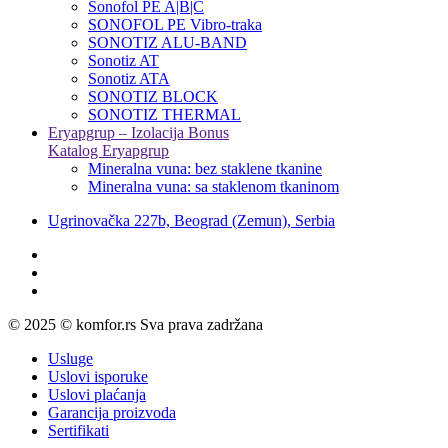
Sonofol PE A|B|C
SONOFOL PE Vibro-traka
SONOTIZ ALU-BAND
Sonotiz AT
Sonotiz ATA
SONOTIZ BLOCK
SONOTIZ THERMAL
Eryapgrup – Izolacija Bonus
Katalog Eryapgrup
Mineralna vuna: bez staklene tkanine
Mineralna vuna: sa staklenom tkaninom
Ugrinovačka 227b, Beograd (Zemun), Serbia
© 2025 © komfor.rs Sva prava zadržana
Usluge
Uslovi isporuke
Uslovi plaćanja
Garancija proizvoda
Sertifikati