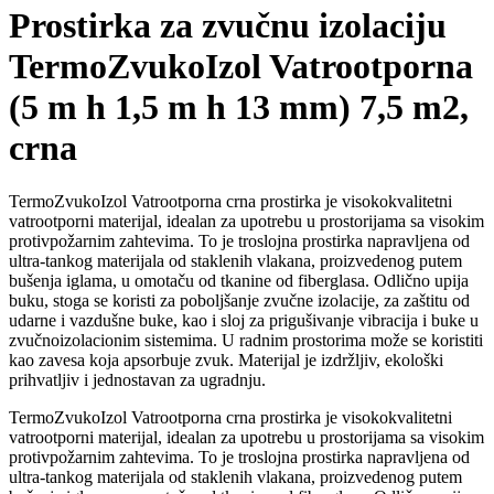
Prostirka za zvučnu izolaciju
TermoZvukoIzol Vatrootporna
(5 m h 1,5 m h 13 mm) 7,5 m2,
crna
TermoZvukoIzol Vatrootporna crna prostirka je visokokvalitetni
vatrootporni materijal, idealan za upotrebu u prostorijama sa visokim
protivpožarnim zahtevima. To je troslojna prostirka napravljena od
ultra-tankog materijala od staklenih vlakana, proizvedenog putem
bušenja iglama, u omotaču od tkanine od fiberglasa. Odlično upija
buku, stoga se koristi za poboljšanje zvučne izolacije, za zaštitu od
udarne i vazdušne buke, kao i sloj za prigušivanje vibracija i buke u
zvučnoizolacionim sistemima. U radnim prostorima može se koristiti
kao zavesa koja apsorbuje zvuk. Materijal je izdržljiv, ekološki
prihvatljiv i jednostavan za ugradnju.
TermoZvukoIzol Vatrootporna crna prostirka je visokokvalitetni
vatrootporni materijal, idealan za upotrebu u prostorijama sa visokim
protivpožarnim zahtevima. To je troslojna prostirka napravljena od
ultra-tankog materijala od staklenih vlakana, proizvedenog putem