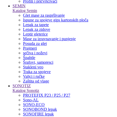
Profili i pričvršćivači
SEMIN
Katalog Semin
Glet mase za raspršivanje
Ispune za spojeve gips kartonskih ploča
Lepak za tapete
Lepak za zidove
Leptir gleterice
Mase za izravnavanje i punjenje
Posuda za glet
Prajmeri
sečiva i noževi
Špahtle
Šrafovi, samoresci
Stakleni veo
Traka za spojeve
Valjci i ručke
Zaštita od vlage
SONOTIZ
Katalog Sonotiz
PROTEFIX P23 / P25 / P27
Sono-AL
SONO-ECO
SONOBOND lepak
SONOFIRE lepak