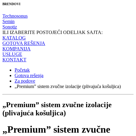
BRENDOVI
Technosonus
Semin
Sonotiz
ILI IZABERITE POSTOJEĆI ODELJAK SAJTA:
KATALOG
GOTOVA REŠENJA
KOMPANIJA
USLUGE
KONTAKT
Početak
Gotova rešenja
Za podove
„Premium” sistem zvučne izolacije (plivajuća košuljica)
„Premium” sistem zvučne izolacije
(plivajuća košuljica)
„Premium” sistem zvučne