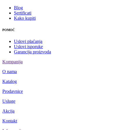
Blog
Sertificati
Kako kupiti
POMOĆ
Uslovi plaćanja
Uslovi isporuke
Garancija proizvoda
Kompanija
O nama
Katalog
Prodavnice
Usluge
Akcija
Kontakt