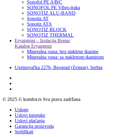
Sonofol PE A|B|C
SONOFOL PE Vibro-traka
SONOTIZ ALU-BAND
Sonotiz AT
Sonotiz ATA
SONOTIZ BLOCK
SONOTIZ THERMAL
Eryapgrup – Izolacija Bonus
Katalog Eryapgrup
Mineralna vuna: bez staklene tkanine
Mineralna vuna: sa staklenom tkaninom
Ugrinovačka 227b, Beograd (Zemun), Serbia
© 2025 © komfor.rs Sva prava zadržana
Usluge
Uslovi isporuke
Uslovi plaćanja
Garancija proizvoda
Sertifikati