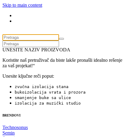
Skip to main content
UNESITE NAZIV PROIZVODA
Koristite naš pretraživač da biste lakše pronašli idealno rešenje
za vaš projekat!“
Unesite ključne reči poput:
zvučna izolacija stana
bukoizolacija vrata i prozora
smanjenje buke sa ulice
izolacija za muzički studio
BRENDOVI
Technosonus
Semin