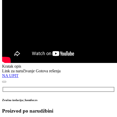
Kratak opis
Link za naručivanje Gotova rešenja
NA UPIT
Zvučna izolacija.| komfor.rs
Proizvod po narudžbini