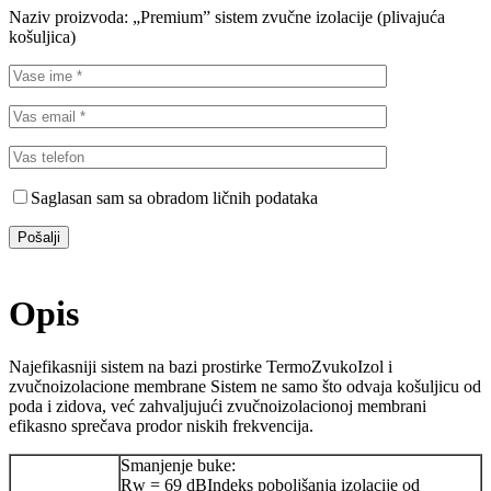
Naziv proizvoda:
„Premium” sistem zvučne izolacije (plivajuća
košuljica)
Saglasan sam sa obradom ličnih podataka
Opis
Najefikasniji sistem na bazi prostirke TermoZvukoIzol i
zvučnoizolacione membrane Sistem ne samo što odvaja košuljicu od
poda i zidova, već zahvaljujući zvučnoizolacionoj membrani
efikasno sprečava prodor niskih frekvencija.
Smanjenje buke:
Rw = 69 dBIndeks poboljšanja izolacije od