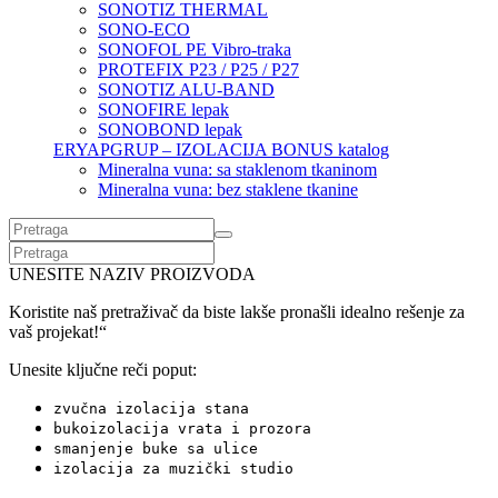
SONOTIZ THERMAL
SONO-ECO
SONOFOL PE Vibro-traka
PROTEFIX P23 / P25 / P27
SONOTIZ ALU-BAND
SONOFIRE lepak
SONOBOND lepak
ERYAPGRUP – IZOLACIJA BONUS katalog
Mineralna vuna: sa staklenom tkaninom
Mineralna vuna: bez staklene tkanine
UNESITE NAZIV PROIZVODA
Koristite naš pretraživač da biste lakše pronašli idealno rešenje za
vaš projekat!“
Unesite ključne reči poput:
zvučna izolacija stana
bukoizolacija vrata i prozora
smanjenje buke sa ulice
izolacija za muzički studio