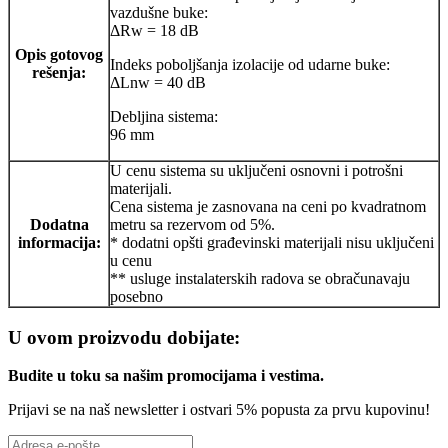
vazdušne buke:
ΔRw = 18 dB
Opis gotovog
Indeks poboljšanja izolacije od udarne buke:
rešenja:
ΔLnw = 40 dB
Debljina sistema:
96 mm
U cenu sistema su uključeni osnovni i potrošni
materijali.
Cena sistema je zasnovana na ceni po kvadratnom
Dodatna
metru sa rezervom od 5%.
informacija:
* dodatni opšti građevinski materijali nisu uključeni
u cenu
** usluge instalaterskih radova se obračunavaju
posebno
U ovom proizvodu dobijate:
Budite u toku sa našim promocijama i vestima
.
Prijavi se na naš newsletter i ostvari 5% popusta za prvu kupovinu!