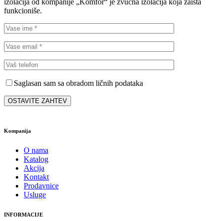
izolacija od kompanije „Komfor“ je zvučna izolacija koja zaista
funkcioniše.
Saglasan sam sa obradom ličnih podataka
Kompanija
O nama
Katalog
Akcija
Kontakt
Prodavnice
Usluge
INFORMACIJE