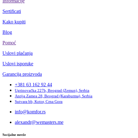
Informacije
Sertificati
Kako kupiti
Blog
Pomoć
Uslovi plaćanja
Uslovi isporuke
Garancija proizvoda
+381 63 162 92 44
Ugrinovačka 227b, Beograd (Zemun), Serbia
Anrija Zamea 28, Beograd (Karaburma), Serbia
Sutvara bb, Kotor, Crna Gora
info@komfor.rs
alexandr@wemasters.me
Socijalne mreže