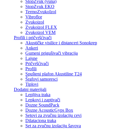
StopZvuk (vuna)
StopZvuk EKO
TermoZvukoIzol
Vibroflor
Zvukoizol
Zvukoizol FLEX
Zvukoizol VEM
Profili i pričvršćivači
Akustičke visilice i distanceri Sonokrep
Ankeri
Gumeni prigušivači vibracija
Lajsne
Pričvršćivači
Profili
Spušteni plafon Akustiline T24
Šrafovi samoresci
Tiplovi
Dodatni materijali
Lepljiva traka
Lepkovi i zaptivači
Dozne SoundPack
Dozne AcousticGyps Box
Setovi za zvučnu izolaciju cevi
Dilataciona traka
Set za zvučnu izolaciju šavova