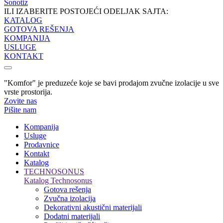
Sonotiz
ILI IZABERITE POSTOJEĆI ODELJAK SAJTA:
KATALOG
GOTOVA REŠENJA
KOMPANIJA
USLUGE
KONTAKT
"Komfor" je preduzeće koje se bavi prodajom zvučne izolacije u sve
vrste prostorija.
Zovite nas
Pišite nam
Kompanija
Usluge
Prodavnice
Kontakt
Katalog
TECHNOSONUS
Katalog Technosonus
Gotova rešenja
Zvučna izolacija
Dekorativni akustični materijali
Dodatni materijali