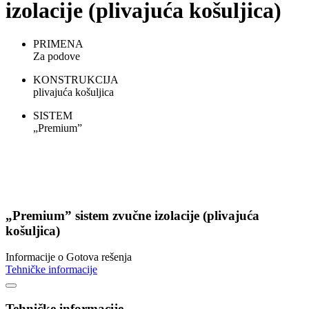
izolacije (plivajuća košuljica)
PRIMENA
Za podove
KONSTRUKCIJA
plivajuća košuljica
SISTEM
„Premium”
„Premium” sistem zvučne izolacije (plivajuća
košuljica)
Informacije o Gotova rešenja
Tehničke informacije
Tehničke informacije