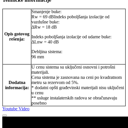
Smanjenje buke:
Rw = 69 dBIndeks poboljšanja izolacije od
vazdušne buke:
ΔRw = 18 dB
Opis gotovog
Indeks poboljšanja izolacije od udarne buke:
rešenja:
ΔLnw = 40 dB
Debljina sistema:
96 mm
U cenu sistema su uključeni osnovni i potrošni
materijali.
Cena sistema je zasnovana na ceni po kvadratnom
Dodatna
metru sa rezervom od 5%.
informacija:
* dodatni opšti građevinski materijali nisu uključeni
u cenu
** usluge instalaterskih radova se obračunavaju
posebno
Youtube Video