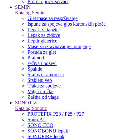
Profili i pričvršćivači
SEMIN
Katalog Semin
Glet mase za raspršivanje
Ispune za spojeve gips kartonskih ploča
Lepak za tapete
Lepak za zidove
Leptir gleterice
Mase za izravnavanje i punjenje
Posuda za glet
Prajmeri
sečiva i noževi
Špahtle
Šrafovi, samoresci
Stakleni veo
Traka za spojeve
Valjci i ručke
Zaštita od vlage
SONOTIZ
Katalog Sonotiz
PROTEFIX P23 / P25 / P27
Sono-AL
SONO-ECO
SONOBOND lepak
SONOFIRE lepak