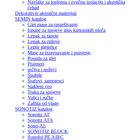
Navlake za toplotnu i zvučnu izolaciju i akustična
ćebad
Dekorativni akustični materijali
SEMIN katalog
Glet mase za raspršivanje
Ispune za spojeve gips kartonskih ploča
Lepak za tapete
Lepak za zidove
Leptir gleterice
Mase za izravnavanje i punjenje
Posuda za glet
Prajmeri
sečiva i noževi
Špahtle
Šrafovi, samoresci
Stakleni veo
Traka za spojeve
Valjci i ručke
Zaštita od vlage
SONOTIZ katalog
Sonotiz AT
Sonotiz ATA
Sono-AL
SONOTIZ BLOCK
Sonofol PE A|B|C