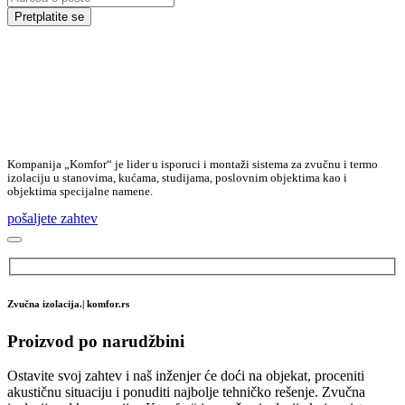
Pretplatite se
Kompanija „Komfor“ je lider u isporuci i montaži sistema za zvučnu i termo
izolaciju u stanovima, kućama, studijama, poslovnim objektima kao i
objektima specijalne namene.
pošaljete zahtev
Zvučna izolacija.| komfor.rs
Proizvod po narudžbini
Ostavite svoj zahtev i naš inženjer će doći na objekat, proceniti
akustičnu situaciju i ponuditi najbolje tehničko rešenje. Zvučna