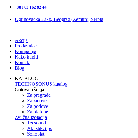
+381 63 162 92 44
Ugrinovačka 227b, Beograd (Zemun), Serbia
Akcija
Prodavnice
Kompanija
Kako kupiti
Kontakt
Blog
KATALOG
TECHNOSONUS katalog
Gotova rešenja
Za pregrade
Za zidove
Za podove
Za plafone
Zvučna izolacija
Tecsound
AkustikGips
Sonoplat