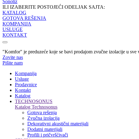
Sonotiz
ILI IZABERITE POSTOJEĆI ODELJAK SAJTA:
KATALOG
GOTOVA REŠENJA
KOMPANIJA
USLUGE
KONTAKT
"Komfor" je preduzeće koje se bavi prodajom zvučne izolacije u sve vr
Zovite nas
Pišite nam
Kompanija
Usluge
Prodavnice
Kontakt
Katalog
TECHNOSONUS
Katalog Technosonus
Gotova rešenja
Zvučna izolacija
Dekorativni akustični materijali
Dodatni materijali
Profili i pričvršćivači