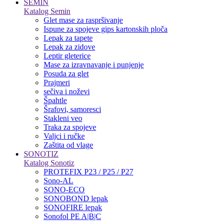
SEMIN
Katalog Semin
Glet mase za raspršivanje
Ispune za spojeve gips kartonskih ploča
Lepak za tapete
Lepak za zidove
Leptir gleterice
Mase za izravnavanje i punjenje
Posuda za glet
Prajmeri
sečiva i noževi
Špahtle
Šrafovi, samoresci
Stakleni veo
Traka za spojeve
Valjci i ručke
Zaštita od vlage
SONOTIZ
Katalog Sonotiz
PROTEFIX P23 / P25 / P27
Sono-AL
SONO-ECO
SONOBOND lepak
SONOFIRE lepak
Sonofol PE A|B|C