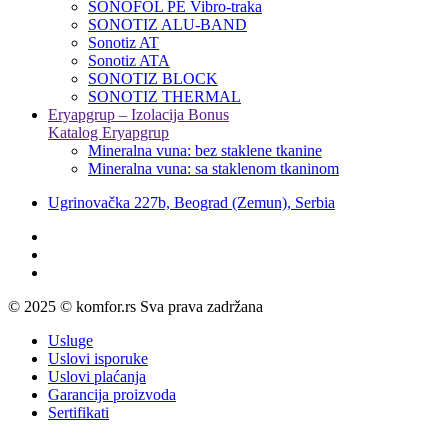
SONOFOL PE Vibro-traka
SONOTIZ ALU-BAND
Sonotiz AT
Sonotiz ATA
SONOTIZ BLOCK
SONOTIZ THERMAL
Eryapgrup – Izolacija Bonus
Katalog Eryapgrup
Mineralna vuna: bez staklene tkanine
Mineralna vuna: sa staklenom tkaninom
Ugrinovačka 227b, Beograd (Zemun), Serbia
© 2025 © komfor.rs Sva prava zadržana
Usluge
Uslovi isporuke
Uslovi plaćanja
Garancija proizvoda
Sertifikati