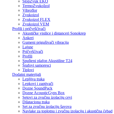
StopZvuk EKO
TermoZvukoIzol
Vibroflor
Zvukoizol
Zvukoizol FLEX
Zvukoizol VEM
Profili i pričvršćivači
Akustičke visilice i distanceri Sonokrep
Ankeri
Gumeni prigušivači vibracija
Lajsne
Pričvršćivači
Profili
Spušteni plafon Akustiline T24
Šrafovi samoresci
Tiplovi
Dodatni materijali
Lepljiva traka
Lepkovi i zaptivači
Dozne SoundPack
Dozne AcousticGyps Box
Setovi za zvučnu izolaciju cevi
Dilataciona traka
Set za zvučnu izolaciju šavova
Navlake za toplotnu i zvučnu izolaciju i akustična ćebad