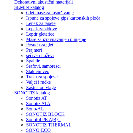
Dekorativni akustični materijali
SEMIN katalog
Glet mase za raspršivanje
Ispune za spojeve gips kartonskih ploča
Lepak za tapete
Lepak za zidove
Leptir gleterice
Mase za izravnavanje i punjenje
Posuda za glet
Prajmeri
sečiva i noževi
Špahtle
Šrafovi, samoresci
Stakleni veo
Traka za spojeve
Valjci i ručke
Zaštita od vlage
SONOTIZ katalog
Sonotiz AT
Sonotiz ATA
Sono-AL
SONOTIZ BLOCK
Sonofol PE A|B|C
SONOTIZ THERMAL
SONO-ECO