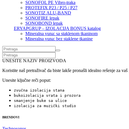
SONOFOL PE Vibro-traka
PROTEFIX P23 / P25 / P27
SONOTIZ ALU-BAND
SONOFIRE lepak
SONOBOND lepak
ERYAPGRUP – IZOLACIJA BONUS katalog
Mineralna vuna: sa staklenom tkaninom
Mineralna vuna: bez staklene tkanine
UNESITE NAZIV PROIZVODA
Koristite naš pretraživač da biste lakše pronašli idealno rešenje za vaš
Unesite ključne reči poput:
zvučna izolacija stana
bukoizolacija vrata i prozora
smanjenje buke sa ulice
izolacija za muzički studio
BRENDOVI
Technosonus