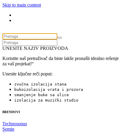
Skip to main content
UNESITE NAZIV PROIZVODA
Koristite naš pretraživač da biste lakše pronašli idealno rešenje
za vaš projekat!“
Unesite ključne reči poput:
zvučna izolacija stana
bukoizolacija vrata i prozora
smanjenje buke sa ulice
izolacija za muzički studio
BRENDOVI
Technosonus
Semin