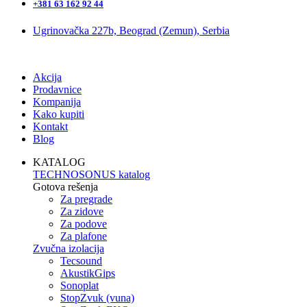
+381 63 162 92 44
Ugrinovačka 227b, Beograd (Zemun), Serbia
Akcija
Prodavnice
Kompanija
Kako kupiti
Kontakt
Blog
KATALOG
TECHNOSONUS katalog
Gotova rešenja
Za pregrade
Za zidove
Za podove
Za plafone
Zvučna izolacija
Tecsound
AkustikGips
Sonoplat
StopZvuk (vuna)