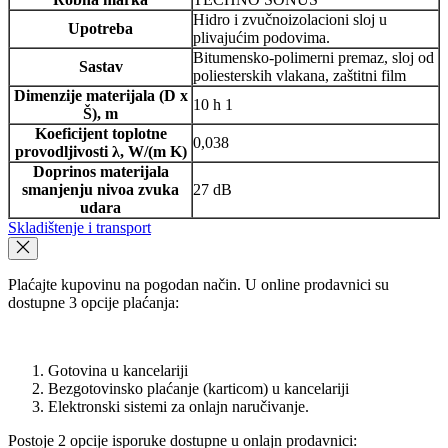
Hidro i zvučnoizolacioni sloj u
Upotreba
plivajućim podovima.
Bitumensko-polimerni premaz, sloj od
Sastav
poliesterskih vlakana, zaštitni film
Dimenzije materijala (D x
10 h 1
Š), m
Koeficijent toplotne
0,038
provodljivosti λ, W/(m K)
Doprinos materijala
smanjenju nivoa zvuka
27 dB
udara
Skladištenje i transport
Plaćajte kupovinu na pogodan način. U online prodavnici su
dostupne 3 opcije plaćanja:
Gotovina u kancelariji
Bezgotovinsko plaćanje (karticom) u kancelariji
Elektronski sistemi za onlajn naručivanje.
Postoje 2 opcije isporuke dostupne u onlajn prodavnici: