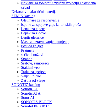
Navlake za toplotnu i zvučnu izolaciju i akustična
ćebad
Dekorativni akustični materijali
SEMIN katalog
Glet mase za raspršivanje
Ispune za spojeve gips kartonskih ploča
Lepak za tapete
Lepak za zidove
Leptir gleterice
Mase za izravnavanje i punjenje
Posuda za glet
Prajmeri
sečiva i noževi
Špahtle
Šrafovi, samoresci
Stakleni veo
Traka za spojeve
Valjci i ručke
Zaštita od vlage
SONOTIZ katalog
Sonotiz AT
Sonotiz ATA
Sono-AL
SONOTIZ BLOCK
Sonofol PE A|B|C