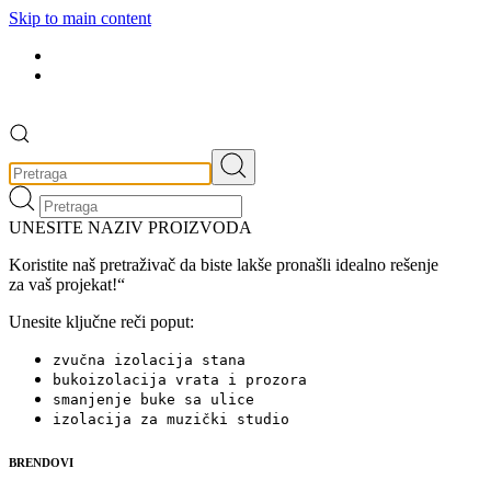
Skip to main content
UNESITE NAZIV PROIZVODA
Koristite naš pretraživač da biste lakše pronašli idealno rešenje
za vaš projekat!“
Unesite ključne reči poput:
zvučna izolacija stana
bukoizolacija vrata i prozora
smanjenje buke sa ulice
izolacija za muzički studio
BRENDOVI