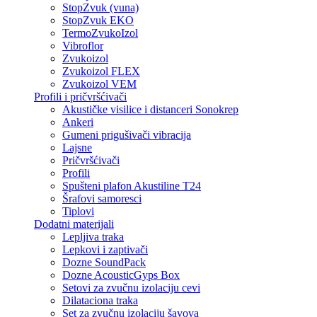
StopZvuk (vuna)
StopZvuk EKO
TermoZvukoIzol
Vibroflor
Zvukoizol
Zvukoizol FLEX
Zvukoizol VEM
Profili i pričvršćivači
Akustičke visilice i distanceri Sonokrep
Ankeri
Gumeni prigušivači vibracija
Lajsne
Pričvršćivači
Profili
Spušteni plafon Akustiline T24
Šrafovi samoresci
Tiplovi
Dodatni materijali
Lepljiva traka
Lepkovi i zaptivači
Dozne SoundPack
Dozne AcousticGyps Box
Setovi za zvučnu izolaciju cevi
Dilataciona traka
Set za zvučnu izolaciju šavova