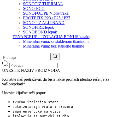
SONOTIZ THERMAL
SONO-ECO
SONOFOL PE Vibro-traka
PROTEFIX P23 / P25 / P27
SONOTIZ ALU-BAND
SONOFIRE lepak
SONOBOND lepak
ERYAPGRUP – IZOLACIJA BONUS katalog
Mineralna vuna: sa staklenom tkaninom
Mineralna vuna: bez staklene tkanine
UNESITE NAZIV PROIZVODA
Koristite naš pretraživač da biste lakše pronašli idealno rešenje za
vaš projekat!“
Unesite ključne reči poput:
zvučna izolacija stana
bukoizolacija vrata i prozora
smanjenje buke sa ulice
izolacija za muzički studio