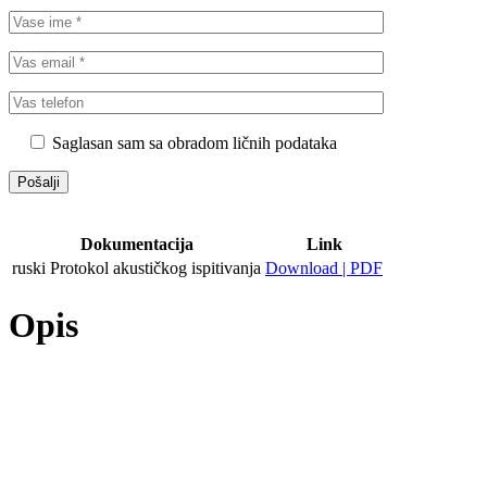
Saglasan sam sa obradom ličnih podataka
Dokumentacija
Link
ruski Protokol akustičkog ispitivanja
Download | PDF
Opis
Zvukoizol Floor je univerzalni bitumensko-polimerni materijal,
isporučuje se u rolnama.
Kombinacija hidroizolacionog sloja i zvučnoizolacione podloge od
gustog poliesterskog vlakna omogućuje da u isto vreme se obezbedi
rešenje za zvučnu i hidroizolaciju prostorije. Zvukoizol Floor se