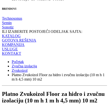
BRENDOVI
Technosonus
Semin
Sonotiz
ILI IZABERITE POSTOJEĆI ODELJAK SAJTA:
KATALOG
GOTOVA REŠENJA
KOMPANIJA
USLUGE
KONTAKT
Početak
Zvučna izolacija
Zvukoizol
Platno Zvukoizol Floor za hidro i zvučnu izolaciju (10 m h 1
m h 4,5 mm) 10 m2
Platno Zvukoizol Floor za hidro i zvučnu
izolaciju (10 m h 1 m h 4,5 mm) 10 m2