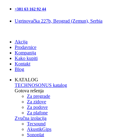
+381 63 162 92 44
Ugrinovačka 227b, Beograd (Zemun), Serbia
Akcija
Prodavnice
Kompanija
Kako kupiti
Kontakt
Blog
KATALOG
TECHNOSONUS katalog
Gotova rešenja
Za pregrade
Za zidove
Za podove
Za plafone
Zvučna izolacija
Tecsound
AkustikGips
Sonoplat