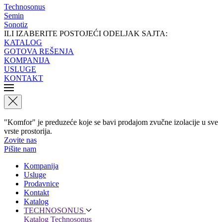
Technosonus
Semin
Sonotiz
ILI IZABERITE POSTOJEĆI ODELJAK SAJTA:
KATALOG
GOTOVA REŠENJA
KOMPANIJA
USLUGE
KONTAKT
"Komfor" je preduzeće koje se bavi prodajom zvučne izolacije u sve
vrste prostorija.
Zovite nas
Pišite nam
Kompanija
Usluge
Prodavnice
Kontakt
Katalog
TECHNOSONUS
Katalog Technosonus