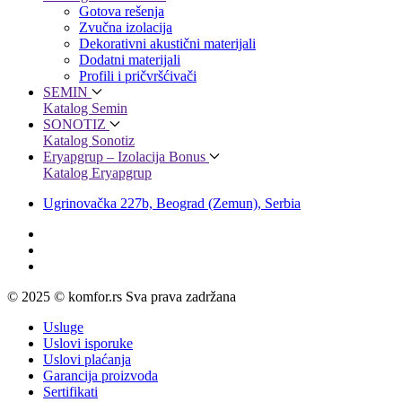
Gotova rešenja
Zvučna izolacija
Dekorativni akustični materijali
Dodatni materijali
Profili i pričvršćivači
SEMIN
Katalog Semin
SONOTIZ
Katalog Sonotiz
Eryapgrup – Izolacija Bonus
Katalog Eryapgrup
Ugrinovačka 227b, Beograd (Zemun), Serbia
© 2025 © komfor.rs Sva prava zadržana
Usluge
Uslovi isporuke
Uslovi plaćanja
Garancija proizvoda
Sertifikati