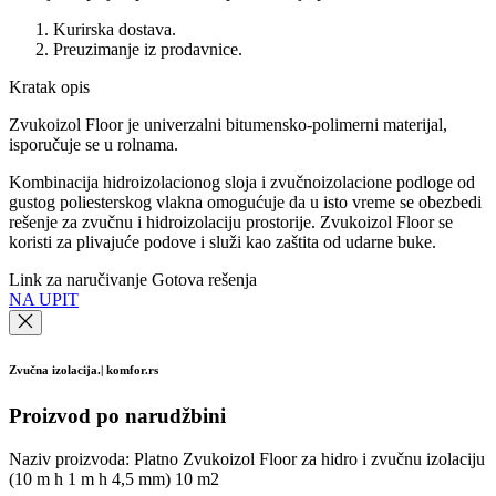
Kurirska dostava.
Preuzimanje iz prodavnice.
Kratak opis
Zvukoizol Floor je univerzalni bitumensko-polimerni materijal,
isporučuje se u rolnama.
Kombinacija hidroizolacionog sloja i zvučnoizolacione podloge od
gustog poliesterskog vlakna omogućuje da u isto vreme se obezbedi
rešenje za zvučnu i hidroizolaciju prostorije. Zvukoizol Floor se
koristi za plivajuće podove i služi kao zaštita od udarne buke.
Link za naručivanje Gotova rešenja
NA UPIT
Zvučna izolacija.| komfor.rs
Proizvod po narudžbini
Naziv proizvoda:
Platno Zvukoizol Floor za hidro i zvučnu izolaciju
(10 m h 1 m h 4,5 mm) 10 m2