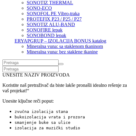
SONOTIZ THERMAL
SONO-ECO
SONOFOL PE Vibro-traka
PROTEFIX P23 / P25 / P27
SONOTIZ ALU-BAND
SONOFIRE lepak
SONOBOND lepak
ERYAPGRUP – IZOLACIJA BONUS katalog
Mineralna vuna: sa staklenom tkaninom
Mineralna vuna: bez staklene tkanine
UNESITE NAZIV PROIZVODA
Koristite naš pretraživač da biste lakše pronašli idealno rešenje za
vaš projekat!“
Unesite ključne reči poput:
zvučna izolacija stana
bukoizolacija vrata i prozora
smanjenje buke sa ulice
izolacija za muzički studio