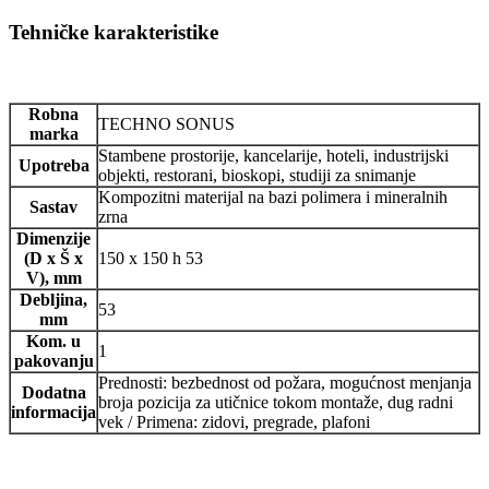
Tehničke karakteristike
Robna
TECHNO SONUS
marka
Stambene prostorije, kancelarije, hoteli, industrijski
Upotreba
objekti, restorani, bioskopi, studiji za snimanje
Kompozitni materijal na bazi polimera i mineralnih
Sastav
zrna
Dimenzije
(D x Š x
150 x 150 h 53
V), mm
Debljina,
53
mm
Kom. u
1
pakovanju
Prednosti: bezbednost od požara, mogućnost menjanja
Dodatna
broja pozicija za utičnice tokom montaže, dug radni
informacija
vek / Primena: zidovi, pregrade, plafoni