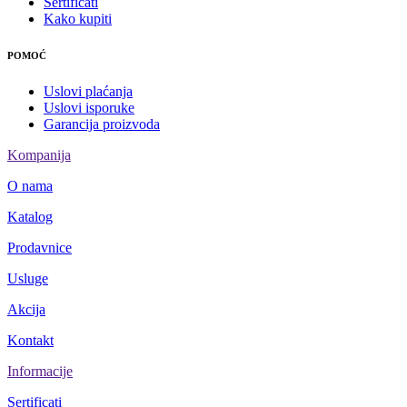
Sertificati
Kako kupiti
POMOĆ
Uslovi plaćanja
Uslovi isporuke
Garancija proizvoda
Kompanija
O nama
Katalog
Prodavnice
Usluge
Akcija
Kontakt
Informacije
Sertificati