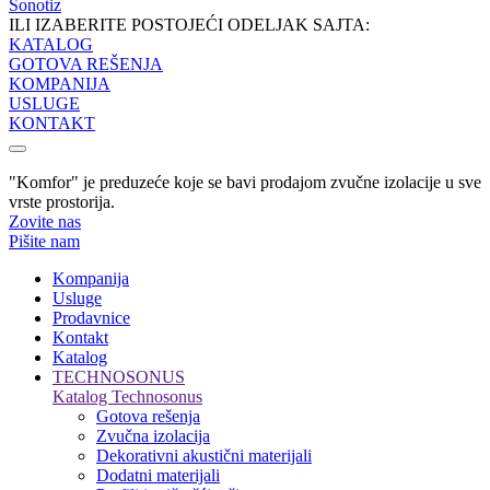
Sonotiz
ILI IZABERITE POSTOJEĆI ODELJAK SAJTA:
KATALOG
GOTOVA REŠENJA
KOMPANIJA
USLUGE
KONTAKT
"Komfor" je preduzeće koje se bavi prodajom zvučne izolacije u sve
vrste prostorija.
Zovite nas
Pišite nam
Kompanija
Usluge
Prodavnice
Kontakt
Katalog
TECHNOSONUS
Katalog Technosonus
Gotova rešenja
Zvučna izolacija
Dekorativni akustični materijali
Dodatni materijali