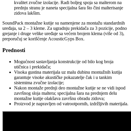
kvalitet zvučne izolacije. Radi boljeg spoja sa malterom na
prednju stranu je naneta specijalna šara što čini malterisanje
zidova lakšim.
SoundPack montažne kutije su namenjene za montažu standardnih
uređaja, sa 2 – 3 kleme. Za ugradnju prekidača za 3 pozicije, podno
grejanje i druge velike uređaje sa većem brojem klema (više od 3),
preporučuj se korišćenje AcousticGyps Box.
Prednosti
Mogućnost sastavljanja konstrukcije od bilo kog broja
utičnica i prekidača;
Visoka gustina materijala uz malu dubinu montažnih kutija
garantuje visoke akustičke pokazatelje čak i u tankim
sistemima zvučne izolacije;
Nakon montaže prednji deo montažne kutije se ne vidi ispod
završnog sloja maltera; specijalna šara na prednjem delu
montažne kutije olakšava završnu obradu zidova;
Proizvod je napravljen od vatrootpornih, izdržljivih materijala.