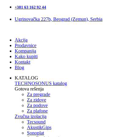
+381 63 162 92 44
Ugrinovačka 227b, Beograd (Zemun), Serbia
Akcija
Prodavnice
Kompanija
Kako kupiti
Kontakt
Blog
KATALOG
TECHNOSONUS katalog
Gotova rešenja
Za pregrade
Za zidove
Za podove
Za plafone
Zvučna izolacija
Tecsound
AkustikGips
Sonoplat