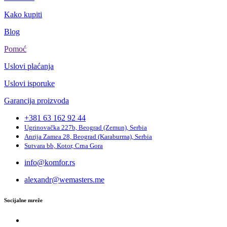
Kako kupiti
Blog
Pomoć
Uslovi plaćanja
Uslovi isporuke
Garancija proizvoda
+381 63 162 92 44
Ugrinovačka 227b, Beograd (Zemun), Serbia
Anrija Zamea 28, Beograd (Karaburma), Serbia
Sutvara bb, Kotor, Crna Gora
info@komfor.rs
alexandr@wemasters.me
Socijalne mreže