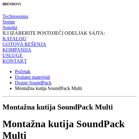
BRENDOVI
Technosonus
Semin
Sonotiz
ILI IZABERITE POSTOJEĆI ODELJAK SAJTA:
KATALOG
GOTOVA REŠENJA
KOMPANIJA
USLUGE
KONTAKT
Početak
Dodatni materijali
Dozne SoundPack
Montažna kutija SoundPack Multi
Montažna kutija SoundPack Multi
Montažna kutija SoundPack
Multi