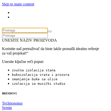
Skip to main content
UNESITE NAZIV PROIZVODA
Koristite naš pretraživač da biste lakše pronašli idealno rešenje
za vaš projekat!“
Unesite ključne reči poput:
zvučna izolacija stana
bukoizolacija vrata i prozora
smanjenje buke sa ulice
izolacija za muzički studio
BRENDOVI
Technosonus
Semin