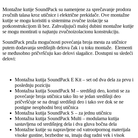
Montažne kutije SoundPack su namenjene za sprečavanje prodora
zvučnih talasa kroz utičnice i električne prekidače. Ove montažne
kutije se mogu koristiti u sistemima zvučne izolacije sa
potkonstrukcijom ili bez. Zahvaljujući maloj dubini montažne kutije
se mogu montirati u najtanju zvučnoizolacionu konstrukciju.
SoundPack pruža mogućnosti povećanja broja mesta za utičnice
putem dodavanja središnjih delova čak i u toku montaže. Elementi
se međusobno pričvršćuju kao delovi slagalice. Dostupni su sledeći
delovi:
Montažna kutija SoundPack E Kit – set od dva dela za prvu i
poslednju poziciju
Montažna kutija SoundPack M – središnji deo, koristi se za
povećanje broja utičnica tako što se jedan središnji deo
pričvršćuje se na drugi središnji deo i tako sve dok se ne
postigne neophodni broj utičnica
Montažna kutija SoundPack S – za jednu utičnicu
Montažna kutija SoundPack Multi – modularna kutija
sastavljena od središnjeg dela i dva gluva bočna dela
Montažne kutije su napravljene od vatrootpornog materijala
visoke gustine, bezbedne su, imaju dug radni vek i visok