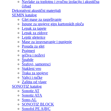
Navlake za toplotnu i zvučnu izolaciju i akustična
ćebad
Dekorativni akustični materijali
SEMIN katalog
Glet mase za raspršivanje
Ispune za spojeve gips kartonskih ploča
Lepak za tapete
Lepak za zidove
Leptir gleterice
Mase za izravnavanje i punjenje
Posuda za glet
Prajmeri
sečiva i noževi
Špahtle
Šrafovi, samoresci
Stakleni veo
Traka za spojeve
Valjci i ručke
Zaštita od vlage
SONOTIZ katalog
Sonotiz AT
Sonotiz ATA
Sono-AL
SONOTIZ BLOCK
Sonofol PE A|B|C