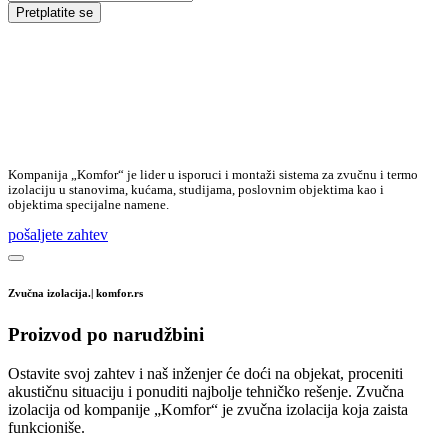
Pretplatite se
Kompanija „Komfor“ je lider u isporuci i montaži sistema za zvučnu i termo
izolaciju u stanovima, kućama, studijama, poslovnim objektima kao i
objektima specijalne namene.
pošaljete zahtev
Zvučna izolacija.| komfor.rs
Proizvod po narudžbini
Ostavite svoj zahtev i naš inženjer će doći na objekat, proceniti
akustičnu situaciju i ponuditi najbolje tehničko rešenje. Zvučna
izolacija od kompanije „Komfor“ je zvučna izolacija koja zaista
funkcioniše.