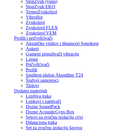
StopZvuk (vuna)
StopZvuk EKO
TermoZvukoIzol
Vibroflor
Zvukoizol
Zvukoizol FLEX
Zvukoizol VEM
Profili i pričvršćivači
Akustičke visilice i distanceri Sonokrep
Ankeri
Gumeni prigušivači vibracija
Lajsne
Pričvršćivači
Profili
Spušteni plafon Akustiline T24
Šrafovi samoresci
Tiplovi
Dodatni materijali
Lepljiva traka
Lepkovi i zaptivači
Dozne SoundPack
Dozne AcousticGyps Box
Setovi za zvučnu izolaciju cevi
Dilataciona traka
Set za zvučnu izolaciju šavova