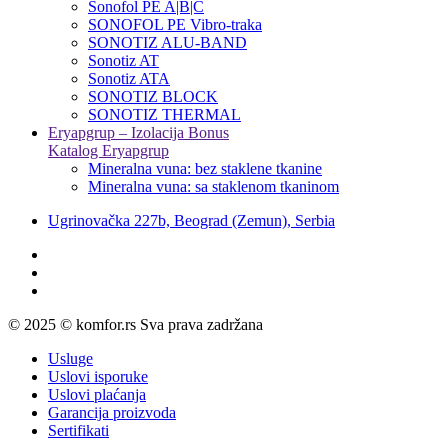
Sonofol PE A|B|C
SONOFOL PE Vibro-traka
SONOTIZ ALU-BAND
Sonotiz AT
Sonotiz ATA
SONOTIZ BLOCK
SONOTIZ THERMAL
Eryapgrup – Izolacija Bonus
Katalog Eryapgrup
Mineralna vuna: bez staklene tkanine
Mineralna vuna: sa staklenom tkaninom
Ugrinovačka 227b, Beograd (Zemun), Serbia
© 2025 © komfor.rs Sva prava zadržana
Usluge
Uslovi isporuke
Uslovi plaćanja
Garancija proizvoda
Sertifikati