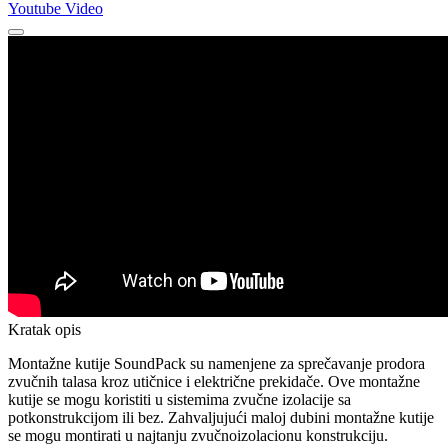
Youtube Video
Kratak opis
Montažne kutije SoundPack su namenjene za sprečavanje prodora
zvučnih talasa kroz utičnice i električne prekidače. Ove montažne
kutije se mogu koristiti u sistemima zvučne izolacije sa
potkonstrukcijom ili bez. Zahvaljujući maloj dubini montažne kutije
se mogu montirati u najtanju zvučnoizolacionu konstrukciju.