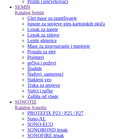
Profili i pričvršćivači
SEMIN
Katalog Semin
Glet mase za raspršivanje
Ispune za spojeve gips kartonskih ploča
Lepak za tapete
Lepak za zidove
Leptir gleterice
Mase za izravnavanje i punjenje
Posuda za glet
Prajmeri
sečiva i noževi
Špahtle
Šrafovi, samoresci
Stakleni veo
Traka za spojeve
Valjci i ručke
Zaštita od vlage
SONOTIZ
Katalog Sonotiz
PROTEFIX P23 / P25 / P27
Sono-AL
SONO-ECO
SONOBOND lepak
SONOFIRE lepak