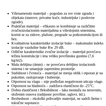
Višenamenski materijal – pogodan za sve vrste zgrada i
objekata (stanove, privatne kuće, industrijske i poslovne
zgrade).
Praktičan materijal – efikasno se kombinuje sa različitim
zvučnoizolacionim materijalima u višeslojnim sistemima,
koristi se za zidove, plafone, pregrade sa potkonstrukcijom ili
bez.
Kvalitativne karakteristike izolacije buke – maksimalni indeks
izolacije vazdušne buke Rw 29 dB.
Odlične karakteristike zvučne izolacije – materijal povećava
težinu konstrukcije i ima veliku površinsku gustinu (7,6
kg/m2).
Mala debljina (4mm) – ne povećava debljinu izolacionih
sistema i ne umanjuje zapreminu prostorije. ​​​
Stabilnost i čvrstoća – materijal ne menja oblik i otporan je na
pukotine, raslojavanje i bubrenje.
Otpornost na vlagu – nije podložan negativnom uticaju vlage.
Otpornost na hladnoću – zadržava elastičnost do -25°C.
Dobra elastičnost i fleksibilnost – laka montaža na neravnim,
složenim osnova (radijusne površine, uglovi, itd.).
Bezbednost – ekološki prihvatljiv materijal, ne sadrži štetne i
toksične supstance.