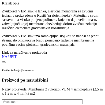
Kratak opis
Zvukoizol VEM smk je tanka, elastična membrana za zvučnu
izolaciju proizvedena u Rusiji (sa slojem lepka). Materijal u svom
sastavu ima visoko punjene polimere, koje mu daju veliku masu,
zahvaljujući kojoj membrana obezbeđuje dobru zvučnu izolaciju
različitih elemenata građevinskih konstrukcija.
Zvukoizol VEM smk ima samolepljivi sloj koji se nanosi na jednu
stranu, što omogućava brzo i pouzdano lepljenje membrane na
površinu većine pločastih građevinskih materijala.
Link za naručivanje proizvoda
NA UPIT
Zvučna izolacija.| komfor.rs
Proizvod po narudžbini
Naziv proizvoda:
Membrana Zvukoizol VEM 4 samolepljiva (2,5 m
x 1,2 m x 4 mm) 3 m2