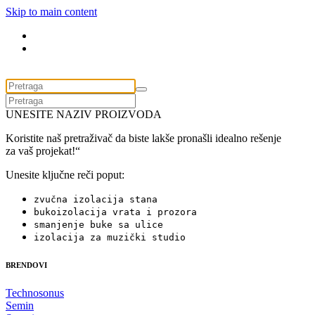
Skip to main content
UNESITE NAZIV PROIZVODA
Koristite naš pretraživač da biste lakše pronašli idealno rešenje
za vaš projekat!“
Unesite ključne reči poput:
zvučna izolacija stana
bukoizolacija vrata i prozora
smanjenje buke sa ulice
izolacija za muzički studio
BRENDOVI
Technosonus
Semin