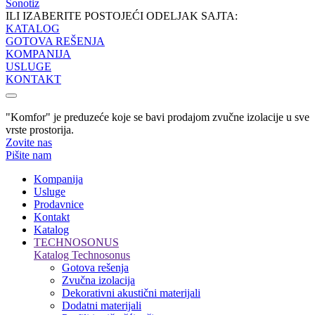
Sonotiz
ILI IZABERITE POSTOJEĆI ODELJAK SAJTA:
KATALOG
GOTOVA REŠENJA
KOMPANIJA
USLUGE
KONTAKT
"Komfor" je preduzeće koje se bavi prodajom zvučne izolacije u sve
vrste prostorija.
Zovite nas
Pišite nam
Kompanija
Usluge
Prodavnice
Kontakt
Katalog
TECHNOSONUS
Katalog Technosonus
Gotova rešenja
Zvučna izolacija
Dekorativni akustični materijali
Dodatni materijali