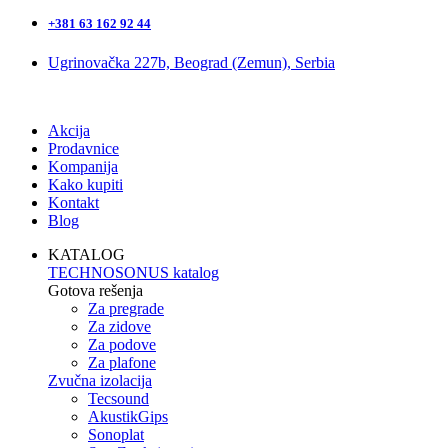
+381 63 162 92 44
Ugrinovačka 227b, Beograd (Zemun), Serbia
Akcija
Prodavnice
Kompanija
Kako kupiti
Kontakt
Blog
KATALOG
TECHNOSONUS katalog
Gotova rešenja
Za pregrade
Za zidove
Za podove
Za plafone
Zvučna izolacija
Tecsound
AkustikGips
Sonoplat