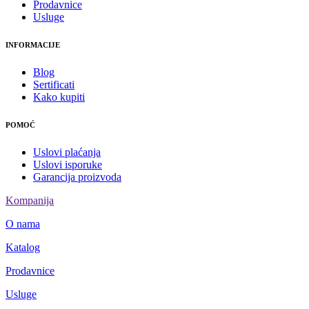
Prodavnice
Usluge
INFORMACIJE
Blog
Sertificati
Kako kupiti
POMOĆ
Uslovi plaćanja
Uslovi isporuke
Garancija proizvoda
Kompanija
O nama
Katalog
Prodavnice
Usluge