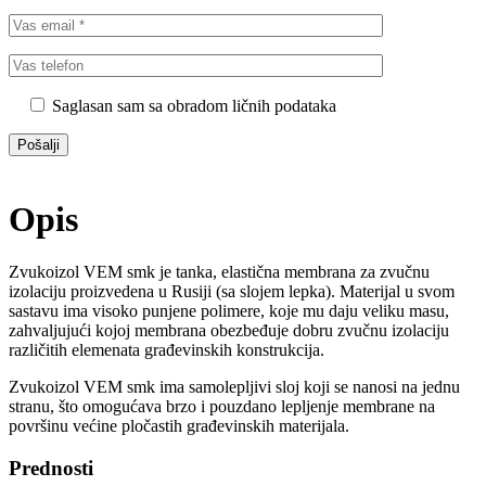
Saglasan sam sa obradom ličnih podataka
Opis
Zvukoizol VEM smk je tanka, elastična membrana za zvučnu
izolaciju proizvedena u Rusiji (sa slojem lepka). Materijal u svom
sastavu ima visoko punjene polimere, koje mu daju veliku masu,
zahvaljujući kojoj membrana obezbeđuje dobru zvučnu izolaciju
različitih elemenata građevinskih konstrukcija.
Zvukoizol VEM smk ima samolepljivi sloj koji se nanosi na jednu
stranu, što omogućava brzo i pouzdano lepljenje membrane na
površinu većine pločastih građevinskih materijala.
Prednosti