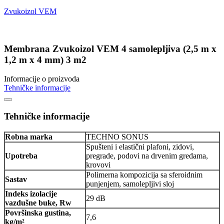
Zvukoizol VEM
Membrana Zvukoizol VEM 4 samolepljiva (2,5 m x
1,2 m x 4 mm) 3 m2
Informacije o proizvoda
Tehničke informacije
Tehničke informacije
Robna marka
TECHNO SONUS
Spušteni i elastični plafoni, zidovi,
Upotreba
pregrade, podovi na drvenim gredama,
krovovi
Polimerna kompozicija sa sferoidnim
Sastav
punjenjem, samolepljivi sloj
Indeks izolacije
29 dB
vazdušne buke, Rw
Površinska gustina,
7,6
kg/m²