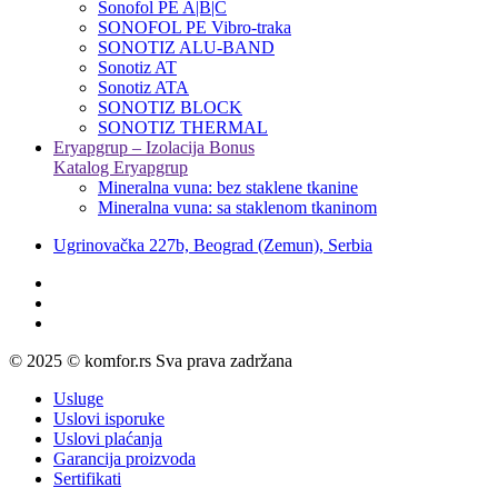
Sonofol PE A|B|C
SONOFOL PE Vibro-traka
SONOTIZ ALU-BAND
Sonotiz AT
Sonotiz ATA
SONOTIZ BLOCK
SONOTIZ THERMAL
Eryapgrup – Izolacija Bonus
Katalog Eryapgrup
Mineralna vuna: bez staklene tkanine
Mineralna vuna: sa staklenom tkaninom
Ugrinovačka 227b, Beograd (Zemun), Serbia
© 2025 © komfor.rs Sva prava zadržana
Usluge
Uslovi isporuke
Uslovi plaćanja
Garancija proizvoda
Sertifikati