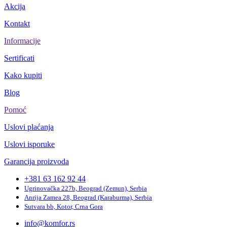
Akcija
Kontakt
Informacije
Sertificati
Kako kupiti
Blog
Pomoć
Uslovi plaćanja
Uslovi isporuke
Garancija proizvoda
+381 63 162 92 44
Ugrinovačka 227b, Beograd (Zemun), Serbia
Anrija Zamea 28, Beograd (Karaburma), Serbia
Sutvara bb, Kotor, Crna Gora
info@komfor.rs