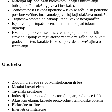
Materijal nije podložan biološkom uticaju i uništavanju
(uticaju buđi, truleži, gljivica i insekata).
Jednostavnost i lakoća upotrebe – lako se seče, nisu potrebne
posebne veštine, ima samolepljivi sloj koji olakšava montažu.
Trajnost – otporan na habanje, radni vek je neograničen.
Isplativo – pristupačna cena i minimalni otpad tokom
ugradnje.
Kvalitet – proizvodi se na savremenoj opremi od ruskih
sirovina, ispunjava regulatorne zahteve za zaštitu od buke u
građevinarstvu, karakteristike su potvrđene izveštajima o
ispitivanju.
Upotreba
Zidovi i pregrade sa potkonstrukcijom ili bez.
Metalni krovni elementi
Tavanski prostorije
Industrijski i proizvodni prostori (hangari, radionice i sl.)
Akustični ekrani, kapsule proizvodne i tehnološke opreme
Električne mašine
Energetske instalacije