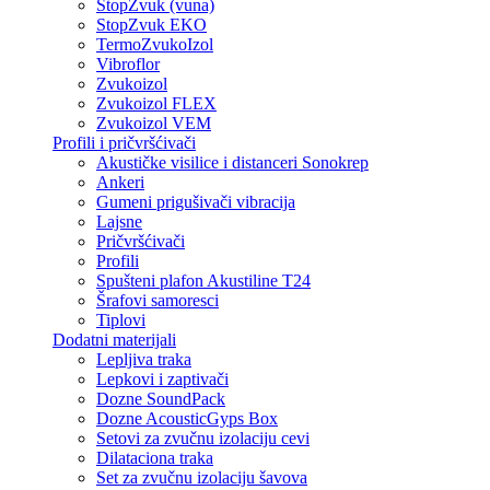
StopZvuk (vuna)
StopZvuk EKO
TermoZvukoIzol
Vibroflor
Zvukoizol
Zvukoizol FLEX
Zvukoizol VEM
Profili i pričvršćivači
Akustičke visilice i distanceri Sonokrep
Ankeri
Gumeni prigušivači vibracija
Lajsne
Pričvršćivači
Profili
Spušteni plafon Akustiline T24
Šrafovi samoresci
Tiplovi
Dodatni materijali
Lepljiva traka
Lepkovi i zaptivači
Dozne SoundPack
Dozne AcousticGyps Box
Setovi za zvučnu izolaciju cevi
Dilataciona traka
Set za zvučnu izolaciju šavova