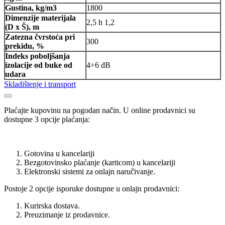
Gustina, kg/m3
1800
Dimenzije materijala
2,5 h 1,2
(D x Š), m
Zatezna čvrstoća pri
300
prekidu, %
Indeks poboljšanja
izolacije od buke od
4÷6 dB
udara
Skladištenje i transport
Plaćajte kupovinu na pogodan način. U online prodavnici su
dostupne 3 opcije plaćanja:
Gotovina u kancelariji
Bezgotovinsko plaćanje (karticom) u kancelariji
Elektronski sistemi za onlajn naručivanje.
Postoje 2 opcije isporuke dostupne u onlajn prodavnici:
Kurirska dostava.
Preuzimanje iz prodavnice.