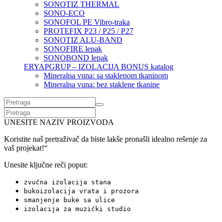
SONOTIZ THERMAL
SONO-ECO
SONOFOL PE Vibro-traka
PROTEFIX P23 / P25 / P27
SONOTIZ ALU-BAND
SONOFIRE lepak
SONOBOND lepak
ERYAPGRUP – IZOLACIJA BONUS katalog
Mineralna vuna: sa staklenom tkaninom
Mineralna vuna: bez staklene tkanine
UNESITE NAZIV PROIZVODA
Koristite naš pretraživač da biste lakše pronašli idealno rešenje za
vaš projekat!“
Unesite ključne reči poput:
zvučna izolacija stana
bukoizolacija vrata i prozora
smanjenje buke sa ulice
izolacija za muzički studio