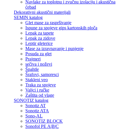
Navlake za toplotnu i zvučnu izolaciju i akustična
ćebad
Dekorativni akustični materijali
SEMIN katalog
Glet mase za raspršivanje
Ispune za spojeve gips kartonskih ploča
Lepak za tapete
Lepak za zidove
Leptir gleterice
Mase za izravnavanje i punjenje
Posuda za glet
Prajmeri
sečiva i noževi
Špahtle
Šrafovi, samoresci
Stakleni veo
Traka za spojeve
Valjci i ručke
Zaštita od vlage
SONOTIZ katalog
Sonotiz AT
Sonotiz ATA
Sono-AL
SONOTIZ BLOCK
Sonofol PE A|B|C