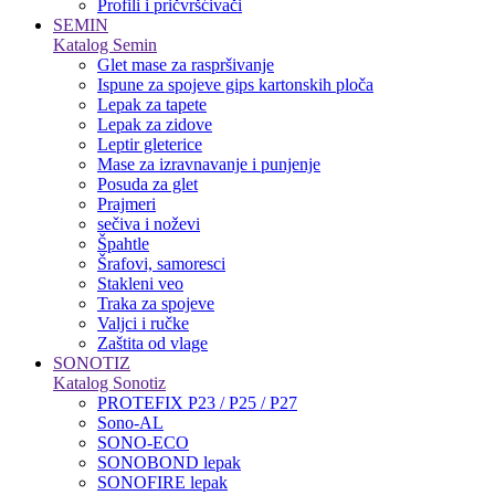
Profili i pričvršćivači
SEMIN
Katalog Semin
Glet mase za raspršivanje
Ispune za spojeve gips kartonskih ploča
Lepak za tapete
Lepak za zidove
Leptir gleterice
Mase za izravnavanje i punjenje
Posuda za glet
Prajmeri
sečiva i noževi
Špahtle
Šrafovi, samoresci
Stakleni veo
Traka za spojeve
Valjci i ručke
Zaštita od vlage
SONOTIZ
Katalog Sonotiz
PROTEFIX P23 / P25 / P27
Sono-AL
SONO-ECO
SONOBOND lepak
SONOFIRE lepak