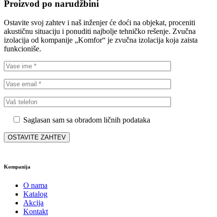
Proizvod po narudžbini
Ostavite svoj zahtev i naš inženjer će doći na objekat, proceniti
akustičnu situaciju i ponuditi najbolje tehničko rešenje. Zvučna
izolacija od kompanije „Komfor“ je zvučna izolacija koja zaista
funkcioniše.
Saglasan sam sa obradom ličnih podataka
Kompanija
O nama
Katalog
Akcija
Kontakt