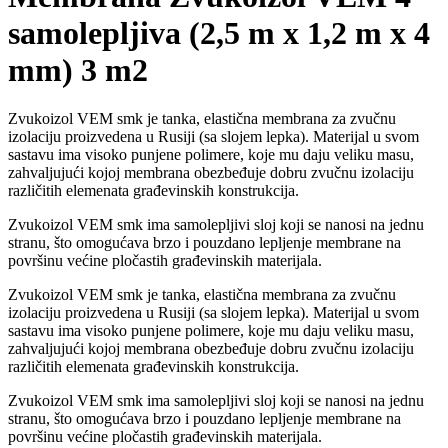
samolepljiva (2,5 m x 1,2 m x 4
mm) 3 m2
Zvukoizol VEM smk je tanka, elastična membrana za zvučnu
izolaciju proizvedena u Rusiji (sa slojem lepka). Materijal u svom
sastavu ima visoko punjene polimere, koje mu daju veliku masu,
zahvaljujući kojoj membrana obezbeđuje dobru zvučnu izolaciju
različitih elemenata građevinskih konstrukcija.
Zvukoizol VEM smk ima samolepljivi sloj koji se nanosi na jednu
stranu, što omogućava brzo i pouzdano lepljenje membrane na
površinu većine pločastih građevinskih materijala.
Zvukoizol VEM smk je tanka, elastična membrana za zvučnu
izolaciju proizvedena u Rusiji (sa slojem lepka). Materijal u svom
sastavu ima visoko punjene polimere, koje mu daju veliku masu,
zahvaljujući kojoj membrana obezbeđuje dobru zvučnu izolaciju
različitih elemenata građevinskih konstrukcija.
Zvukoizol VEM smk ima samolepljivi sloj koji se nanosi na jednu
stranu, što omogućava brzo i pouzdano lepljenje membrane na
površinu većine pločastih građevinskih materijala.