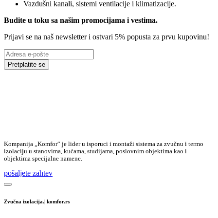
Vazdušni kanali, sistemi ventilacije i klimatizacije.
Budite u toku sa našim promocijama i vestima
.
Prijavi se na naš newsletter i ostvari 5% popusta za prvu kupovinu!
Pretplatite se
Kompanija „Komfor“ je lider u isporuci i montaži sistema za zvučnu i termo
izolaciju u stanovima, kućama, studijama, poslovnim objektima kao i
objektima specijalne namene.
pošaljete zahtev
Zvučna izolacija.| komfor.rs