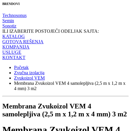
BRENDOVI
Technosonus
Semin
Sonotiz
ILI IZABERITE POSTOJEĆI ODELJAK SAJTA:
KATALOG
GOTOVA REŠENJA
KOMPANIJA
USLUGE
KONTAKT
Početak
Zvučna izolacija
Zvukoizol VEM
Membrana Zvukoizol VEM 4 samolepljiva (2,5 m x 1,2 m x
4 mm) 3 m2
Membrana Zvukoizol VEM 4
samolepljiva (2,5 m x 1,2 m x 4 mm) 3 m2
Membrana Zvukoizol VEM 4