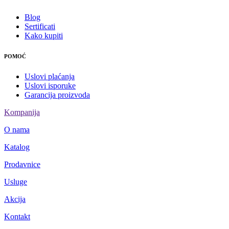
Blog
Sertificati
Kako kupiti
POMOĆ
Uslovi plaćanja
Uslovi isporuke
Garancija proizvoda
Kompanija
O nama
Katalog
Prodavnice
Usluge
Akcija
Kontakt