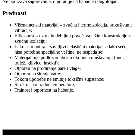
Ne podržava sagorevanje, otporan je na habanje i dugotrajan.
Prednosti
Višenamenski materijal – zvučna i termoizolacija, prigušivanje
vibracija;
Efikasnost – uz malu debljinu povećava težinu konstrukcije za
zvučnu izolaciju;
Lako se montira – savitljivi i elastični materijal se lako seče,
nisu potrebne specijalne veštine, ne raspada se;
Materijal nije podložan uticaju okoline i uništavanju (buđ,
trulež, gljivice, insekti);
Otporan na prodiranje pare i vlage;
Otporan na širenje vatre;
Tokom upotrebe ne emituje toksične supstance;
Širok raspon radne temperature;
Trajnost i otpornost na habanje.