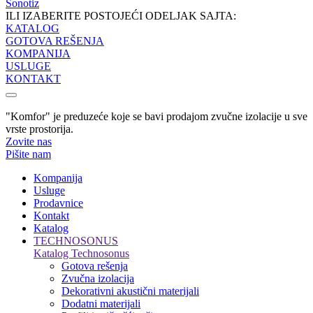
Sonotiz
ILI IZABERITE POSTOJEĆI ODELJAK SAJTA:
KATALOG
GOTOVA REŠENJA
KOMPANIJA
USLUGE
KONTAKT
"Komfor" je preduzeće koje se bavi prodajom zvučne izolacije u sve
vrste prostorija.
Zovite nas
Pišite nam
Kompanija
Usluge
Prodavnice
Kontakt
Katalog
TECHNOSONUS
Katalog Technosonus
Gotova rešenja
Zvučna izolacija
Dekorativni akustični materijali
Dodatni materijali