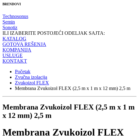
BRENDOVI
Technosonus
Semin
Sonotiz
ILI IZABERITE POSTOJEĆI ODELJAK SAJTA:
KATALOG
GOTOVA REŠENJA
KOMPANIJA
USLUGE
KONTAKT
Početak
Zvučna izolacija
Zvukoizol FLEX
Membrana Zvukoizol FLEX (2,5 m x 1 m x 12 mm) 2,5 m
Membrana Zvukoizol FLEX (2,5 m x 1 m
x 12 mm) 2,5 m
Membrana Zvukoizol FLEX