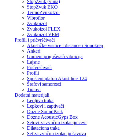
StopZvuk (vuna)
StopZvuk EKO
TermoZvukoIzol
Vibroflor
Zvukoizol
Zvukoizol FLEX
Zvukoizol VEM
Profili i pričvršćivači
Akustičke visilice i distanceri Sonokrep
Ankeri
Gumeni prigušivači vibracija
Lajsne
Pričvršćivači
Profili
Spušteni plafon Akustiline T24
Šrafovi samoresci
Tiplovi
Dodatni materijali
Lepljiva traka
Lepkovi i zaptivači
Dozne SoundPack
Dozne AcousticGyps Box
Setovi za zvučnu izolaciju cevi
Dilataciona traka
Set za zvučnu izolaciju šavova