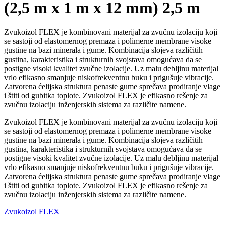
(2,5 m x 1 m x 12 mm) 2,5 m
Zvukoizol FLEX je kombinovani materijal za zvučnu izolaciju koji
se sastoji od elastomernog premaza i polimerne membrane visoke
gustine na bazi minerala i gume. Kombinacija slojeva različitih
gustina, karakteristika i strukturnih svojstava omogućava da se
postigne visoki kvalitet zvučne izolacije. Uz malu debljinu materijal
vrlo efikasno smanjuje niskofrekventnu buku i prigušuje vibracije.
Zatvorena ćelijska struktura penaste gume sprečava prodiranje vlage
i štiti od gubitka toplote. Zvukoizol FLEX je efikasno rešenje za
zvučnu izolaciju inženjerskih sistema za različite namene.
Zvukoizol FLEX je kombinovani materijal za zvučnu izolaciju koji
se sastoji od elastomernog premaza i polimerne membrane visoke
gustine na bazi minerala i gume. Kombinacija slojeva različitih
gustina, karakteristika i strukturnih svojstava omogućava da se
postigne visoki kvalitet zvučne izolacije. Uz malu debljinu materijal
vrlo efikasno smanjuje niskofrekventnu buku i prigušuje vibracije.
Zatvorena ćelijska struktura penaste gume sprečava prodiranje vlage
i štiti od gubitka toplote. Zvukoizol FLEX je efikasno rešenje za
zvučnu izolaciju inženjerskih sistema za različite namene.
Zvukoizol FLEX