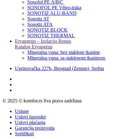
Sonofol PE A|B|C
SONOFOL PE Vibro-traka
SONOTIZ ALU-BAND
Sonotiz AT
Sonotiz ATA
SONOTIZ BLOCK
SONOTIZ THERMAL
Eryapgrup – Izolacija Bonus
Katalog Eryapgrup
Mineralna vuna: bez staklene tkanine
Mineralna vuna: sa staklenom tkaninom
Ugrinovačka 227b, Beograd (Zemun), Serbia
© 2025 © komfor.rs Sva prava zadržana
Usluge
Uslovi isporuke
Uslovi plaćanja
Garancija proizvoda
Sertifikati