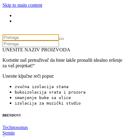
Skip to main content
UNESITE NAZIV PROIZVODA
Koristite naš pretraživač da biste lakše pronašli idealno rešenje
za vaš projekat!“
Unesite ključne reči poput:
zvučna izolacija stana
bukoizolacija vrata i prozora
smanjenje buke sa ulice
izolacija za muzički studio
BRENDOVI
Technosonus
Semin