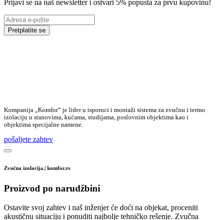
Prijavi se na naš newsletter i ostvari 5% popusta za prvu kupovinu!
Pretplatite se
Kompanija „Komfor“ je lider u isporuci i montaži sistema za zvučnu i termo
izolaciju u stanovima, kućama, studijama, poslovnim objektima kao i
objektima specijalne namene.
pošaljete zahtev
Zvučna izolacija.| komfor.rs
Proizvod po narudžbini
Ostavite svoj zahtev i naš inženjer će doći na objekat, proceniti
akustičnu situaciju i ponuditi najbolje tehničko rešenje. Zvučna