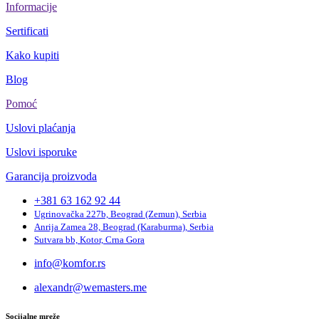
Informacije
Sertificati
Kako kupiti
Blog
Pomoć
Uslovi plaćanja
Uslovi isporuke
Garancija proizvoda
+381 63 162 92 44
Ugrinovačka 227b, Beograd (Zemun), Serbia
Anrija Zamea 28, Beograd (Karaburma), Serbia
Sutvara bb, Kotor, Crna Gora
info@komfor.rs
alexandr@wemasters.me
Socijalne mreže