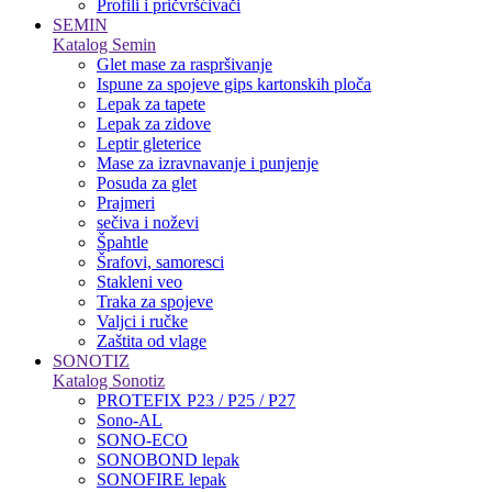
Profili i pričvršćivači
SEMIN
Katalog Semin
Glet mase za raspršivanje
Ispune za spojeve gips kartonskih ploča
Lepak za tapete
Lepak za zidove
Leptir gleterice
Mase za izravnavanje i punjenje
Posuda za glet
Prajmeri
sečiva i noževi
Špahtle
Šrafovi, samoresci
Stakleni veo
Traka za spojeve
Valjci i ručke
Zaštita od vlage
SONOTIZ
Katalog Sonotiz
PROTEFIX P23 / P25 / P27
Sono-AL
SONO-ECO
SONOBOND lepak
SONOFIRE lepak