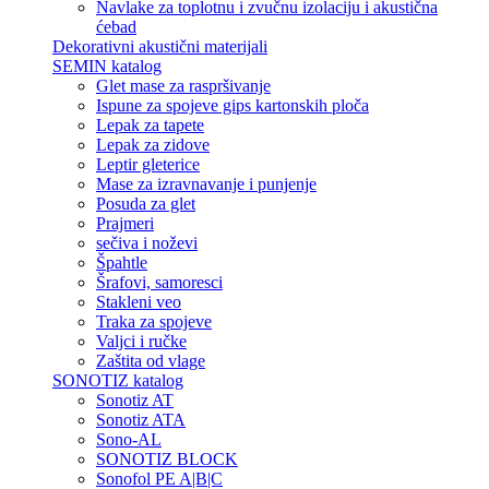
Navlake za toplotnu i zvučnu izolaciju i akustična
ćebad
Dekorativni akustični materijali
SEMIN katalog
Glet mase za raspršivanje
Ispune za spojeve gips kartonskih ploča
Lepak za tapete
Lepak za zidove
Leptir gleterice
Mase za izravnavanje i punjenje
Posuda za glet
Prajmeri
sečiva i noževi
Špahtle
Šrafovi, samoresci
Stakleni veo
Traka za spojeve
Valjci i ručke
Zaštita od vlage
SONOTIZ katalog
Sonotiz AT
Sonotiz ATA
Sono-AL
SONOTIZ BLOCK
Sonofol PE A|B|C