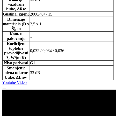
vazdušne
buke, ΔRw
Gustina, kg/m3
2000/40+- 15
Dimenzije
materijala (D x
2,5 x 1
Š), m
Kom. u
1
pakovanju
Koeficijent
toplotne
0,032 / 0,034 / 0,036
provodljivosti
λ, W/(m K)
Nivo gorivosti
G1
Smanjenje
nivoa udarne
33 dB
buke, ΔLnw
Youtube Video