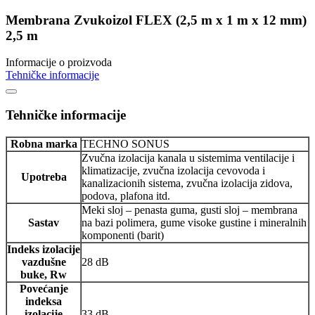
Membrana Zvukoizol FLEX (2,5 m x 1 m x 12 mm)
2,5 m
Informacije o proizvoda
Tehničke informacije
Tehničke informacije
Robna marka
TECHNO SONUS
Zvučna izolacija kanala u sistemima ventilacije i
klimatizacije, zvučna izolacija cevovoda i
Upotreba
kanalizacionih sistema, zvučna izolacija zidova,
podova, plafona itd.
Meki sloj – penasta guma, gusti sloj – membrana
Sastav
na bazi polimera, gume visoke gustine i mineralnih
komponenti (barit)
Indeks izolacije
vazdušne
28 dB
buke, Rw
Povećanje
indeksa
izolacije
33 dB