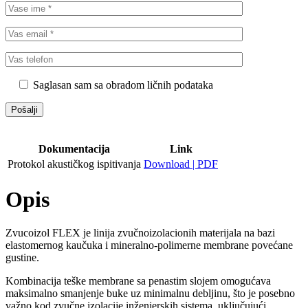
Saglasan sam sa obradom ličnih podataka
Dokumentacija
Link
Protokol akustičkog ispitivanja
Download | PDF
Opis
Zvucoizol FLEX je linija zvučnoizolacionih materijala na bazi
elastomernog kaučuka i mineralno-polimerne membrane povećane
gustine.
Kombinacija teške membrane sa penastim slojem omogućava
maksimalno smanjenje buke uz minimalnu debljinu, što je posebno
važno kod zvučne izolacije inženjerskih sistema, uključujući