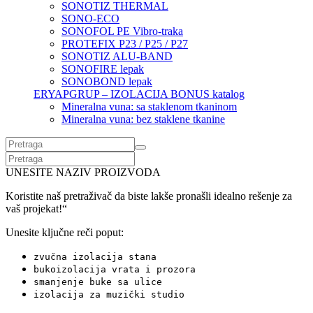
SONOTIZ THERMAL
SONO-ECO
SONOFOL PE Vibro-traka
PROTEFIX P23 / P25 / P27
SONOTIZ ALU-BAND
SONOFIRE lepak
SONOBOND lepak
ERYAPGRUP – IZOLACIJA BONUS katalog
Mineralna vuna: sa staklenom tkaninom
Mineralna vuna: bez staklene tkanine
UNESITE NAZIV PROIZVODA
Koristite naš pretraživač da biste lakše pronašli idealno rešenje za
vaš projekat!“
Unesite ključne reči poput:
zvučna izolacija stana
bukoizolacija vrata i prozora
smanjenje buke sa ulice
izolacija za muzički studio