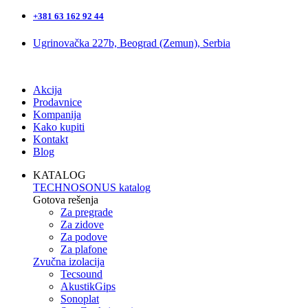
+381 63 162 92 44
Ugrinovačka 227b, Beograd (Zemun), Serbia
Akcija
Prodavnice
Kompanija
Kako kupiti
Kontakt
Blog
KATALOG
TECHNOSONUS katalog
Gotova rešenja
Za pregrade
Za zidove
Za podove
Za plafone
Zvučna izolacija
Tecsound
AkustikGips
Sonoplat