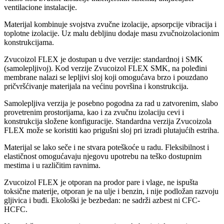
ventilacione instalacije.
Materijal kombinuje svojstva zvučne izolacije, apsorpcije vibracija i
toplotne izolacije. Uz malu debljinu dodaje masu zvučnoizolacionim
konstrukcijama.
Zvucoizol FLEX je dostupan u dve verzije: standardnoj i SMK
(samolepljivoj). Kod verzije Zvucoizol FLEX SMK, na poleđini
membrane nalazi se lepljivi sloj koji omogućava brzo i pouzdano
pričvršćivanje materijala na većinu površina i konstrukcija.
Samolepljiva verzija je posebno pogodna za rad u zatvorenim, slabo
provetrenim prostorijama, kao i za zvučnu izolaciju cevi i
konstrukcija složene konfiguracije. Standardna verzija Zvucoizola
FLEX može se koristiti kao prigušni sloj pri izradi plutajućih estriha.
Materijal se lako seče i ne stvara poteškoće u radu. Fleksibilnost i
elastičnost omogućavaju njegovu upotrebu na teško dostupnim
mestima i u različitim ravnima.
Zvucoizol FLEX je otporan na prodor pare i vlage, ne ispušta
toksične materije, otporan je na ulje i benzin, i nije podložan razvoju
gljivica i buđi. Ekološki je bezbedan: ne sadrži azbest ni CFC-
HCFC.