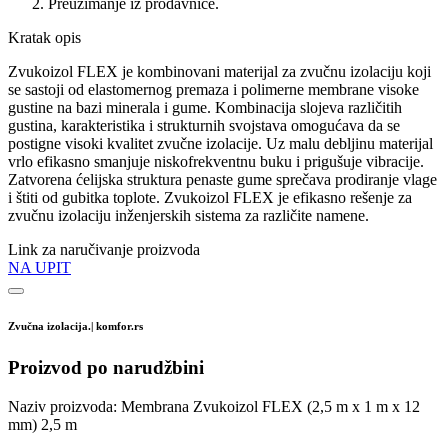
Preuzimanje iz prodavnice.
Kratak opis
Zvukoizol FLEX je kombinovani materijal za zvučnu izolaciju koji
se sastoji od elastomernog premaza i polimerne membrane visoke
gustine na bazi minerala i gume. Kombinacija slojeva različitih
gustina, karakteristika i strukturnih svojstava omogućava da se
postigne visoki kvalitet zvučne izolacije. Uz malu debljinu materijal
vrlo efikasno smanjuje niskofrekventnu buku i prigušuje vibracije.
Zatvorena ćelijska struktura penaste gume sprečava prodiranje vlage
i štiti od gubitka toplote. Zvukoizol FLEX je efikasno rešenje za
zvučnu izolaciju inženjerskih sistema za različite namene.
Link za naručivanje proizvoda
NA UPIT
Zvučna izolacija.| komfor.rs
Proizvod po narudžbini
Naziv proizvoda:
Membrana Zvukoizol FLEX (2,5 m x 1 m x 12
mm) 2,5 m