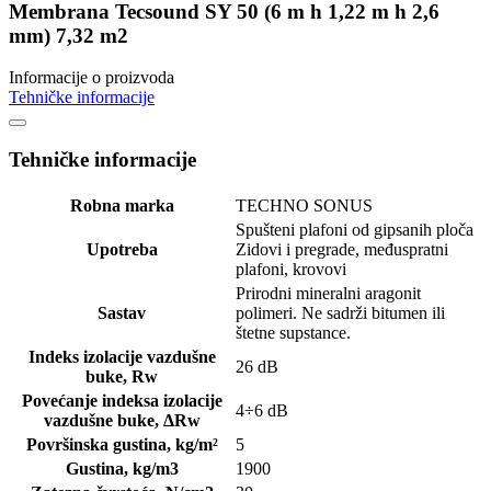
Membrana Tecsound SY 50 (6 m h 1,22 m h 2,6
mm) 7,32 m2
Informacije o proizvoda
Tehničke informacije
Tehničke informacije
Robna marka
TECHNO SONUS
Spušteni plafoni od gipsanih ploča
Upotreba
Zidovi i pregrade, međuspratni
plafoni, krovovi
Prirodni mineralni aragonit
Sastav
polimeri. Ne sadrži bitumen ili
štetne supstance.
Indeks izolacije vazdušne
26 dB
buke, Rw
Povećanje indeksa izolacije
4÷6 dB
vazdušne buke, ΔRw
Površinska gustina, kg/m²
5
Gustina, kg/m3
1900