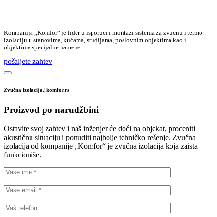
Kompanija „Komfor“ je lider u isporuci i montaži sistema za zvučnu i termo
izolaciju u stanovima, kućama, studijama, poslovnim objektima kao i
objektima specijalne namene.
pošaljete zahtev
Zvučna izolacija.| komfor.rs
Proizvod po narudžbini
Ostavite svoj zahtev i naš inženjer će doći na objekat, proceniti
akustičnu situaciju i ponuditi najbolje tehničko rešenje. Zvučna
izolacija od kompanije „Komfor“ je zvučna izolacija koja zaista
funkcioniše.