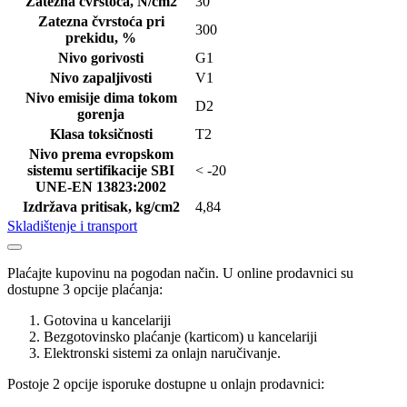
Zatezna čvrstoća, N/cm2
30
Zatezna čvrstoća pri
300
prekidu, %
Nivo gorivosti
G1
Nivo zapaljivosti
V1
Nivo emisije dima tokom
D2
gorenja
Klasa toksičnosti
T2
Nivo prema evropskom
sistemu sertifikacije SBI
< -20
UNE-EN 13823:2002
Izdržava pritisak, kg/cm2
4,84
Skladištenje i transport
Plaćajte kupovinu na pogodan način. U online prodavnici su
dostupne 3 opcije plaćanja:
Gotovina u kancelariji
Bezgotovinsko plaćanje (karticom) u kancelariji
Elektronski sistemi za onlajn naručivanje.
Postoje 2 opcije isporuke dostupne u onlajn prodavnici: