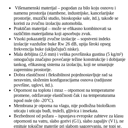
Višenamenski materijal – pogodan za bilo koju osnovu i
namenu prostorija (stambene, industrijske, kancelarijske
prostorije, muzički studio, bioskopske sale, itd.), takođe se
koristi za zvučnu izolaciju automobila.
Praktičan materijal – može se efikasno kombinovati sa
različitim materijalima koji apsorbuju zvuk.
Visoki pokazatelji zvučne izolacije – sopstveni indeks
izolacije vazdušne buke Rw 26 dB, upija široki opseg
frekvencija buke (uključujući niske).
Mala debljina (2,6 mm) i velika površinska gustina (5 kg/m²)
omogućuju značajno povećanje težine konstrukcije i dobijanje
tankog, efikasnog sistema za izolaciju, koji ne umanjuje
zapreminu prostorije. ​​​
Dobra elastičnost i fleksibilnost pojednostavljuje rad sa
neravnim, složenim konfiguracijama osnova (radijusne
površine, uglovi, itd.).
Otpornost na toplotu i mraz – otpornost na temperaturne
promene, održavanje elastičnosti čak i na temperaturama
ispod nule (do -20°C).
Membrana je otporna na vlagu, nije podložna biološkom
uticaju i uticaju buđi, truleži, gljivica i insekata.
Bezbednost od požara – ispunjava evropske zahteve za klasu
otpornosti na vatru, slabo gorivi (G1), slabo zapaljiv (V1), ne
emituje toksične materije pri slabom sagorevanju, ne topi se.