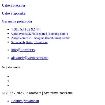
Uslovi plaćanja
Uslovi isporuke
Garancija proizvoda
+381 63 162 92 44
Ugrinovačka 227b, Beograd (Zemun), Serbia
Anrija Zamea 28, Beograd (Karaburma), Serbia
Sutvara bb, Kotor, Crna Gora
info@komfor.rs
alexandr@wemasters.me
Socijalne mreže
© 2023 - 2025 | Komfor.rs | Sva prava zadržana
Politika privatnosti