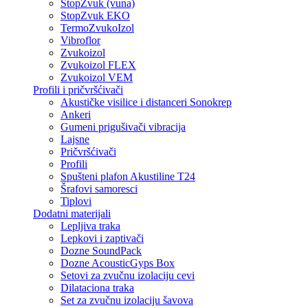
StopZvuk (vuna)
StopZvuk EKO
TermoZvukoIzol
Vibroflor
Zvukoizol
Zvukoizol FLEX
Zvukoizol VEM
Profili i pričvršćivači
Akustičke visilice i distanceri Sonokrep
Ankeri
Gumeni prigušivači vibracija
Lajsne
Pričvršćivači
Profili
Spušteni plafon Akustiline T24
Šrafovi samoresci
Tiplovi
Dodatni materijali
Lepljiva traka
Lepkovi i zaptivači
Dozne SoundPack
Dozne AcousticGyps Box
Setovi za zvučnu izolaciju cevi
Dilataciona traka
Set za zvučnu izolaciju šavova