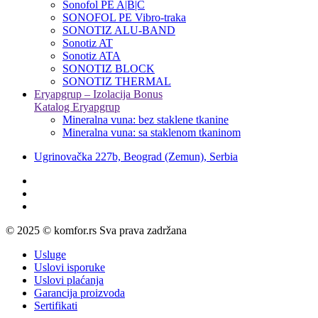
Sonofol PE A|B|C
SONOFOL PE Vibro-traka
SONOTIZ ALU-BAND
Sonotiz AT
Sonotiz ATA
SONOTIZ BLOCK
SONOTIZ THERMAL
Eryapgrup – Izolacija Bonus
Katalog Eryapgrup
Mineralna vuna: bez staklene tkanine
Mineralna vuna: sa staklenom tkaninom
Ugrinovačka 227b, Beograd (Zemun), Serbia
© 2025 © komfor.rs Sva prava zadržana
Usluge
Uslovi isporuke
Uslovi plaćanja
Garancija proizvoda
Sertifikati