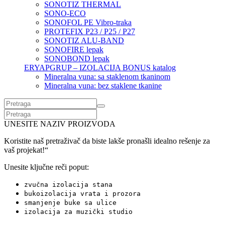
SONOTIZ THERMAL
SONO-ECO
SONOFOL PE Vibro-traka
PROTEFIX P23 / P25 / P27
SONOTIZ ALU-BAND
SONOFIRE lepak
SONOBOND lepak
ERYAPGRUP – IZOLACIJA BONUS katalog
Mineralna vuna: sa staklenom tkaninom
Mineralna vuna: bez staklene tkanine
UNESITE NAZIV PROIZVODA
Koristite naš pretraživač da biste lakše pronašli idealno rešenje za
vaš projekat!“
Unesite ključne reči poput:
zvučna izolacija stana
bukoizolacija vrata i prozora
smanjenje buke sa ulice
izolacija za muzički studio