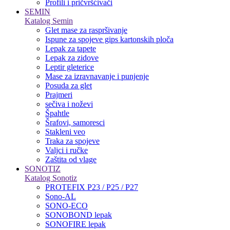
Profili i pričvršćivači
SEMIN
Katalog Semin
Glet mase za raspršivanje
Ispune za spojeve gips kartonskih ploča
Lepak za tapete
Lepak za zidove
Leptir gleterice
Mase za izravnavanje i punjenje
Posuda za glet
Prajmeri
sečiva i noževi
Špahtle
Šrafovi, samoresci
Stakleni veo
Traka za spojeve
Valjci i ručke
Zaštita od vlage
SONOTIZ
Katalog Sonotiz
PROTEFIX P23 / P25 / P27
Sono-AL
SONO-ECO
SONOBOND lepak
SONOFIRE lepak