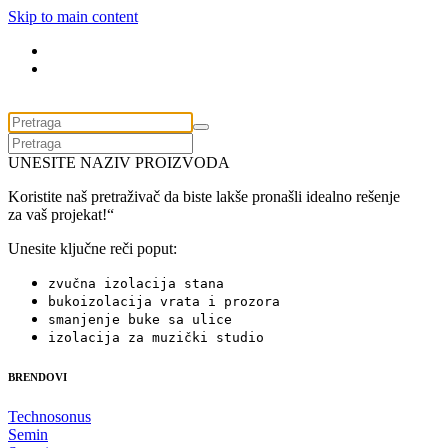
Skip to main content
UNESITE NAZIV PROIZVODA
Koristite naš pretraživač da biste lakše pronašli idealno rešenje
za vaš projekat!“
Unesite ključne reči poput:
zvučna izolacija stana
bukoizolacija vrata i prozora
smanjenje buke sa ulice
izolacija za muzički studio
BRENDOVI
Technosonus
Semin