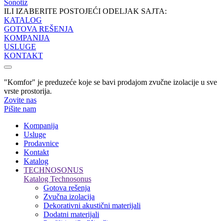
Sonotiz
ILI IZABERITE POSTOJEĆI ODELJAK SAJTA:
KATALOG
GOTOVA REŠENJA
KOMPANIJA
USLUGE
KONTAKT
"Komfor" je preduzeće koje se bavi prodajom zvučne izolacije u sve
vrste prostorija.
Zovite nas
Pišite nam
Kompanija
Usluge
Prodavnice
Kontakt
Katalog
TECHNOSONUS
Katalog Technosonus
Gotova rešenja
Zvučna izolacija
Dekorativni akustični materijali
Dodatni materijali