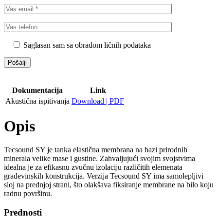
Saglasan sam sa obradom ličnih podataka
Dokumentacija
Link
Akustična ispitivanja
Download | PDF
Opis
Tecsound SY je tanka elastična membrana na bazi prirodnih
minerala velike mase i gustine. Zahvaljujući svojim svojstvima
idealna je za efikasnu zvučnu izolaciju različitih elemenata
građevinskih konstrukcija. Verzija Tecsound SY ima samolepljivi
sloj na prednjoj strani, što olakšava fiksiranje membrane na bilo koju
radnu površinu.
Prednosti