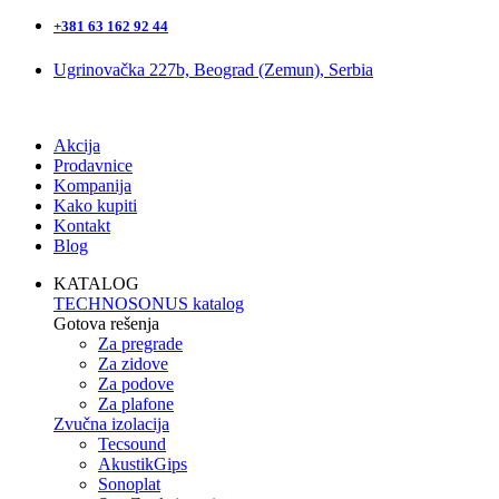
+381 63 162 92 44
Ugrinovačka 227b, Beograd (Zemun), Serbia
Akcija
Prodavnice
Kompanija
Kako kupiti
Kontakt
Blog
KATALOG
TECHNOSONUS katalog
Gotova rešenja
Za pregrade
Za zidove
Za podove
Za plafone
Zvučna izolacija
Tecsound
AkustikGips
Sonoplat