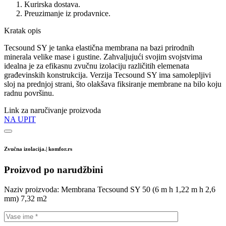
Kurirska dostava.
Preuzimanje iz prodavnice.
Kratak opis
Tecsound SY je tanka elastična membrana na bazi prirodnih
minerala velike mase i gustine. Zahvaljujući svojim svojstvima
idealna je za efikasnu zvučnu izolaciju različitih elemenata
građevinskih konstrukcija. Verzija Tecsound SY ima samolepljivi
sloj na prednjoj strani, što olakšava fiksiranje membrane na bilo koju
radnu površinu.
Link za naručivanje proizvoda
NA UPIT
Zvučna izolacija.| komfor.rs
Proizvod po narudžbini
Naziv proizvoda:
Membrana Tecsound SY 50 (6 m h 1,22 m h 2,6
mm) 7,32 m2