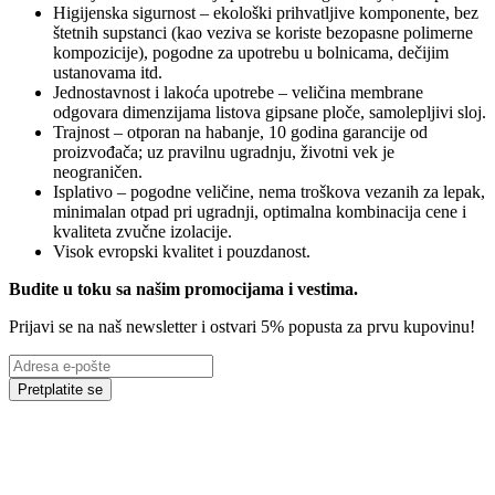
Higijenska sigurnost – ekološki prihvatljive komponente, bez
štetnih supstanci (kao veziva se koriste bezopasne polimerne
kompozicije), pogodne za upotrebu u bolnicama, dečijim
ustanovama itd.
Jednostavnost i lakoća upotrebe – veličina membrane
odgovara dimenzijama listova gipsane ploče, samolepljivi sloj.
Trajnost – otporan na habanje, 10 godina garancije od
proizvođača; uz pravilnu ugradnju, životni vek je
neograničen.
Isplativo – pogodne veličine, nema troškova vezanih za lepak,
minimalan otpad pri ugradnji, optimalna kombinacija cene i
kvaliteta zvučne izolacije.
Visok evropski kvalitet i pouzdanost.
Budite u toku sa našim promocijama i vestima
.
Prijavi se na naš newsletter i ostvari 5% popusta za prvu kupovinu!
Pretplatite se