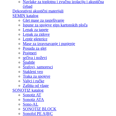
Navlake za toplotnu i zvučnu izolaciju i akustična
ćebad
Dekorativni akustični materijali
SEMIN katalog
Glet mase za raspršivanje
Ispune za spojeve gips kartonskih ploča
Lepak za tapete
Lepak za zidove
Leptir gleterice
Mase za izravnavanje i punjenje
Posuda za glet
Prajmeri
sečiva i noževi
Špahtle
Šrafovi, samoresci
Stakleni veo
Traka za spojeve
Valjci i ručke
Zaštita od vlage
SONOTIZ katalog
Sonotiz AT
Sonotiz ATA
Sono-AL
SONOTIZ BLOCK
Sonofol PE A|B|C