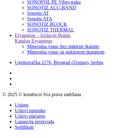
SONOFOL PE Vibro-traka
SONOTIZ ALU-BAND
Sonotiz AT
Sonotiz ATA
SONOTIZ BLOCK
SONOTIZ THERMAL
Eryapgrup – Izolacija Bonus
Katalog Eryapgrup
Mineralna vuna: bez staklene tkanine
Mineralna vuna: sa staklenom tkaninom
Ugrinovačka 227b, Beograd (Zemun), Serbia
© 2025 © komfor.rs Sva prava zadržana
Usluge
Uslovi isporuke
Uslovi plaćanja
Garancija proizvoda
Sertifikati