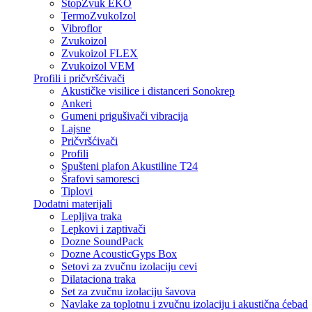
StopZvuk EKO
TermoZvukoIzol
Vibroflor
Zvukoizol
Zvukoizol FLEX
Zvukoizol VEM
Profili i pričvršćivači
Akustičke visilice i distanceri Sonokrep
Ankeri
Gumeni prigušivači vibracija
Lajsne
Pričvršćivači
Profili
Spušteni plafon Akustiline T24
Šrafovi samoresci
Tiplovi
Dodatni materijali
Lepljiva traka
Lepkovi i zaptivači
Dozne SoundPack
Dozne AcousticGyps Box
Setovi za zvučnu izolaciju cevi
Dilataciona traka
Set za zvučnu izolaciju šavova
Navlake za toplotnu i zvučnu izolaciju i akustična ćebad