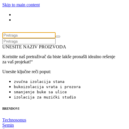
Skip to main content
UNESITE NAZIV PROIZVODA
Koristite naš pretraživač da biste lakše pronašli idealno rešenje
za vaš projekat!“
Unesite ključne reči poput:
zvučna izolacija stana
bukoizolacija vrata i prozora
smanjenje buke sa ulice
izolacija za muzički studio
BRENDOVI
Technosonus
Semin