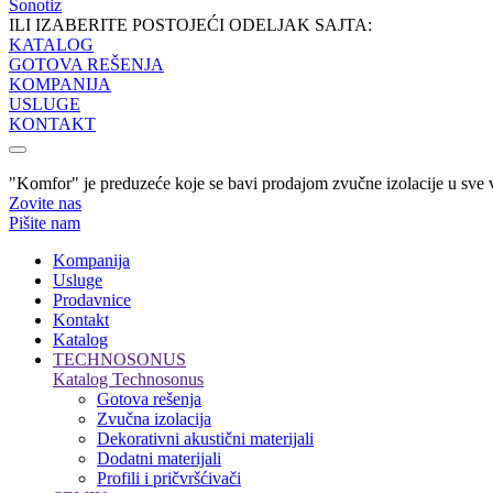
Sonotiz
ILI IZABERITE POSTOJEĆI ODELJAK SAJTA:
KATALOG
GOTOVA REŠENJA
KOMPANIJA
USLUGE
KONTAKT
"Komfor" je preduzeće koje se bavi prodajom zvučne izolacije u sve vr
Zovite nas
Pišite nam
Kompanija
Usluge
Prodavnice
Kontakt
Katalog
TECHNOSONUS
Katalog Technosonus
Gotova rešenja
Zvučna izolacija
Dekorativni akustični materijali
Dodatni materijali
Profili i pričvršćivači