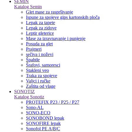
SEMIN
Katalog Semin
Glet mase za raspršivanje
Ispune za spojeve gips kartonskih ploča
Lepak za tapete
Lepak za zidove
Leptir gleterice
Mase za izravnavanje i punjenje
Posuda za glet
Prajmeri
sečiva i noževi
Špahtle
Šrafovi, samoresci
Stakleni veo
Traka za spojeve
Valjci i ručke
Zaštita od vlage
SONOTIZ
Katalog Sonotiz
PROTEFIX P23 / P25 / P27
Sono-AL
SONO-ECO
SONOBOND lepak
SONOFIRE lepak
Sonofol PE A|B|C