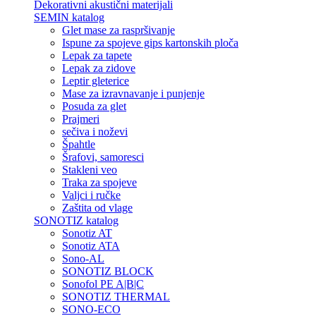
Dekorativni akustični materijali
SEMIN katalog
Glet mase za raspršivanje
Ispune za spojeve gips kartonskih ploča
Lepak za tapete
Lepak za zidove
Leptir gleterice
Mase za izravnavanje i punjenje
Posuda za glet
Prajmeri
sečiva i noževi
Špahtle
Šrafovi, samoresci
Stakleni veo
Traka za spojeve
Valjci i ručke
Zaštita od vlage
SONOTIZ katalog
Sonotiz AT
Sonotiz ATA
Sono-AL
SONOTIZ BLOCK
Sonofol PE A|B|C
SONOTIZ THERMAL
SONO-ECO