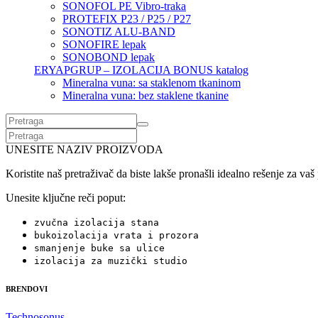
SONOFOL PE Vibro-traka
PROTEFIX P23 / P25 / P27
SONOTIZ ALU-BAND
SONOFIRE lepak
SONOBOND lepak
ERYAPGRUP – IZOLACIJA BONUS katalog
Mineralna vuna: sa staklenom tkaninom
Mineralna vuna: bez staklene tkanine
UNESITE NAZIV PROIZVODA
Koristite naš pretraživač da biste lakše pronašli idealno rešenje za vaš
Unesite ključne reči poput:
zvučna izolacija stana
bukoizolacija vrata i prozora
smanjenje buke sa ulice
izolacija za muzički studio
BRENDOVI
Technosonus