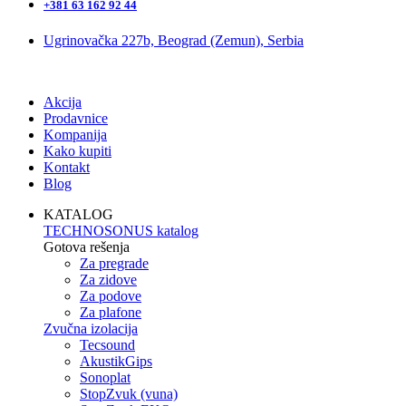
+381 63 162 92 44
Ugrinovačka 227b, Beograd (Zemun), Serbia
Akcija
Prodavnice
Kompanija
Kako kupiti
Kontakt
Blog
KATALOG
TECHNOSONUS katalog
Gotova rešenja
Za pregrade
Za zidove
Za podove
Za plafone
Zvučna izolacija
Tecsound
AkustikGips
Sonoplat
StopZvuk (vuna)